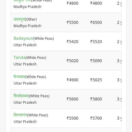
(White Peas)
₹4800
₹4800
2 years
Madhya Pradesh
उदयपुरा
(Other)
₹5500
₹6500
2 years
Madhya Pradesh
Badayoun
(White Peas)
₹5420
₹5520
2 years
Uttar Pradesh
Tanda
(White Peas)
₹5020
₹5090
3 years
Uttar Pradesh
फैजाबाद
(White Peas)
₹4900
₹5025
3 years
Uttar Pradesh
शिकोहाबाद
(White Peas)
₹5600
₹5800
3 years
Uttar Pradesh
सिरसागंज
(White Peas)
₹5500
₹5700
3 years
Uttar Pradesh