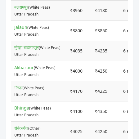
बलरामपुर
(White Peas)
₹3950
₹4180
6 mont
Uttar Pradesh
Jalaun
(White Peas)
₹3800
₹3850
6 mont
Uttar Pradesh
मुंगड़ा बादशाहपुर
(White Peas)
₹4035
₹4235
6 mont
Uttar Pradesh
Akbarpur
(White Peas)
₹4000
₹4250
6 mont
Uttar Pradesh
गोण्डा
(White Peas)
₹4170
₹4225
6 mont
Uttar Pradesh
Bhinga
(White Peas)
₹4100
₹4350
6 mont
Uttar Pradesh
रोबेर्त्स्गंज
(Other)
₹4025
₹4250
6 mont
Uttar Pradesh