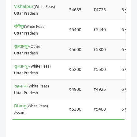
Vishalpur
(White Peas)
₹4685
₹4725
6 years
Uttar Pradesh
जंगीपुर
(White Peas)
₹5400
₹5440
6 years
Uttar Pradesh
सुलतानपुर
(Other)
₹5600
₹5800
6 years
Uttar Pradesh
सुलतानपुर
(White Peas)
₹5200
₹5500
6 years
Uttar Pradesh
सहजनवा
(White Peas)
₹4900
₹4925
6 years
Uttar Pradesh
Dhing
(White Peas)
₹5300
₹5400
6 years
Assam