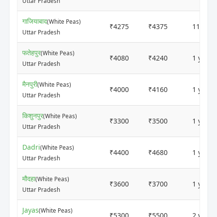
Uttar Pradesh
गाजियाबाद
(White Peas)
₹4275
₹4375
11 mon
Uttar Pradesh
फतेहपुर
(White Peas)
₹4080
₹4240
1 year 
Uttar Pradesh
मैनपुरी
(White Peas)
₹4000
₹4160
1 year 
Uttar Pradesh
किशुनपुर
(White Peas)
₹3300
₹3500
1 year 
Uttar Pradesh
Dadri
(White Peas)
₹4400
₹4680
1 year 
Uttar Pradesh
मौदहा
(White Peas)
₹3600
₹3700
1 year 
Uttar Pradesh
Jayas
(White Peas)
₹5300
₹5500
2 years