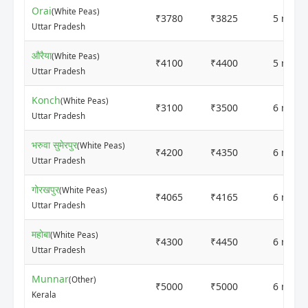
Orai
(White Peas)
₹3780
₹3825
5 mont
Uttar Pradesh
औरैया
(White Peas)
₹4100
₹4400
5 mont
Uttar Pradesh
Konch
(White Peas)
₹3100
₹3500
6 mont
Uttar Pradesh
भरुवा सुमेरपुर
(White Peas)
₹4200
₹4350
6 mont
Uttar Pradesh
गोरखपुर
(White Peas)
₹4065
₹4165
6 mont
Uttar Pradesh
महोबा
(White Peas)
₹4300
₹4450
6 mont
Uttar Pradesh
Munnar
(Other)
₹5000
₹5000
6 mont
Kerala