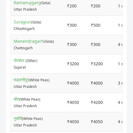
Ramanujganj
(Gota)
₹200
₹200
1 week
Uttar Pradesh
Surajpur
(Gota)
₹300
₹500
1 week
Chhattisgarh
Manendragarh
(Gota)
₹300
₹300
4 week
Chattisgarh
पोरबंदर
(Other)
₹3200
₹3200
1 mont
Gujarat
मऊरानीपुर
(White Peas)
₹4000
₹4000
3 mont
Uttar Pradesh
बाँदा
(White Peas)
₹4050
₹4200
4 mont
Uttar Pradesh
गुर्सारी
(White Peas)
₹4050
₹4050
4 mont
Uttar Pradesh