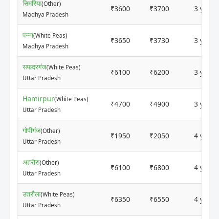
सिमरिया
(Other)
₹3600
₹3700
3 years
Madhya Pradesh
पन्ना
(White Peas)
₹3650
₹3730
3 years
Madhya Pradesh
सफदरगंज
(White Peas)
₹6100
₹6200
3 years
Uttar Pradesh
Hamirpur
(White Peas)
₹4700
₹4900
3 years
Uttar Pradesh
गोपीगंज
(Other)
₹1950
₹2050
4 years
Uttar Pradesh
अहरौरा
(Other)
₹6100
₹6800
4 years
Uttar Pradesh
उतरौला
(White Peas)
₹6350
₹6550
4 years
Uttar Pradesh