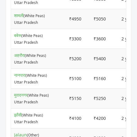
Uttar Pradesh
शामली
(White Peas)
₹4950
₹5050
2 years
Uttar Pradesh
बबेरू
(White Peas)
₹3300
₹3600
2 years
Uttar Pradesh
अहरौरा
(White Peas)
₹5200
₹5400
2 years
Uttar Pradesh
नानपारा
(White Peas)
₹5100
₹5160
2 years
Uttar Pradesh
मुरादनगर
(White Peas)
₹5150
₹5250
2 years
Uttar Pradesh
झाँसी
(White Peas)
₹4100
₹4200
2 years
Uttar Pradesh
Jalaun
(Other)