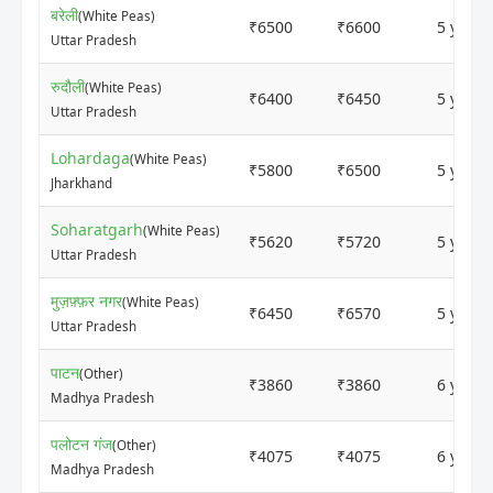
बरेली
(White Peas)
₹6500
₹6600
5 years
Uttar Pradesh
रुदौली
(White Peas)
₹6400
₹6450
5 years
Uttar Pradesh
Lohardaga
(White Peas)
₹5800
₹6500
5 years
Jharkhand
Soharatgarh
(White Peas)
₹5620
₹5720
5 years
Uttar Pradesh
मुज़फ़्फ़र नगर
(White Peas)
₹6450
₹6570
5 years
Uttar Pradesh
पाटन
(Other)
₹3860
₹3860
6 years
Madhya Pradesh
पलोटन गंज
(Other)
₹4075
₹4075
6 years
Madhya Pradesh