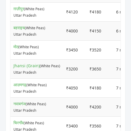
ग़ाज़ीपुर
(White Peas)
₹4120
₹4180
6 mont
Uttar Pradesh
बहराइच
(White Peas)
₹4000
₹4150
6 mont
Uttar Pradesh
मोठ
(White Peas)
₹3450
₹3520
7 mont
Uttar Pradesh
Jhansi (Grain)
(White Peas)
₹3200
₹3650
7 mont
Uttar Pradesh
आज़मगढ़
(White Peas)
₹4050
₹4180
7 mont
Uttar Pradesh
नवाबगंज
(White Peas)
₹4000
₹4200
7 mont
Uttar Pradesh
चिरगाँव
(White Peas)
₹3400
₹3560
7 mont
Uttar Pradesh