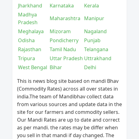
Jharkhand
Karnataka
Kerala
Madhya
Maharashtra
Manipur
Pradesh
Meghalaya
Mizoram
Nagaland
Odisha
Pondicherry
Punjab
Rajasthan
Tamil Nadu
Telangana
Tripura
Uttar Pradesh
Uttrakhand
West Bengal
Bihar
Delhi
This is news blog site based on mandi Bhav
(Commodity Rates) across all over states in
india.The team of Mandibhav collect data
from various sources and update data in the
site for our farmers and commodity sellers.
Our Mandi Rates are up to date and correct
as per mandi. the rates may be differ when
you sell in that mandi if day changed. The