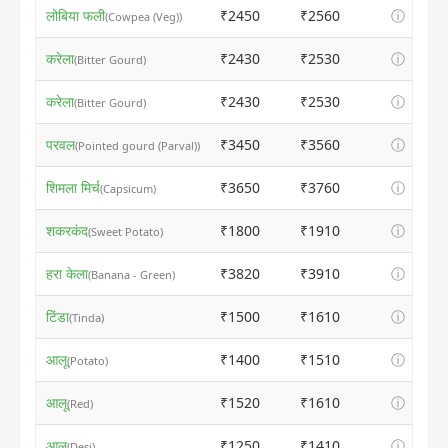
लोबिया फली
₹2450
₹2560
ⓘ
(Cowpea (Veg))
करेला
₹2430
₹2530
ⓘ
(Bitter Gourd)
करेला
₹2430
₹2530
ⓘ
(Bitter Gourd)
परवल
₹3450
₹3560
ⓘ
(Pointed gourd (Parval))
शिमला मिर्च
₹3650
₹3760
ⓘ
(Capsicum)
शकरकंद
₹1800
₹1910
ⓘ
(Sweet Potato)
हरा केला
₹3820
₹3910
ⓘ
(Banana - Green)
टिंडा
₹1500
₹1610
ⓘ
(Tinda)
आलू
₹1400
₹1510
ⓘ
(Potato)
आलू
₹1520
₹1610
ⓘ
(Red)
आलू
₹1250
₹1410
ⓘ
(Desi)