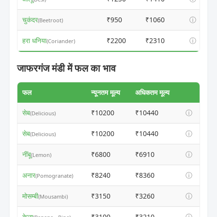
चुकंदर
₹950
₹1060
ⓘ
(Beetroot)
हरा धनिया
₹2200
₹2310
ⓘ
(Coriander)
जाफरगंज मंडी में फल का भाव
फल
न्यूनतम मूल्य
अधिकतम मूल्य
सेब
₹10200
₹10440
ⓘ
(Delicious)
सेब
₹10200
₹10440
ⓘ
(Delicious)
नींबू
₹6800
₹6910
ⓘ
(Lemon)
अनार
₹8240
₹8360
ⓘ
(Pomogranate)
मोसम्बी
₹3150
₹3260
ⓘ
(Mousambi)
केला
₹3100
₹3210
ⓘ