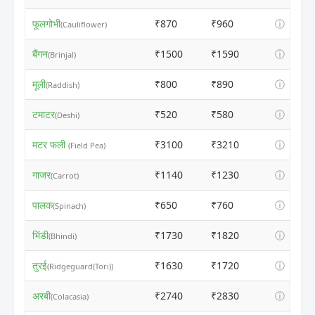
फूलगोभी
₹870
₹960
ⓘ
(Cauliflower)
बैंगन
₹1500
₹1590
ⓘ
(Brinjal)
मूली
₹800
₹890
ⓘ
(Raddish)
टमाटर
₹520
₹580
ⓘ
(Deshi)
मटर फली
₹3100
₹3210
ⓘ
(Field Pea)
गाजर
₹1140
₹1230
ⓘ
(Carrot)
पालक
₹650
₹760
ⓘ
(Spinach)
भिंडी
₹1730
₹1820
ⓘ
(Bhindi)
तुरई
₹1630
₹1720
ⓘ
(Ridgeguard(Tori))
अरबी
₹2740
₹2830
ⓘ
(Colacasia)