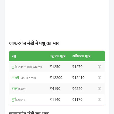
जाफरगंज मंडी मे पशु का भाव
पशु
न्यूनतम मूल्य
अधिकतम मूल्य
मुर्गा
₹1250
₹1270
ⓘ
(Boiler/Firm(White))
मछली
₹12200
₹12410
ⓘ
(Rahu(Local))
बकरा
₹4190
₹4220
ⓘ
(Goat)
मुर्गा
₹1140
₹1170
ⓘ
(Deshi)
जाफरगंज मंडी का भाव