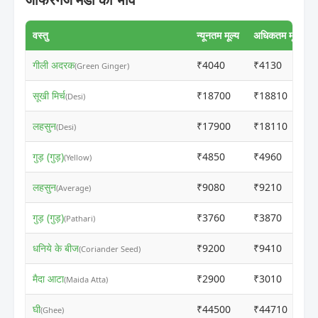
वस्तु
न्यूनतम मूल्य
अधिकतम मूल्य
गीली अदरक
₹4040
₹4130
(Green Ginger)
सूखी मिर्च
₹18700
₹18810
(Desi)
लहसुन
₹17900
₹18110
(Desi)
गुड़ (गुड़)
₹4850
₹4960
(Yellow)
लहसुन
₹9080
₹9210
(Average)
गुड़ (गुड़)
₹3760
₹3870
(Pathari)
धनिये के बीज
₹9200
₹9410
(Coriander Seed)
मैदा आटा
₹2900
₹3010
(Maida Atta)
घी
₹44500
₹44710
(Ghee)