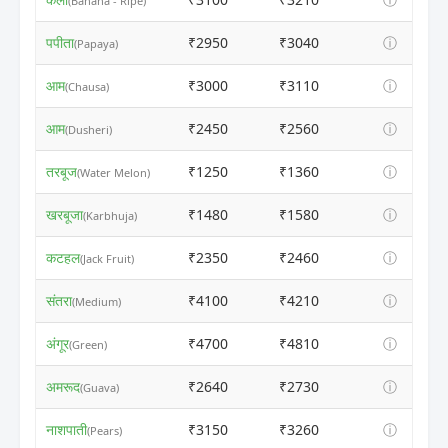
(Banana - Ripe)
पपीता
₹2950
₹3040
ⓘ
(Papaya)
आम
₹3000
₹3110
ⓘ
(Chausa)
आम
₹2450
₹2560
ⓘ
(Dusheri)
तरबूज
₹1250
₹1360
ⓘ
(Water Melon)
खरबूजा
₹1480
₹1580
ⓘ
(Karbhuja)
कटहल
₹2350
₹2460
ⓘ
(Jack Fruit)
संतरा
₹4100
₹4210
ⓘ
(Medium)
अंगूर
₹4700
₹4810
ⓘ
(Green)
अमरूद
₹2640
₹2730
ⓘ
(Guava)
नाशपाती
₹3150
₹3260
ⓘ
(Pears)