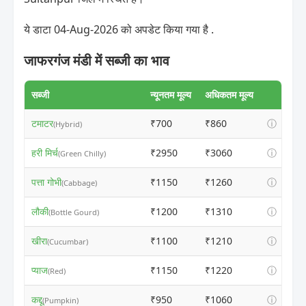
ये डाटा 04-Aug-2026 को अपडेट किया गया है .
जाफरगंज मंडी में सब्जी का भाव
सब्जी
न्यूनतम मूल्य
अधिकतम मूल्य
टमाटर
₹700
₹860
ⓘ
(Hybrid)
हरी मिर्च
₹2950
₹3060
ⓘ
(Green Chilly)
पत्ता गोभी
₹1150
₹1260
ⓘ
(Cabbage)
लौकी
₹1200
₹1310
ⓘ
(Bottle Gourd)
खीरा
₹1100
₹1210
ⓘ
(Cucumbar)
प्याज
₹1150
₹1220
ⓘ
(Red)
कद्दू
₹950
₹1060
ⓘ
(Pumpkin)