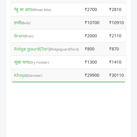
गेहूं का आटा
₹2700
₹2810
(Wheat Atta)
हल्दी
₹10700
₹10910
(Bulb)
Bran
₹2000
₹2110
(Bran)
Ridge gourd(Tori)
₹800
₹870
(Ridgeguard(Tori))
सूखा चारा
₹1300
₹1410
(Dry Fodder)
Khoya
₹29900
₹30110
(Danedar)