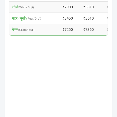
सोजी
₹2900
₹3010
ⓘ
(White Soji)
मटर (सूखी)
₹3450
₹3610
ⓘ
(Peas(Dry))
बेसन
₹7250
₹7360
ⓘ
(Gramflour)