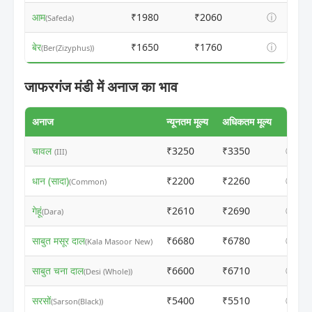
आम
₹1980
₹2060
ⓘ
(Safeda)
बेर
₹1650
₹1760
ⓘ
(Ber(Zizyphus))
जाफरगंज मंडी में अनाज का भाव
अनाज
न्यूनतम मूल्य
अधिकतम मूल्य
चावल
₹3250
₹3350
ⓘ
(III)
धान (सादा)
₹2200
₹2260
ⓘ
(Common)
गेहूं
₹2610
₹2690
ⓘ
(Dara)
साबुत मसूर दाल
₹6680
₹6780
ⓘ
(Kala Masoor New)
साबुत चना दाल
₹6600
₹6710
ⓘ
(Desi (Whole))
सरसों
₹5400
₹5510
ⓘ
(Sarson(Black))