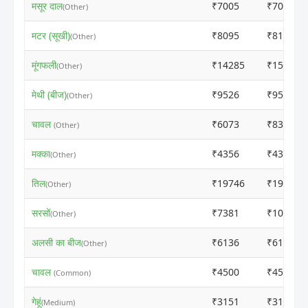
मसूर दाल
₹7005
₹7015
(Other)
मटर (सूखी)
₹8095
₹8105
(Other)
मूंगफली
₹14285
₹15724
(Other)
मेथी (बीज)
₹9526
₹9536
(Other)
चावल
₹6073
₹8360
(Other)
मक्का
₹4356
₹4366
(Other)
तिल
₹19746
₹19756
(Other)
सरसों
₹7381
₹10563
(Other)
अलसी का बीज
₹6136
₹6146
(Other)
चावल
₹4500
₹4510
(Common)
गेहूं
₹3151
₹3161
(Medium)