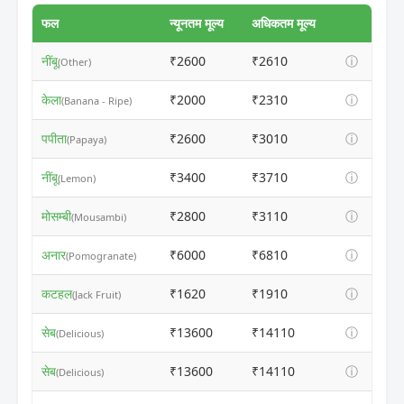
फल
न्यूनतम मूल्य
अधिकतम मूल्य
नींबू
₹2600
₹2610
ⓘ
(Other)
केला
₹2000
₹2310
ⓘ
(Banana - Ripe)
पपीता
₹2600
₹3010
ⓘ
(Papaya)
नींबू
₹3400
₹3710
ⓘ
(Lemon)
मोसम्बी
₹2800
₹3110
ⓘ
(Mousambi)
अनार
₹6000
₹6810
ⓘ
(Pomogranate)
कटहल
₹1620
₹1910
ⓘ
(Jack Fruit)
सेब
₹13600
₹14110
ⓘ
(Delicious)
सेब
₹13600
₹14110
ⓘ
(Delicious)