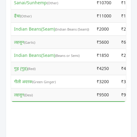
Sanai/Sunhemp
₹10700
₹10710
(Other)
ढैंचा
₹11000
₹11010
(Other)
Indian Beans(Seam)
₹2000
₹2210
(Indian Beans (Seam))
लहसुन
₹5600
₹6110
(Garlic)
Indian Beans(Seam)
₹1850
₹2310
(Beans or Semi)
गुड़ (गुड़)
₹4250
₹4410
(Red)
गीली अदरक
₹3200
₹3510
(Green Ginger)
लहसुन
₹9500
₹9910
(Desi)