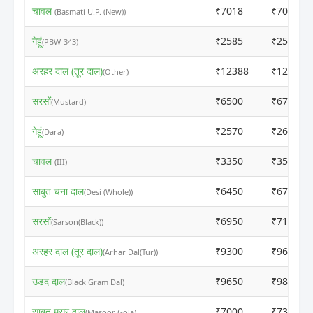
चावल
₹7018
₹7028
(Basmati U.P. (New))
गेहूं
₹2585
₹2595
(PBW-343)
अरहर दाल (तूर दाल)
₹12388
₹12398
(Other)
सरसों
₹6500
₹6790
(Mustard)
गेहूं
₹2570
₹2650
(Dara)
चावल
₹3350
₹3510
(III)
साबुत चना दाल
₹6450
₹6760
(Desi (Whole))
सरसों
₹6950
₹7130
(Sarson(Black))
अरहर दाल (तूर दाल)
₹9300
₹9610
(Arhar Dal(Tur))
उड़द दाल
₹9650
₹9890
(Black Gram Dal)
साबुत मसूर दाल
₹7000
₹7310
(Masoor Gola)