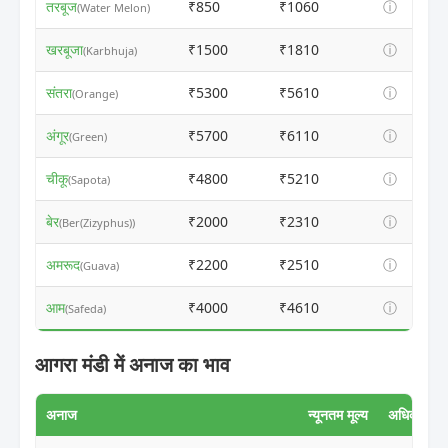
तरबूज
₹850
₹1060
ⓘ
(Water Melon)
खरबूजा
₹1500
₹1810
ⓘ
(Karbhuja)
संतरा
₹5300
₹5610
ⓘ
(Orange)
अंगूर
₹5700
₹6110
ⓘ
(Green)
चीकू
₹4800
₹5210
ⓘ
(Sapota)
बेर
₹2000
₹2310
ⓘ
(Ber(Zizyphus))
अमरूद
₹2200
₹2510
ⓘ
(Guava)
आम
₹4000
₹4610
ⓘ
(Safeda)
आगरा मंडी में अनाज का भाव
अनाज
न्यूनतम मूल्य
अधिकतम मूल