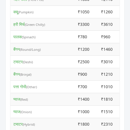
कद्दू
₹1050
₹1260
(Pumpkin)
हरी मिर्च
₹3300
₹3610
(Green Chilly)
पालक
₹780
₹960
(Spinach)
बैंगन
₹1200
₹1460
(Round/Long)
टमाटर
₹2500
₹3010
(Deshi)
बैंगन
₹900
₹1210
(Brinjal)
पत्ता गोभी
₹700
₹1010
(Other)
प्याज
₹1400
₹1810
(Red)
प्याज
₹1000
₹1510
(Onion)
टमाटर
₹1800
₹2310
(Hybrid)