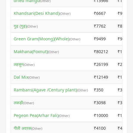
dried mango
₹13966
₹13976
(Other)
Khandsari(Desi Khand)
₹6667
₹9311
(Other)
गुड़ (गुड़)
₹7762
₹8615
(Other)
Green Gram(Moong)(Whole)
₹9499
₹9509
(Other)
Makhana(Foxnut)
₹80212
₹10709
(Other)
लहसुन
₹26199
₹26209
(Other)
Dal Mix
₹12149
₹14416
(Other)
Rambans(Agave /Century plant)
₹350
₹360
(Other)
लकड़ी
₹3098
₹3108
(Other)
Pegeon Pea(Arhar Fali)
₹10000
₹10010
(Other)
गीली अदरक
₹4100
₹4110
(Other)