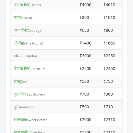
शिमला मिर्च
₹4000
₹4010
(Other)
गाजर
₹800
₹1010
(Carrot)
पत्ता गोभी
₹650
₹860
(Cabbage)
लौकी
₹1400
₹1660
(Bottle Gourd)
खीरा
₹2000
₹2260
(Cucumbar)
शिमला मिर्च
₹2200
₹2460
(Capsicum)
आलू
₹560
₹750
(Desi)
फूलगोभी
₹700
₹960
(Cauliflower)
मूली
₹500
₹710
(Raddish)
शकरकंद
₹2000
₹2310
(Sweet Potato)
मटर फली
₹1800
₹2110
(Field Pea)