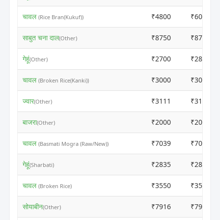
चावल
₹4800
₹6010
(Rice Bran(Kukuf))
साबुत चना दाल
₹8750
₹8760
(Other)
गेहूं
₹2700
₹2810
(Other)
चावल
₹3000
₹3010
(Broken Rice(Kanki))
ज्वार
₹3111
₹3121
(Other)
बाजरा
₹2000
₹2010
(Other)
चावल
₹7039
₹7049
(Basmati Mogra (Raw/New))
गेहूं
₹2835
₹2845
(Sharbati)
चावल
₹3550
₹3560
(Broken Rice)
सोयाबीन
₹7916
₹7926
(Other)