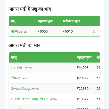
आगरा मंडी मे पशु का भाव
पशु
न्यूनतम मूल्य
अधिकतम मूल्य
मछली
₹6000
₹6010
ⓘ
(Other)
आगरा मंडी का भाव
वस्तु
न्यूनतम मूल्य
अधिकतम म
लाल मिर्च
₹44008
₹44018
(Other)
सौंफ
₹29617
₹29627
(Other)
Sweet Saag
₹22330
₹22340
(Other)
Black Gram Dal(Urd Dal)
₹10327
₹10337
(Other)