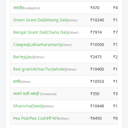
लकड़ी
₹470
₹480
(Eucalyptus)
Green Gram Dal(Moong Dal)
₹10240
₹10250
(Other)
Bengal Gram Dal(Chana Dal)
₹7974
₹7984
(Other)
Cowpea(Lobia/Karamani)
₹10500
₹10510
(Other)
Barley(Jau)
₹2475
₹2485
(Other)
Red gram/Arhar/Tur(whole)
₹10400
₹10410
(Other)
हल्दी
₹10553
₹10563
(Other)
जलाने वाली लकड़ी
₹350
₹360
(Firewood)
Dhaincha(Seed)
₹10448
₹10910
(Other)
Pea Pod/Pea Cod/हरी मटर
₹6450
₹6535
(Other)