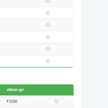
ⓘ
ⓘ
ⓘ
ⓘ
ⓘ
ⓘ
अधिकतम मूल्य
₹3200
ⓘ