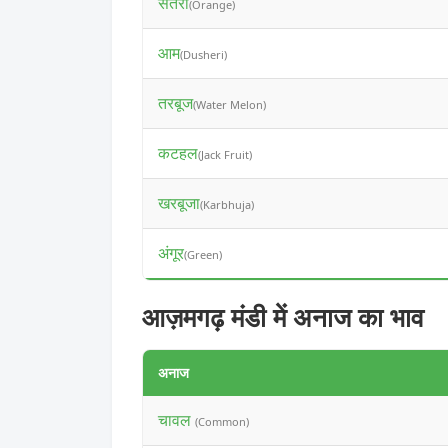
संतरा
(Orange)
आम
(Dusheri)
तरबूज
(Water Melon)
कटहल
(Jack Fruit)
खरबूजा
(Karbhuja)
अंगूर
(Green)
आज़मगढ़ मंडी में अनाज का भाव
अनाज
चावल
(Common)