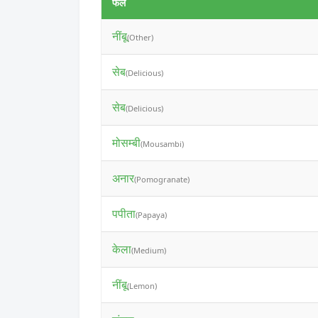
फल
नींबू
(Other)
सेब
(Delicious)
सेब
(Delicious)
मोसम्बी
(Mousambi)
अनार
(Pomogranate)
पपीता
(Papaya)
केला
(Medium)
नींबू
(Lemon)