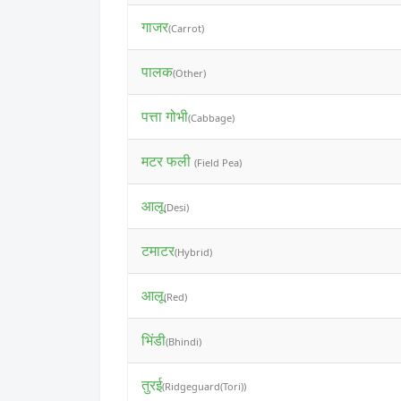
गाजर
(Carrot)
पालक
(Other)
पत्ता गोभी
(Cabbage)
मटर फली
(Field Pea)
आलू
(Desi)
टमाटर
(Hybrid)
आलू
(Red)
भिंडी
(Bhindi)
तुरई
(Ridgeguard(Tori))