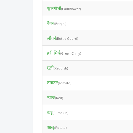
फूलगोभी
(Cauliflower)
बैंगन
(Brinjal)
लौकी
(Bottle Gourd)
हरी मिर्च
(Green Chilly)
मूली
(Raddish)
टमाटर
(Tomato)
प्याज
(Red)
कद्दू
(Pumpkin)
आलू
(Potato)