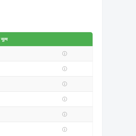
मूल्य
ⓘ
ⓘ
ⓘ
ⓘ
ⓘ
ⓘ