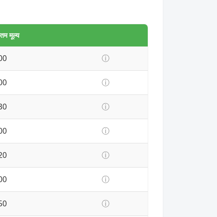
म मूल्य
00
ⓘ
00
ⓘ
30
ⓘ
00
ⓘ
20
ⓘ
00
ⓘ
50
ⓘ