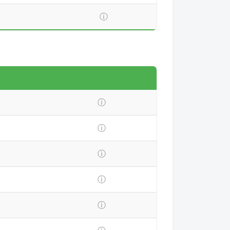
ⓘ
ⓘ
ⓘ
ⓘ
ⓘ
ⓘ