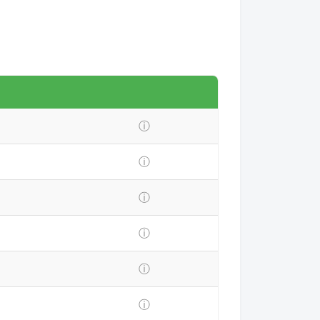
ⓘ
ⓘ
ⓘ
ⓘ
ⓘ
ⓘ