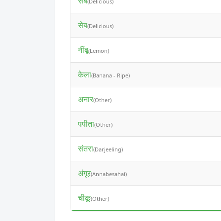
सेब
(Delicious)
सेब
(Delicious)
नींबू
(Lemon)
केला
(Banana - Ripe)
अनार
(Other)
पपीता
(Other)
संतरा
(Darjeeling)
अंगूर
(Annabesahai)
चीकू
(Other)