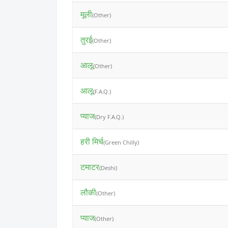
मूली
(Other)
तुरई
(Other)
आलू
(Other)
आलू
(F.A.Q.)
प्याज
(Dry F.A.Q.)
हरी मिर्च
(Green Chilly)
टमाटर
(Deshi)
लौकी
(Other)
प्याज
(Other)