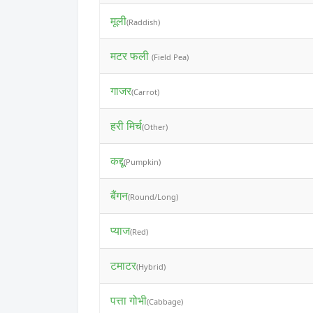
मूली
(Raddish)
मटर फली
(Field Pea)
गाजर
(Carrot)
हरी मिर्च
(Other)
कद्दू
(Pumpkin)
बैंगन
(Round/Long)
प्याज
(Red)
टमाटर
(Hybrid)
पत्ता गोभी
(Cabbage)