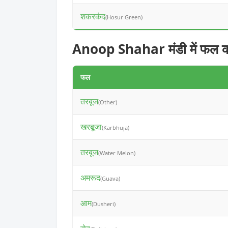
शकरकंद
(Hosur Green)
Anoop Shahar मंडी में फल क
फल
तरबूज
(Other)
खरबूजा
(Karbhuja)
तरबूज
(Water Melon)
अमरूद
(Guava)
आम
(Dusheri)