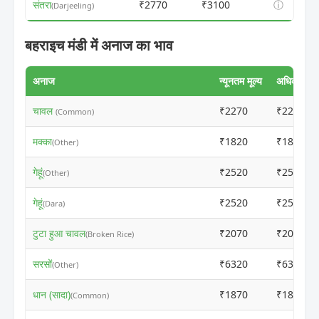
संतरा
₹2770
₹3100
ⓘ
(Darjeeling)
बहराइच मंडी में अनाज का भाव
अनाज
न्यूनतम मूल्य
अधिकतम मूल
चावल
₹2270
₹2250
(Common)
मक्का
₹1820
₹1800
(Other)
गेहूं
₹2520
₹2550
(Other)
गेहूं
₹2520
₹2500
(Dara)
टुटा हुआ चावल
₹2070
₹2050
(Broken Rice)
सरसों
₹6320
₹6300
(Other)
धान (सादा)
₹1870
₹1850
(Common)