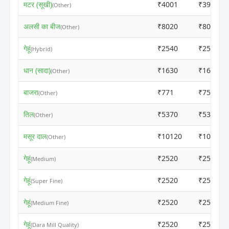
मटर (सूखी)
₹4001
₹3981
(Other)
अलसी का बीज
₹8020
₹8000
(Other)
गेहूं
₹2540
₹2540
(Hybrid)
धान (सादा)
₹1630
₹1610
(Other)
बाजरा
₹771
₹751
(Other)
तिल
₹5370
₹5350
(Other)
मसूर दाल
₹10120
₹10100
(Other)
गेहूं
₹2520
₹2500
(Medium)
गेहूं
₹2520
₹2500
(Super Fine)
गेहूं
₹2520
₹2500
(Medium Fine)
गेहूं
₹2520
₹2500
(Dara Mill Quality)