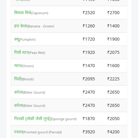
शिमला मिर्च
₹2520
₹2700
(Capsicum)
हरा केला
₹1260
₹1400
(Banana - Green)
कद्दू
₹1720
₹1900
(Pumpkin)
गिली मटर
₹1920
₹2075
(Peas Wet)
प्याज
₹1470
₹1600
(Onion)
भिंडी
₹2095
₹2225
(Bhindi)
करेला
₹2470
₹2650
(Bitter Gourd)
करेला
₹2470
₹2650
(Bitter Gourd)
गिलकी (लोकी जैसी तुरई)
₹1870
₹2050
(Sponge gourd)
परवल
₹3920
₹4200
(Pointed gourd (Parval))