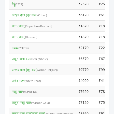
गेहूं
₹2520
₹2500
(2329)
अरहर दाल (तूर दाल)
₹6120
₹6100
(Other)
धान (सादा)
₹1870
₹1850
(SuperFine(Basmati))
धान (सादा)
₹1870
₹1850
(Basmati)
मक्का
₹2170
₹2250
(Yellow)
साबुत चना दाल
₹6570
₹6700
(Desi (Whole))
अरहर दाल (तूर दाल)
₹9770
₹9950
(Arhar Dal(Tur))
सफेद मटर
₹4020
₹4150
(White Peas)
मसूर दाल
₹7620
₹7800
(Masur Dal)
साबुत मसूर दाल
₹7120
₹7500
(Masoor Gola)
साबुत उरद दाल(काली दाल)
₹8920
₹9100
(Black Gram (Whole))