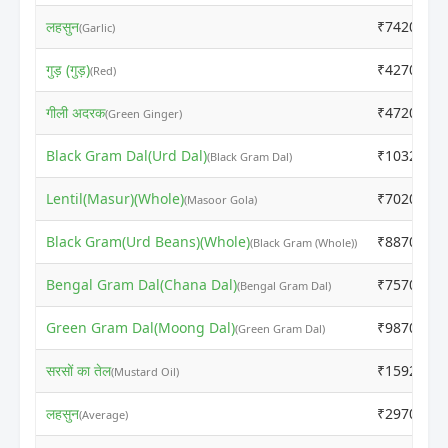
लहसुन
₹7420
(Garlic)
गुड़ (गुड़)
₹4270
(Red)
गीली अदरक
₹4720
(Green Ginger)
Black Gram Dal(Urd Dal)
₹10320
(Black Gram Dal)
Lentil(Masur)(Whole)
₹7020
(Masoor Gola)
Black Gram(Urd Beans)(Whole)
₹8870
(Black Gram (Whole))
Bengal Gram Dal(Chana Dal)
₹7570
(Bengal Gram Dal)
Green Gram Dal(Moong Dal)
₹9870
(Green Gram Dal)
सरसों का तेल
₹15920
(Mustard Oil)
लहसुन
₹2970
(Average)