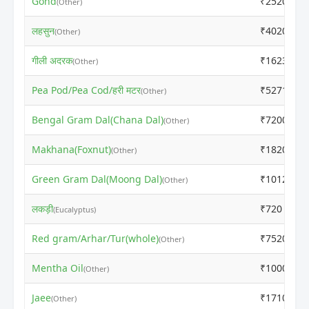
Gond
₹2520
(Other)
लहसुन
₹4020
(Other)
गीली अदरक
₹16233
(Other)
Pea Pod/Pea Cod/हरी मटर
₹5271
(Other)
Bengal Gram Dal(Chana Dal)
₹7200
(Other)
Makhana(Foxnut)
₹1820
(Other)
Green Gram Dal(Moong Dal)
₹10120
(Other)
लकड़ी
₹720
(Eucalyptus)
Red gram/Arhar/Tur(whole)
₹7520
(Other)
Mentha Oil
₹100020
(Other)
Jaee
₹1710
(Other)