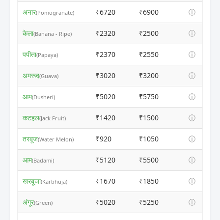
अनार
₹6720
₹6900
ⓘ
(Pomogranate)
केला
₹2320
₹2500
ⓘ
(Banana - Ripe)
पपीता
₹2370
₹2550
ⓘ
(Papaya)
अमरूद
₹3020
₹3200
ⓘ
(Guava)
आम
₹5020
₹5750
ⓘ
(Dusheri)
कटहल
₹1420
₹1500
ⓘ
(Jack Fruit)
तरबूज
₹920
₹1050
ⓘ
(Water Melon)
आम
₹5120
₹5500
ⓘ
(Badami)
खरबूजा
₹1670
₹1850
ⓘ
(Karbhuja)
अंगूर
₹5020
₹5250
ⓘ
(Green)