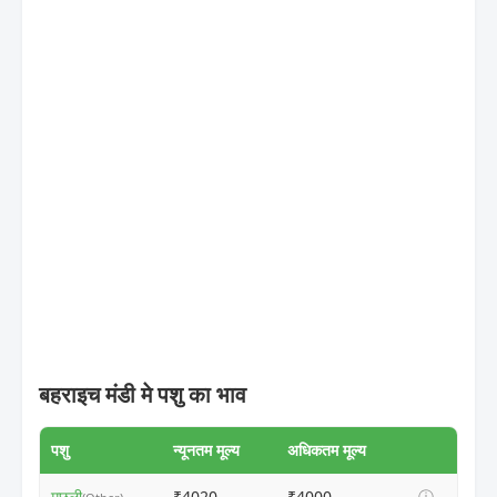
बहराइच मंडी मे पशु का भाव
पशु
न्यूनतम मूल्य
अधिकतम मूल्य
मछली
₹4020
₹4000
ⓘ