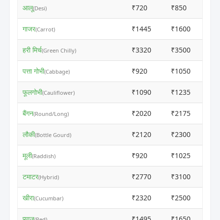
आलू
₹720
₹850
(Desi)
गाजर
₹1445
₹1600
(Carrot)
हरी मिर्च
₹3320
₹3500
(Green Chilly)
पत्ता गोभी
₹920
₹1050
(Cabbage)
फूलगोभी
₹1090
₹1235
(Cauliflower)
बैंगन
₹2020
₹2175
(Round/Long)
लौकी
₹2120
₹2300
(Bottle Gourd)
मूली
₹920
₹1025
(Raddish)
टमाटर
₹2770
₹3100
(Hybrid)
खीरा
₹2320
₹2500
(Cucumbar)
प्याज
₹1495
₹1650
(Red)