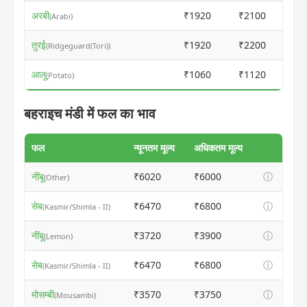
अरबी
₹1920
₹2100
(Arabi)
तुरई
₹1920
₹2200
(Ridgeguard(Tori))
आलू
₹1060
₹1120
(Potato)
बहराइच मंडी में फल का भाव
फल
न्यूनतम मूल्य
अधिकतम मूल्य
नींबू
₹6020
₹6000
ⓘ
(Other)
सेब
₹6470
₹6800
ⓘ
(Kasmir/Shimla - II)
नींबू
₹3720
₹3900
ⓘ
(Lemon)
सेब
₹6470
₹6800
ⓘ
(Kasmir/Shimla - II)
मोसम्बी
₹3570
₹3750
ⓘ
(Mousambi)