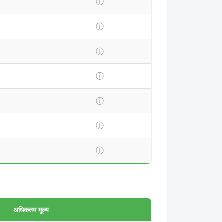
ⓘ
ⓘ
ⓘ
ⓘ
ⓘ
ⓘ
ⓘ
अधिकतम मूल्य