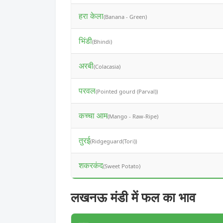
हरा केला
(Banana - Green)
भिंडी
(Bhindi)
अरबी
(Colacasia)
परवल
(Pointed gourd (Parval))
कच्चा आम
(Mango - Raw-Ripe)
तुरई
(Ridgeguard(Tori))
शकरकंद
(Sweet Potato)
लखनऊ मंडी में फल का भाव