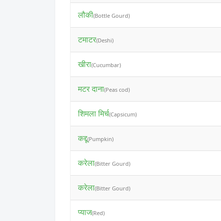
लौकी
(Bottle Gourd)
टमाटर
(Deshi)
खीरा
(Cucumbar)
मटर दाना
(Peas cod)
शिमला मिर्च
(Capsicum)
कद्दू
(Pumpkin)
करेला
(Bitter Gourd)
करेला
(Bitter Gourd)
प्याज
(Red)