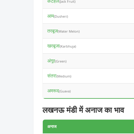
कटहल
(Jack Fruit)
आम
(Dusheri)
तरबूज
(Water Melon)
खरबूजा
(Karbhuja)
अंगूर
(Green)
संतरा
(Medium)
अमरूद
(Guava)
लखनऊ मंडी में अनाज का भाव
अनाज