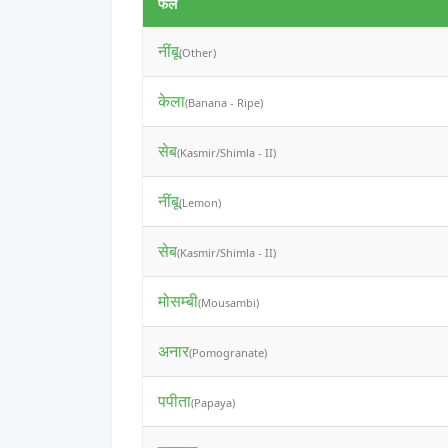
फल
नींबू
(Other)
केला
(Banana - Ripe)
सेब
(Kasmir/Shimla - II)
नींबू
(Lemon)
सेब
(Kasmir/Shimla - II)
मोसम्बी
(Mousambi)
अनार
(Pomogranate)
पपीता
(Papaya)