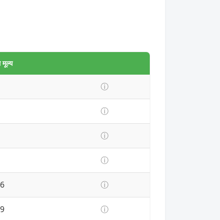
मूल्य
ⓘ
ⓘ
ⓘ
ⓘ
6
ⓘ
9
ⓘ