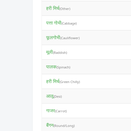
हरी मिर्च
(Other)
पत्ता गोभी
(Cabbage)
फूलगोभी
(Cauliflower)
मूली
(Raddish)
पालक
(Spinach)
हरी मिर्च
(Green Chilly)
आलू
(Desi)
गाजर
(Carrot)
बैंगन
(Round/Long)