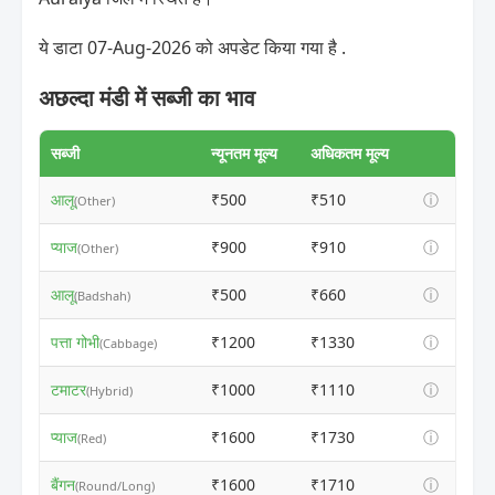
ये डाटा 07-Aug-2026 को अपडेट किया गया है .
अछल्दा मंडी में सब्जी का भाव
सब्जी
न्यूनतम मूल्य
अधिकतम मूल्य
आलू
₹500
₹510
ⓘ
(Other)
प्याज
₹900
₹910
ⓘ
(Other)
आलू
₹500
₹660
ⓘ
(Badshah)
पत्ता गोभी
₹1200
₹1330
ⓘ
(Cabbage)
टमाटर
₹1000
₹1110
ⓘ
(Hybrid)
प्याज
₹1600
₹1730
ⓘ
(Red)
बैंगन
₹1600
₹1710
ⓘ
(Round/Long)