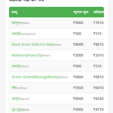
वस्तु
न्यूनतम मूल्य
अधिकतम मूल्य
लहसुन
₹5000
₹7010
(Other)
लकड़ी
₹500
₹510
(Eucalyptus)
Black Gram Dal(Urd Dal)
₹8000
₹8010
(Other)
Makhana(Foxnut)
₹2000
₹2010
(Other)
लकड़ी
₹500
₹510
(Other)
Green Gram(Moong)(Whole)
₹6800
₹6810
(Other)
सौंफ
₹5500
₹6010
(Other)
लहसुन
₹8000
₹8330
(Garlic)
गुड़ (गुड़)
₹4500
₹4710
(Red)