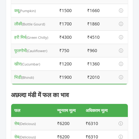
कद्दू
₹1500
₹1660
ⓘ
(Pumpkin)
लौकी
₹1700
₹1860
ⓘ
(Bottle Gourd)
हरी मिर्च
₹4300
₹4510
ⓘ
(Green Chilly)
फूलगोभी
₹750
₹960
ⓘ
(Cauliflower)
खीरा
₹1200
₹1360
ⓘ
(Cucumbar)
भिंडी
₹1900
₹2010
ⓘ
(Bhindi)
अछल्दा मंडी में फल का भाव
फल
न्यूनतम मूल्य
अधिकतम मूल्य
सेब
₹6200
₹6310
ⓘ
(Delicious)
सेब
₹6200
₹6310
ⓘ
(Delicious)