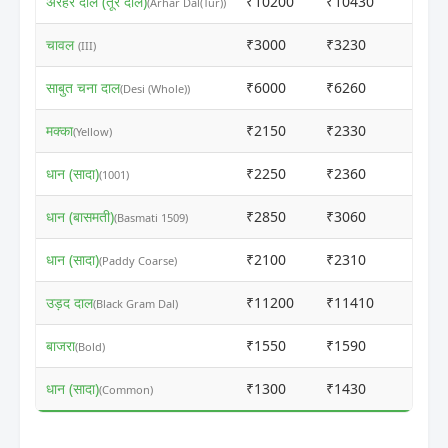
अरहर दाल (तूर दाल)
₹10200
₹10430
ⓘ
(Arhar Dal(Tur))
चावल
₹3000
₹3230
ⓘ
(III)
साबुत चना दाल
₹6000
₹6260
ⓘ
(Desi (Whole))
मक्का
₹2150
₹2330
ⓘ
(Yellow)
धान (सादा)
₹2250
₹2360
ⓘ
(1001)
धान (बासमती)
₹2850
₹3060
ⓘ
(Basmati 1509)
धान (सादा)
₹2100
₹2310
ⓘ
(Paddy Coarse)
उड़द दाल
₹11200
₹11410
ⓘ
(Black Gram Dal)
बाजरा
₹1550
₹1590
ⓘ
(Bold)
धान (सादा)
₹1300
₹1430
ⓘ
(Common)