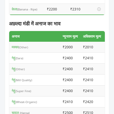
केला
₹2200
₹2310
ⓘ
(Banana - Ripe)
अछल्दा मंडी में अनाज का भाव
अनाज
न्यूनतम मूल्य
अधिकतम मूल्य
मक्का
₹2000
₹2010
ⓘ
(Other)
गेहूं
₹2400
₹2410
ⓘ
(Dara)
गेहूं
₹2400
₹2410
ⓘ
(Other)
गेहूं
₹2400
₹2410
ⓘ
(Mill Quality)
गेहूं
₹2400
₹2410
ⓘ
(Super Fine)
गेहूं
₹2410
₹2420
ⓘ
(Wheat-Organic)
चावल
₹2500
₹2510
ⓘ
(Hansa)