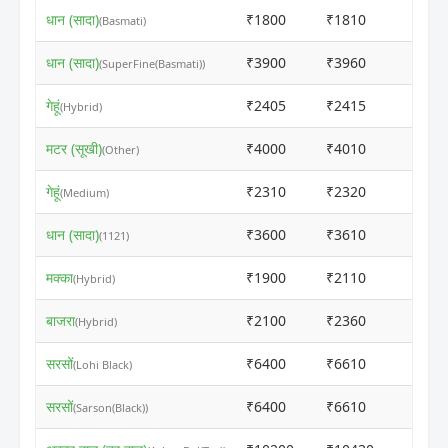
धान (सादा)
₹1800
₹1810
ⓘ
(Basmati)
धान (सादा)
₹3900
₹3960
ⓘ
(SuperFine(Basmati))
गेहूं
₹2405
₹2415
ⓘ
(Hybrid)
मटर (सूखी)
₹4000
₹4010
ⓘ
(Other)
गेहूं
₹2310
₹2320
ⓘ
(Medium)
धान (सादा)
₹3600
₹3610
ⓘ
(1121)
मक्का
₹1900
₹2110
ⓘ
(Hybrid)
बाजरा
₹2100
₹2360
ⓘ
(Hybrid)
सरसों
₹6400
₹6610
ⓘ
(Lohi Black)
सरसों
₹6400
₹6610
ⓘ
(Sarson(Black))