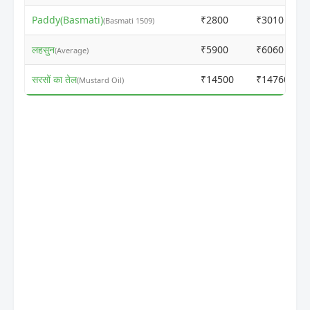
Paddy(Basmati)
₹2800
₹3010
(Basmati 1509)
लहसुन
₹5900
₹6060
(Average)
सरसों का तेल
₹14500
₹14760
(Mustard Oil)