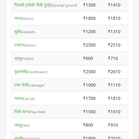
गिलकी (लोकी जैसी तुरई)
₹1300
₹1410
(Sponge gourd)
प्याज
₹1800
₹1810
(Other)
मूली
₹1200
₹1310
(Raddish)
टमाटर
₹2500
₹2510
(Other)
आलू
₹600
₹710
(Potato)
फूलगोभी
₹2500
₹2610
(Cauliflower)
पत्ता गोभी
₹1000
₹1110
(Cabbage)
गाजर
₹1700
₹1810
(Carrot)
गिली मटर
₹1500
₹1610
(Peas Wet)
आलू
₹800
₹910
(Desi)
अरबी
₹1900
₹2010
(Colacasia)