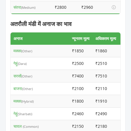
संतरा
₹2800
₹2960
ⓘ
(Medium)
अतरौली मंडी में अनाज का भाव
अनाज
न्यूनतम मूल्य
अधिकतम मूल्य
मक्का
₹1850
₹1860
ⓘ
(Other)
गेहूं
₹2500
₹2510
ⓘ
(Dara)
सरसों
₹7400
₹7510
ⓘ
(Other)
बाजरा
₹2100
₹2110
ⓘ
(Other)
मक्का
₹1800
₹1910
ⓘ
(Hybrid)
गेहूं
₹2460
₹2490
ⓘ
(Sharbati)
चावल
₹2150
₹2180
ⓘ
(Common)