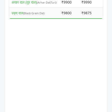
अरहर दाल (तूर दाल)
₹9900
₹9990
ⓘ
(Arhar Dal(Tur))
उड़द दाल
₹9800
₹9875
ⓘ
(Black Gram Dal)