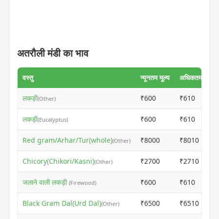
अतरौली मंडी का भाव
वस्तु
न्यूनतम मूल्य
अधिकतम मूल्य
लकड़ी
₹600
₹610
(Other)
लकड़ी
₹600
₹610
(Eucalyptus)
Red gram/Arhar/Tur(whole)
₹8000
₹8010
(Other)
Chicory(Chikori/Kasni)
₹2700
₹2710
(Other)
जलाने वाली लकड़ी
₹600
₹610
(Firewood)
Black Gram Dal(Urd Dal)
₹6500
₹6510
(Other)