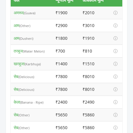
फल
न्यूनतम मूल्य
अधिकतम मूल्य
अमरूद
₹1900
₹2010
ⓘ
(Guava)
आम
₹2900
₹3010
ⓘ
(Other)
आम
₹1800
₹1910
ⓘ
(Dusheri)
तरबूज
₹700
₹810
ⓘ
(Water Melon)
खरबूजा
₹1400
₹1510
ⓘ
(Karbhuja)
सेब
₹7800
₹8010
ⓘ
(Delicious)
सेब
₹7800
₹8010
ⓘ
(Delicious)
केला
₹2400
₹2490
ⓘ
(Banana - Ripe)
सेब
₹5650
₹5860
ⓘ
(Other)
सेब
₹5650
₹5860
ⓘ
(Other)