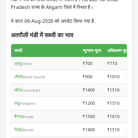
Pradesh राज्य के Aligarh जिले में स्थित है।
ये डाटा 06-Aug-2026 को अपडेट किया गया है .
अतरौली मंडी में सब्जी का भाव
सब्जी
न्यूनतम मूल्य
अधिकतम मूल्य
आलू
₹700
₹710
(Other)
लौकी
₹900
₹1010
(Bottle Gourd)
खीरा
₹1400
₹1510
(Cucumbar)
कद्दू
₹1200
₹1510
(Pumpkin)
बैंगन
₹1500
₹1610
(Brinjal)
भिंडी
₹1400
₹1510
(Bhindi)