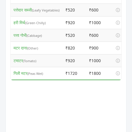
पत्तेदार सब्जी
₹520
₹600
ⓘ
(Leafy Vegetables)
हरी मिर्च
₹920
₹1000
ⓘ
(Green Chilly)
पत्ता गोभी
₹520
₹600
ⓘ
(Cabbage)
मटर दाना
₹820
₹900
ⓘ
(Other)
टमाटर
₹920
₹1000
ⓘ
(Tomato)
गिली मटर
₹1720
₹1800
ⓘ
(Peas Wet)