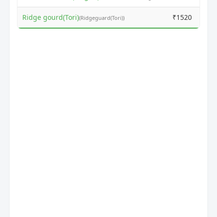
Ridge gourd(Tori)
₹1520
₹
(Ridgeguard(Tori))