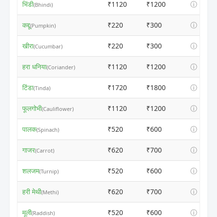
भिंडी
₹1120
₹1200
ⓘ
(Bhindi)
कद्दू
₹220
₹300
ⓘ
(Pumpkin)
खीरा
₹220
₹300
ⓘ
(Cucumbar)
हरा धनिया
₹1120
₹1200
ⓘ
(Coriander)
टिंडा
₹1720
₹1800
ⓘ
(Tinda)
फूलगोभी
₹1120
₹1200
ⓘ
(Cauliflower)
पालक
₹520
₹600
ⓘ
(Spinach)
गाजर
₹620
₹700
ⓘ
(Carrot)
शलजम
₹520
₹600
ⓘ
(Turnip)
हरी मेथी
₹620
₹700
ⓘ
(Methi)
मूली
₹520
₹600
ⓘ
(Raddish)