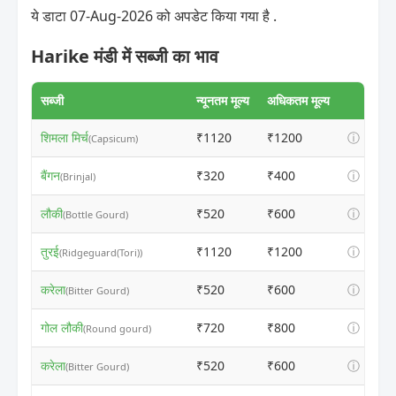
ये डाटा 07-Aug-2026 को अपडेट किया गया है .
Harike मंडी में सब्जी का भाव
सब्जी
न्यूनतम मूल्य
अधिकतम मूल्य
शिमला मिर्च
₹1120
₹1200
ⓘ
(Capsicum)
बैंगन
₹320
₹400
ⓘ
(Brinjal)
लौकी
₹520
₹600
ⓘ
(Bottle Gourd)
तुरई
₹1120
₹1200
ⓘ
(Ridgeguard(Tori))
करेला
₹520
₹600
ⓘ
(Bitter Gourd)
गोल लौकी
₹720
₹800
ⓘ
(Round gourd)
करेला
₹520
₹600
ⓘ
(Bitter Gourd)