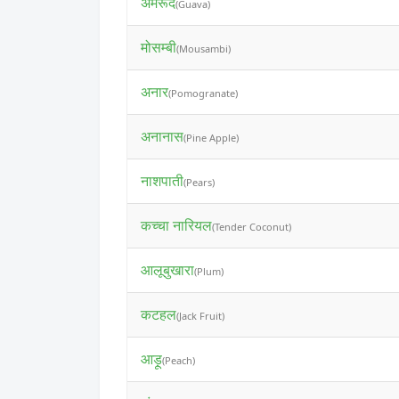
अमरूद
(Guava)
मोसम्बी
(Mousambi)
अनार
(Pomogranate)
अनानास
(Pine Apple)
नाशपाती
(Pears)
कच्चा नारियल
(Tender Coconut)
आलूबुखारा
(Plum)
कटहल
(Jack Fruit)
आड़ू
(Peach)