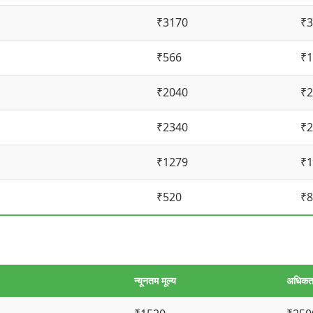
₹3170
₹3
₹566
₹1
₹2040
₹2
₹2340
₹2
₹1279
₹1
₹520
₹8
न्यूनतम मूल्य
अधिकतम