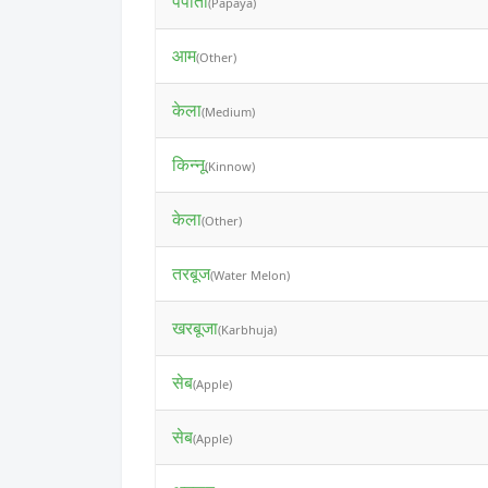
पपीता
(Papaya)
आम
(Other)
केला
(Medium)
किन्नू
(Kinnow)
केला
(Other)
तरबूज
(Water Melon)
खरबूजा
(Karbhuja)
सेब
(Apple)
सेब
(Apple)