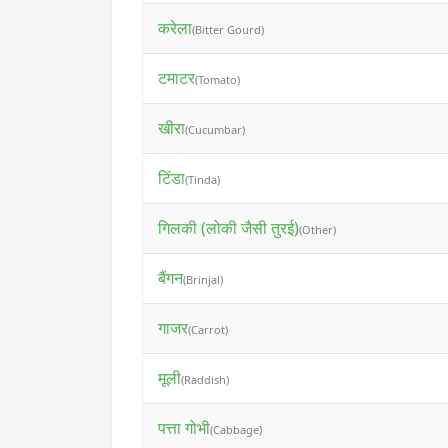
करेला
(Bitter Gourd)
टमाटर
(Tomato)
खीरा
(Cucumbar)
टिंडा
(Tinda)
गिलकी (लोकी जैसी तुरई)
(Other)
बैंगन
(Brinjal)
गाजर
(Carrot)
मूली
(Raddish)
पत्ता गोभी
(Cabbage)