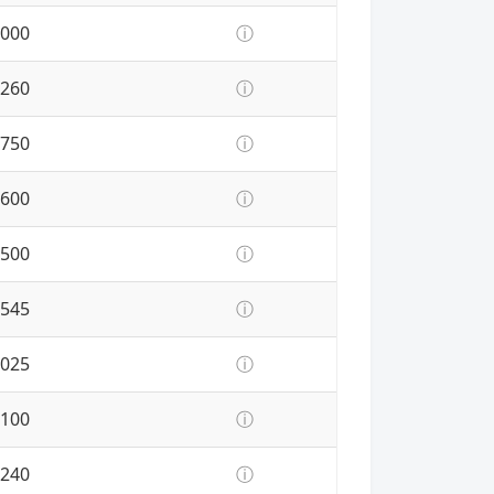
000
ⓘ
260
ⓘ
750
ⓘ
600
ⓘ
500
ⓘ
545
ⓘ
025
ⓘ
100
ⓘ
240
ⓘ