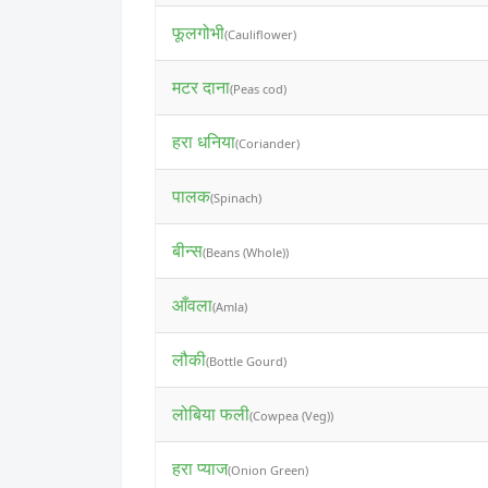
फूलगोभी
(Cauliflower)
मटर दाना
(Peas cod)
हरा धनिया
(Coriander)
पालक
(Spinach)
बीन्स
(Beans (Whole))
आँवला
(Amla)
लौकी
(Bottle Gourd)
लोबिया फली
(Cowpea (Veg))
हरा प्याज
(Onion Green)