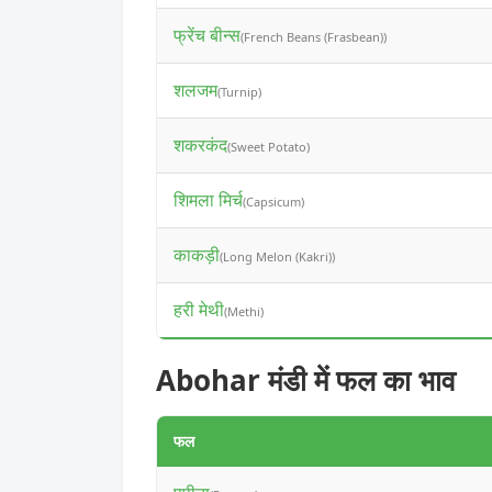
फ्रेंच बीन्स
(French Beans (Frasbean))
शलजम
(Turnip)
शकरकंद
(Sweet Potato)
शिमला मिर्च
(Capsicum)
काकड़ी
(Long Melon (Kakri))
हरी मेथी
(Methi)
Abohar मंडी में फल का भाव
फल