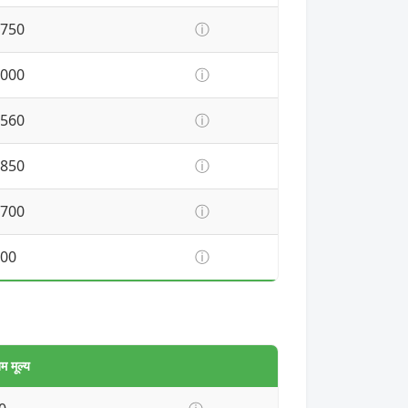
750
ⓘ
000
ⓘ
560
ⓘ
850
ⓘ
700
ⓘ
00
ⓘ
 मूल्य