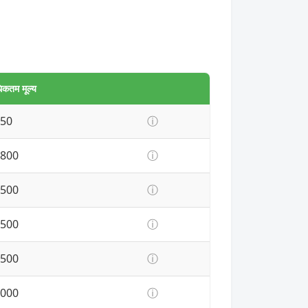
कतम मूल्य
50
ⓘ
800
ⓘ
500
ⓘ
500
ⓘ
500
ⓘ
000
ⓘ