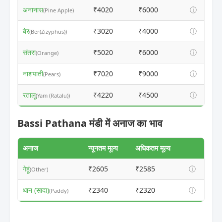
अनानास
₹4020
₹6000
ⓘ
(Pine Apple)
बेर
₹3020
₹4000
ⓘ
(Ber(Zizyphus))
संतरा
₹5020
₹6000
ⓘ
(Orange)
नाशपाती
₹7020
₹9000
ⓘ
(Pears)
रतालू
₹4220
₹4500
ⓘ
(Yam (Ratalu))
Bassi Pathana मंडी में अनाज का भाव
अनाज
न्यूनतम मूल्य
अधिकतम मूल्य
गेहूं
₹2605
₹2585
ⓘ
(Other)
धान (सादा)
₹2340
₹2320
ⓘ
(Paddy)