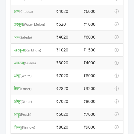
आम
₹4020
₹6000
ⓘ
(Chausa)
तरबूज
₹520
₹1000
ⓘ
(Water Melon)
आम
₹4020
₹6000
ⓘ
(Safeda)
खरबूजा
₹1020
₹1500
ⓘ
(Karbhuja)
अमरूद
₹3020
₹4000
ⓘ
(Guava)
अंगूर
₹7020
₹8000
ⓘ
(White)
केला
₹2820
₹3200
ⓘ
(Other)
अंगूर
₹7020
₹8000
ⓘ
(Other)
आड़ू
₹6020
₹7000
ⓘ
(Peach)
किन्नू
₹8020
₹9000
ⓘ
(Kinnow)