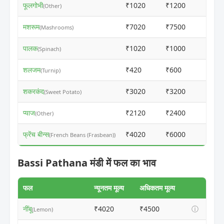
फूलगोभी
₹1020
₹1200
ⓘ
(Other)
मशरूम
₹7020
₹7500
ⓘ
(Mashrooms)
पालक
₹1020
₹1000
ⓘ
(Spinach)
शलजम
₹420
₹600
ⓘ
(Turnip)
शकरकंद
₹3020
₹3200
ⓘ
(Sweet Potato)
प्याज
₹2120
₹2400
ⓘ
(Other)
फ्रेंच बीन्स
₹4020
₹6000
ⓘ
(French Beans (Frasbean))
Bassi Pathana मंडी में फल का भाव
फल
न्यूनतम मूल्य
अधिकतम मूल्य
नींबू
₹4020
₹4500
ⓘ
(Lemon)