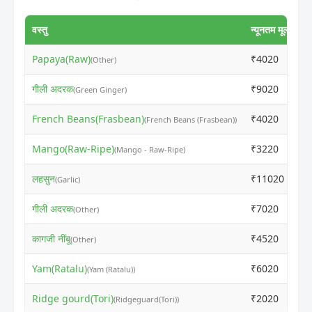
वस्तु
न्यूनतम मूल्य
अ
Papaya(Raw)
₹4020
₹
(Other)
गीली अदरक
₹9020
₹
(Green Ginger)
French Beans(Frasbean)
₹4020
₹
(French Beans (Frasbean))
Mango(Raw-Ripe)
₹3220
₹
(Mango - Raw-Ripe)
लहसुन
₹11020
₹
(Garlic)
गीली अदरक
₹7020
₹
(Other)
कागजी नींबू
₹4520
₹
(Other)
Yam(Ratalu)
₹6020
₹
(Yam (Ratalu))
Ridge gourd(Tori)
₹2020
₹
(Ridgeguard(Tori))