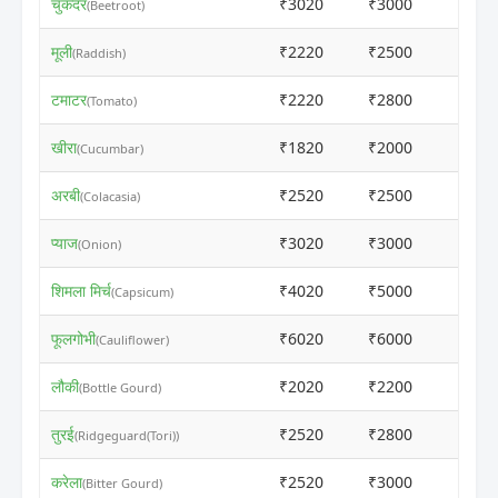
चुकंदर
₹3020
₹3000
ⓘ
(Beetroot)
मूली
₹2220
₹2500
ⓘ
(Raddish)
टमाटर
₹2220
₹2800
ⓘ
(Tomato)
खीरा
₹1820
₹2000
ⓘ
(Cucumbar)
अरबी
₹2520
₹2500
ⓘ
(Colacasia)
प्याज
₹3020
₹3000
ⓘ
(Onion)
शिमला मिर्च
₹4020
₹5000
ⓘ
(Capsicum)
फूलगोभी
₹6020
₹6000
ⓘ
(Cauliflower)
लौकी
₹2020
₹2200
ⓘ
(Bottle Gourd)
तुरई
₹2520
₹2800
ⓘ
(Ridgeguard(Tori))
करेला
₹2520
₹3000
ⓘ
(Bitter Gourd)