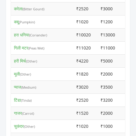
करेला
₹2520
₹3000
ⓘ
(Bitter Gourd)
कद्दू
₹1020
₹1200
ⓘ
(Pumpkin)
हरा धनिया
₹10020
₹13000
ⓘ
(Coriander)
गिली मटर
₹11020
₹11000
ⓘ
(Peas Wet)
हरी मिर्च
₹4220
₹5000
ⓘ
(Other)
मूली
₹1820
₹2000
ⓘ
(Other)
प्याज
₹3020
₹3500
ⓘ
(Medium)
टिंडा
₹2520
₹3200
ⓘ
(Tinda)
गाजर
₹1520
₹2000
ⓘ
(Carrot)
चुकंदर
₹1020
₹1000
ⓘ
(Other)