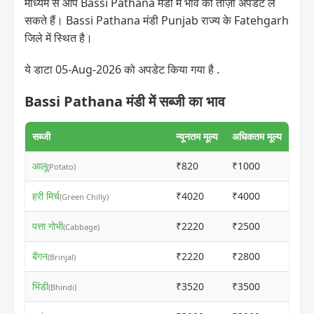
माध्यम से आप Bassi Pathana मंडी में भाव की ताज़ा अपडेट ले
सकते हैं। Bassi Pathana मंडी Punjab राज्य के Fatehgarh
जिले में स्थित है।
ये डाटा 05-Aug-2026 को अपडेट किया गया है .
Bassi Pathana मंडी में सब्जी का भाव
सब्जी
न्यूनतम मूल्य
अधिकतम मूल्य
आलू
₹820
₹1000
ⓘ
(Potato)
हरी मिर्च
₹4020
₹4000
ⓘ
(Green Chilly)
पत्ता गोभी
₹2220
₹2500
ⓘ
(Cabbage)
बैंगन
₹2220
₹2800
ⓘ
(Brinjal)
भिंडी
₹3520
₹3500
ⓘ
(Bhindi)