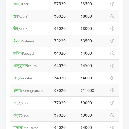
आम
₹7520
₹8500
ⓘ
(Other)
सेब
₹6020
₹8000
ⓘ
(Apple)
सेब
₹6020
₹8000
ⓘ
(Apple)
केला
₹3220
₹3500
ⓘ
(Medium)
पपीता
₹4020
₹4000
ⓘ
(Papaya)
आलूबुखारा
₹4020
₹4500
ⓘ
(Plum)
चीकू
₹4020
₹4000
ⓘ
(Sapota)
अनार
₹9020
₹11000
ⓘ
(Pomogranate)
अंगूर
₹7020
₹9000
ⓘ
(Black)
अंगूर
₹7020
₹9000
ⓘ
(Black)
मोसम्बी
₹4020
₹4000
ⓘ
(Mousambi)