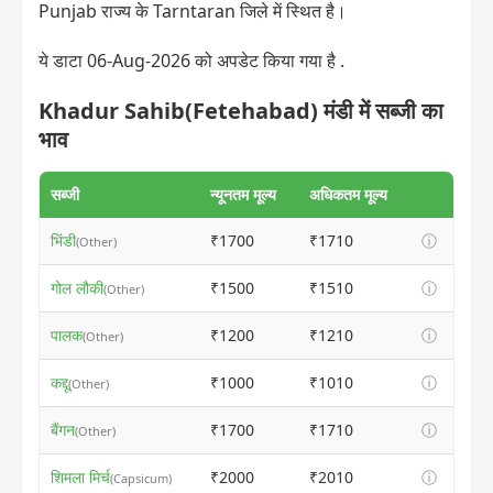
Punjab राज्य के Tarntaran जिले में स्थित है।
ये डाटा 06-Aug-2026 को अपडेट किया गया है .
Khadur Sahib(Fetehabad) मंडी में सब्जी का
भाव
सब्जी
न्यूनतम मूल्य
अधिकतम मूल्य
भिंडी
₹1700
₹1710
ⓘ
(Other)
गोल लौकी
₹1500
₹1510
ⓘ
(Other)
पालक
₹1200
₹1210
ⓘ
(Other)
कद्दू
₹1000
₹1010
ⓘ
(Other)
बैंगन
₹1700
₹1710
ⓘ
(Other)
शिमला मिर्च
₹2000
₹2010
ⓘ
(Capsicum)