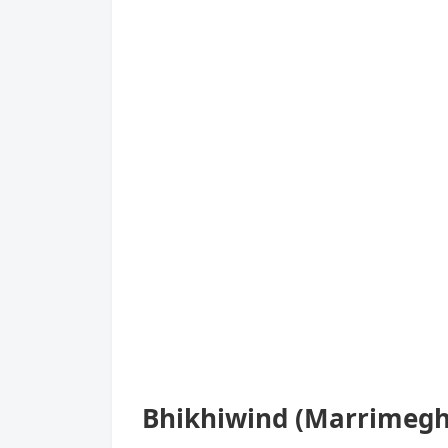
Bhikhiwind (Marrimegha) मं