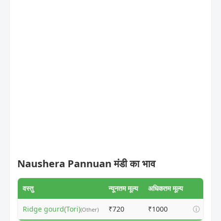
Naushera Pannuan मंडी का भाव
वस्तु
न्यूनतम मूल्य
अधिकतम मूल्य
Ridge gourd(Tori)
₹720
₹1000
ⓘ
(Other)