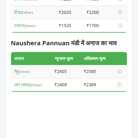
टिंडा
₹2020
₹2200
ⓘ
(Other)
टमाटर
₹1520
₹1700
ⓘ
(Other)
Naushera Pannuan मंडी में अनाज का भाव
अनाज
न्यूनतम मूल्य
अधिकतम मूल्य
गेहूं
₹2605
₹2585
ⓘ
(Other)
धान (सादा)
₹2409
₹2389
ⓘ
(Other)