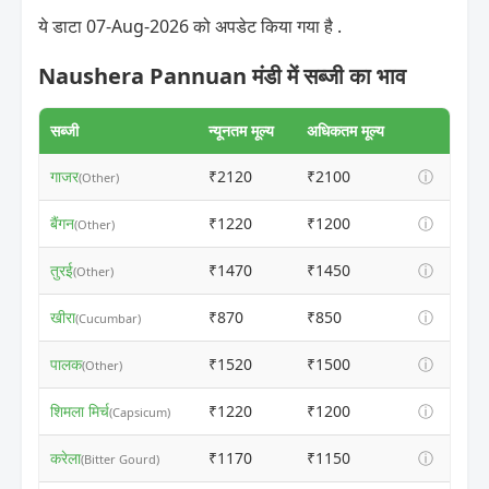
ये डाटा 07-Aug-2026 को अपडेट किया गया है .
Naushera Pannuan मंडी में सब्जी का भाव
सब्जी
न्यूनतम मूल्य
अधिकतम मूल्य
गाजर
₹2120
₹2100
ⓘ
(Other)
बैंगन
₹1220
₹1200
ⓘ
(Other)
तुरई
₹1470
₹1450
ⓘ
(Other)
खीरा
₹870
₹850
ⓘ
(Cucumbar)
पालक
₹1520
₹1500
ⓘ
(Other)
शिमला मिर्च
₹1220
₹1200
ⓘ
(Capsicum)
करेला
₹1170
₹1150
ⓘ
(Bitter Gourd)