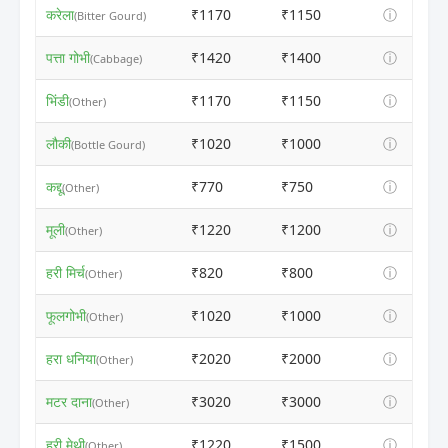
करेला
₹1170
₹1150
ⓘ
(Bitter Gourd)
पत्ता गोभी
₹1420
₹1400
ⓘ
(Cabbage)
भिंडी
₹1170
₹1150
ⓘ
(Other)
लौकी
₹1020
₹1000
ⓘ
(Bottle Gourd)
कद्दू
₹770
₹750
ⓘ
(Other)
मूली
₹1220
₹1200
ⓘ
(Other)
हरी मिर्च
₹820
₹800
ⓘ
(Other)
फूलगोभी
₹1020
₹1000
ⓘ
(Other)
हरा धनिया
₹2020
₹2000
ⓘ
(Other)
मटर दाना
₹3020
₹3000
ⓘ
(Other)
हरी मेथी
₹1220
₹1500
ⓘ
(Other)