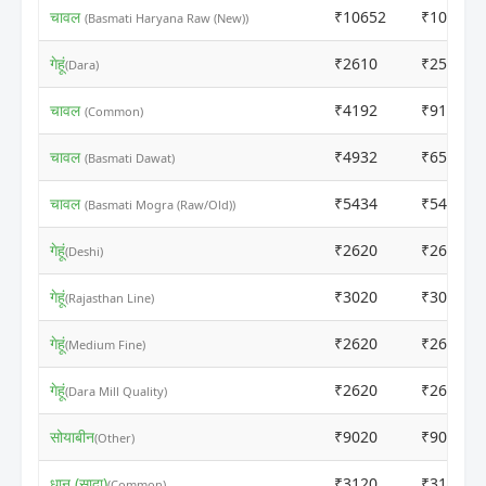
चावल
₹10652
₹10632
(Basmati Haryana Raw (New))
गेहूं
₹2610
₹2590
(Dara)
चावल
₹4192
₹9169
(Common)
चावल
₹4932
₹6592
(Basmati Dawat)
चावल
₹5434
₹5414
(Basmati Mogra (Raw/Old))
गेहूं
₹2620
₹2600
(Deshi)
गेहूं
₹3020
₹3040
(Rajasthan Line)
गेहूं
₹2620
₹2600
(Medium Fine)
गेहूं
₹2620
₹2600
(Dara Mill Quality)
सोयाबीन
₹9020
₹9000
(Other)
धान (सादा)
₹3120
₹3100
(Common)