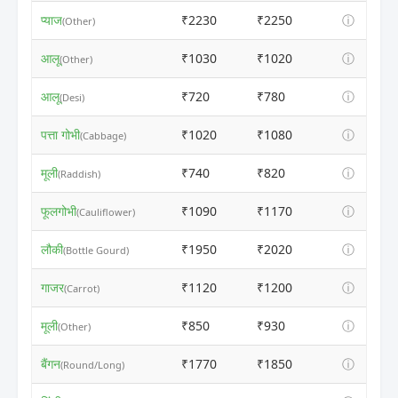
प्याज
₹2230
₹2250
ⓘ
(Other)
आलू
₹1030
₹1020
ⓘ
(Other)
आलू
₹720
₹780
ⓘ
(Desi)
पत्ता गोभी
₹1020
₹1080
ⓘ
(Cabbage)
मूली
₹740
₹820
ⓘ
(Raddish)
फूलगोभी
₹1090
₹1170
ⓘ
(Cauliflower)
लौकी
₹1950
₹2020
ⓘ
(Bottle Gourd)
गाजर
₹1120
₹1200
ⓘ
(Carrot)
मूली
₹850
₹930
ⓘ
(Other)
बैंगन
₹1770
₹1850
ⓘ
(Round/Long)