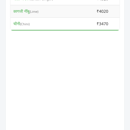
कागजी नींबू
₹4020
₹410
(Lime)
चीनी
₹3470
₹350
(Chini)