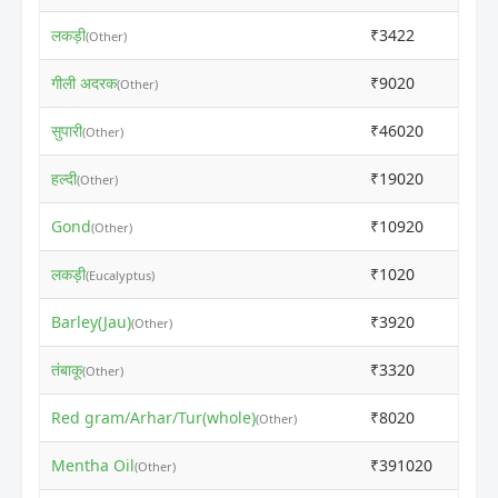
लकड़ी
₹3422
₹340
(Other)
गीली अदरक
₹9020
₹100
(Other)
सुपारी
₹46020
₹460
(Other)
हल्दी
₹19020
₹190
(Other)
Gond
₹10920
₹109
(Other)
लकड़ी
₹1020
₹100
(Eucalyptus)
Barley(Jau)
₹3920
₹390
(Other)
तंबाकू
₹3320
₹330
(Other)
Red gram/Arhar/Tur(whole)
₹8020
₹800
(Other)
Mentha Oil
₹391020
₹391
(Other)