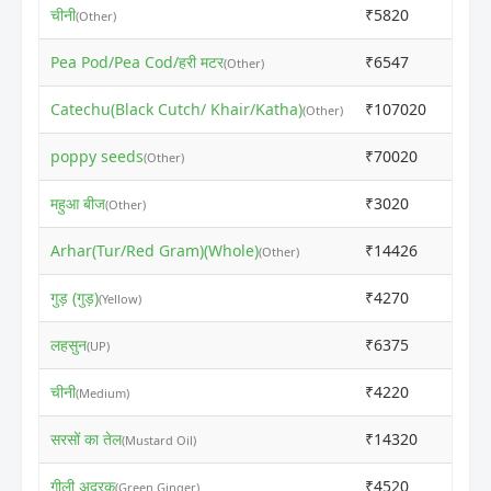
चीनी
₹5820
₹580
(Other)
Pea Pod/Pea Cod/हरी मटर
₹6547
₹652
(Other)
Catechu(Black Cutch/ Khair/Katha)
₹107020
₹107
(Other)
poppy seeds
₹70020
₹700
(Other)
महुआ बीज
₹3020
₹300
(Other)
Arhar(Tur/Red Gram)(Whole)
₹14426
₹144
(Other)
गुड़ (गुड़)
₹4270
₹435
(Yellow)
लहसुन
₹6375
₹650
(UP)
चीनी
₹4220
₹432
(Medium)
सरसों का तेल
₹14320
₹145
(Mustard Oil)
गीली अदरक
₹4520
₹460
(Green Ginger)