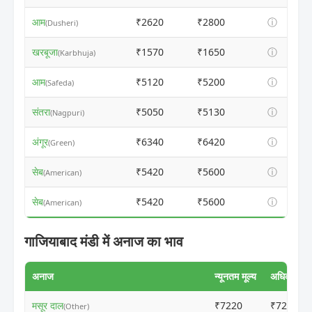
आम
₹2620
₹2800
ⓘ
(Dusheri)
खरबूजा
₹1570
₹1650
ⓘ
(Karbhuja)
आम
₹5120
₹5200
ⓘ
(Safeda)
संतरा
₹5050
₹5130
ⓘ
(Nagpuri)
अंगूर
₹6340
₹6420
ⓘ
(Green)
सेब
₹5420
₹5600
ⓘ
(American)
सेब
₹5420
₹5600
ⓘ
(American)
गाजियाबाद मंडी में अनाज का भाव
अनाज
न्यूनतम मूल्य
अधिकतम मूल
मसूर दाल
₹7220
₹7200
(Other)