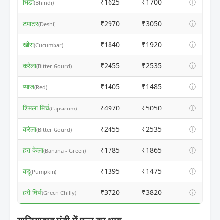
भिंडी
₹1625
₹1700
ⓘ
(Bhindi)
टमाटर
₹2970
₹3050
ⓘ
(Deshi)
खीरा
₹1840
₹1920
ⓘ
(Cucumbar)
करेला
₹2455
₹2535
ⓘ
(Bitter Gourd)
प्याज
₹1405
₹1485
ⓘ
(Red)
शिमला मिर्च
₹4970
₹5050
ⓘ
(Capsicum)
करेला
₹2455
₹2535
ⓘ
(Bitter Gourd)
हरा केला
₹1785
₹1865
ⓘ
(Banana - Green)
कद्दू
₹1395
₹1475
ⓘ
(Pumpkin)
हरी मिर्च
₹3720
₹3820
ⓘ
(Green Chilly)