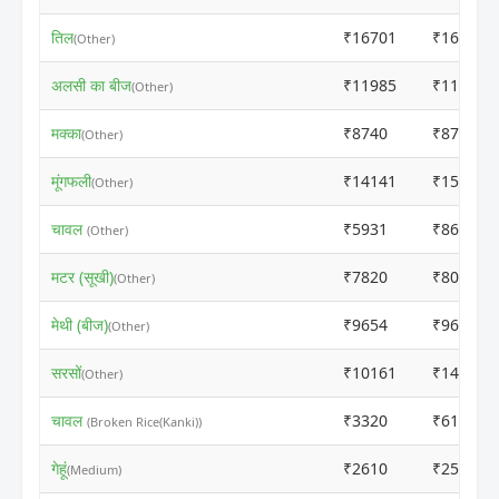
तिल
₹16701
₹16681
(Other)
अलसी का बीज
₹11985
₹11965
(Other)
मक्का
₹8740
₹8720
(Other)
मूंगफली
₹14141
₹15714
(Other)
चावल
₹5931
₹8649
(Other)
मटर (सूखी)
₹7820
₹8091
(Other)
मेथी (बीज)
₹9654
₹9634
(Other)
सरसों
₹10161
₹14762
(Other)
चावल
₹3320
₹6146
(Broken Rice(Kanki))
गेहूं
₹2610
₹2590
(Medium)