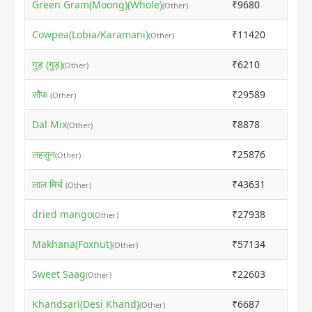
Green Gram(Moong)(Whole)
₹9680
₹129
(Other)
Cowpea(Lobia/Karamani)
₹11420
₹130
(Other)
गुड़ (गुड़)
₹6210
₹863
(Other)
सौंफ
₹29589
₹346
(Other)
Dal Mix
₹8878
₹156
(Other)
लहसुन
₹25876
₹258
(Other)
लाल मिर्च
₹43631
₹436
(Other)
dried mango
₹27938
₹279
(Other)
Makhana(Foxnut)
₹57134
₹148
(Other)
Sweet Saag
₹22603
₹428
(Other)
Khandsari(Desi Khand)
₹6687
₹923
(Other)