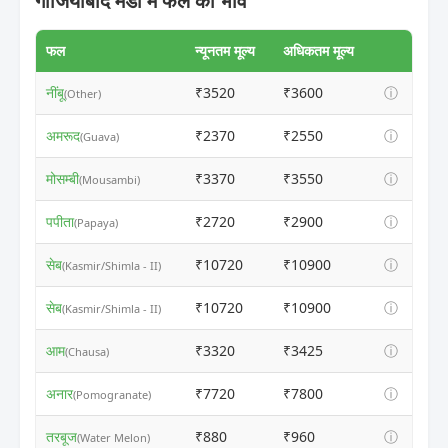
गाजियाबाद मंडी में फल का भाव
फल
न्यूनतम मूल्य
अधिकतम मूल्य
नींबू
₹3520
₹3600
ⓘ
(Other)
अमरूद
₹2370
₹2550
ⓘ
(Guava)
मोसम्बी
₹3370
₹3550
ⓘ
(Mousambi)
पपीता
₹2720
₹2900
ⓘ
(Papaya)
सेब
₹10720
₹10900
ⓘ
(Kasmir/Shimla - II)
सेब
₹10720
₹10900
ⓘ
(Kasmir/Shimla - II)
आम
₹3320
₹3425
ⓘ
(Chausa)
अनार
₹7720
₹7800
ⓘ
(Pomogranate)
तरबूज
₹880
₹960
ⓘ
(Water Melon)