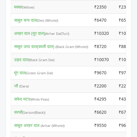
मक्का
₹2350
₹2370
(Yellow)
साबुत चना दाल
₹6470
₹6550
(Desi (Whole))
अरहर दाल (तूर दाल)
₹10320
₹10400
(Arhar Dal(Tur))
साबुत उरद दाल(काली दाल)
₹8720
₹8800
(Black Gram (Whole))
उड़द दाल
₹10070
₹10150
(Black Gram Dal)
मूंग दाल
₹9670
₹9750
(Green Gram Dal)
जौ
₹2200
₹2220
(Dara)
सफेद मटर
₹4295
₹4375
(White Peas)
सरसों
₹6620
₹6755
(Sarson(Black))
साबुत अरहर दाल
₹9550
₹9630
(Arhar (Whole))