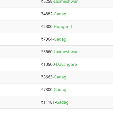
₹5258-
Laxmeshwar
₹4882-
Gadag
₹2300-
Hungund
₹7964-
Gadag
₹3660-
Laxmeshwar
₹10500-
Davangere
₹8663-
Gadag
₹7300-
Gadag
₹11181-
Gadag