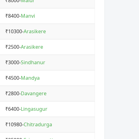
₹8000-
Malur
₹8400-
Manvi
₹10300-
Arasikere
₹2500-
Arasikere
₹3000-
Sindhanur
₹4500-
Mandya
₹2800-
Davangere
₹6400-
Lingasugur
₹10980-
Chitradurga