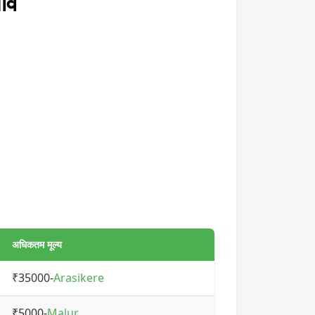
ाव
अधिकतम मूल्य
₹35000-
Arasikere
₹5000-
Malur