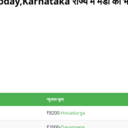
oday,Karnataka राज्य में मंडी का भ
न्यूनतम मूल्य
₹8200-
Hosadurga
₹2000-
Davangere