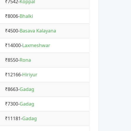
₹7542-
Koppal
₹8006-
Bhalki
₹4500-
Basava Kalayana
₹14000-
Laxmeshwar
₹8550-
Rona
₹12166-
Hiriyur
₹8663-
Gadag
₹7300-
Gadag
₹11181-
Gadag