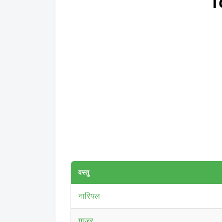
T
वस्तु
नारियल
गाजर