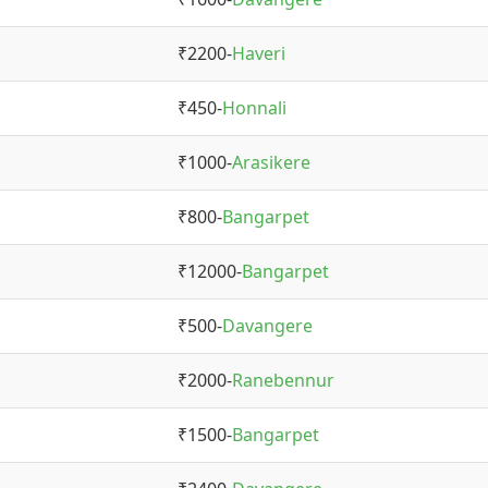
₹2200-
Haveri
₹450-
Honnali
₹1000-
Arasikere
₹800-
Bangarpet
₹12000-
Bangarpet
₹500-
Davangere
₹2000-
Ranebennur
₹1500-
Bangarpet