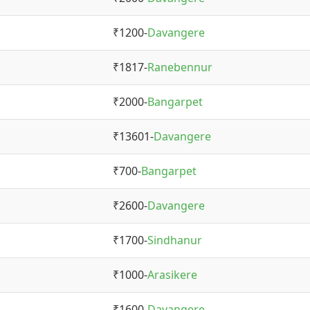
₹1200-
Davangere
₹1817-
Ranebennur
₹2000-
Bangarpet
₹13601-
Davangere
₹700-
Bangarpet
₹2600-
Davangere
₹1700-
Sindhanur
₹1000-
Arasikere
₹1600-
Davangere