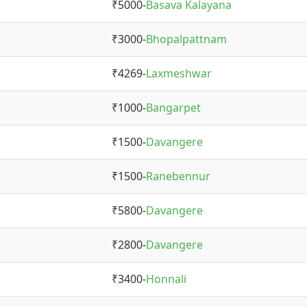
₹5000-
Basava Kalayana
₹3000-
Bhopalpattnam
₹4269-
Laxmeshwar
₹1000-
Bangarpet
₹1500-
Davangere
₹1500-
Ranebennur
₹5800-
Davangere
₹2800-
Davangere
₹3400-
Honnali