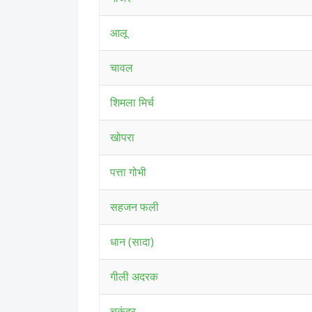
आलू
चावल
शिमला मिर्च
खोपरा
पत्ता गोभी
सहजन फली
धान (सादा)
गीली अदरक
चुकंदर