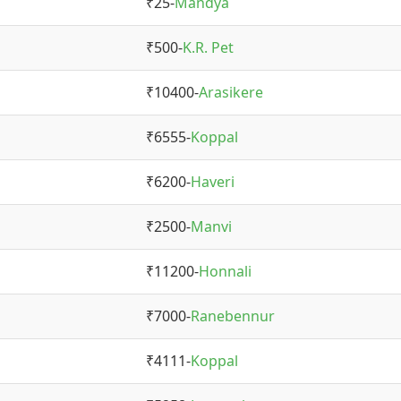
₹25-
Mandya
₹500-
K.R. Pet
₹10400-
Arasikere
₹6555-
Koppal
₹6200-
Haveri
₹2500-
Manvi
₹11200-
Honnali
₹7000-
Ranebennur
₹4111-
Koppal