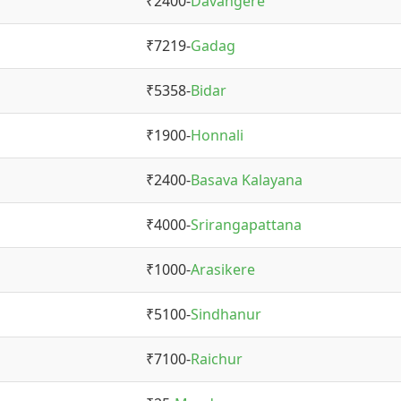
₹2400-
Davangere
₹7219-
Gadag
₹5358-
Bidar
₹1900-
Honnali
₹2400-
Basava Kalayana
₹4000-
Srirangapattana
₹1000-
Arasikere
₹5100-
Sindhanur
₹7100-
Raichur