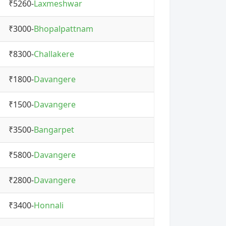
₹5260-
Laxmeshwar
₹3000-
Bhopalpattnam
₹8300-
Challakere
₹1800-
Davangere
₹1500-
Davangere
₹3500-
Bangarpet
₹5800-
Davangere
₹2800-
Davangere
₹3400-
Honnali