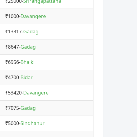
₹25000-
Srirangapattana
₹1000-
Davangere
₹13317-
Gadag
₹8647-
Gadag
₹6956-
Bhalki
₹4700-
Bidar
₹53420-
Davangere
₹7075-
Gadag
₹5000-
Sindhanur