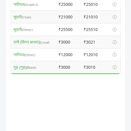
नारियल
₹25000
₹25010
ⓘ
(Grade-I)
सुपारी
₹21000
₹21010
ⓘ
(Chali)
सुपारी
₹25500
₹25510
ⓘ
(Other)
रागी (फिंगर बाजरा)
₹3000
₹3021
ⓘ
(Local)
नारियल
₹12000
₹12010
ⓘ
(Other)
गुड़ (गुड़)
₹3000
₹3010
ⓘ
(Black)