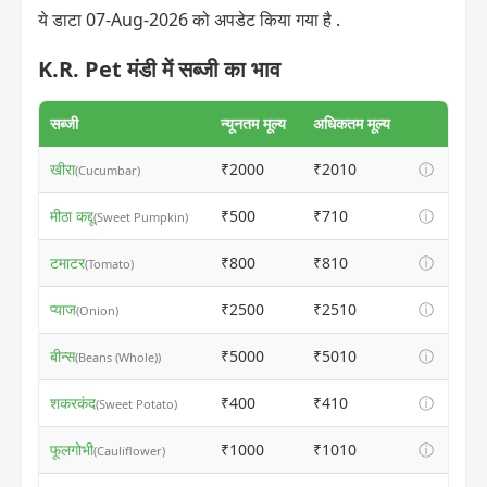
ये डाटा 07-Aug-2026 को अपडेट किया गया है .
K.R. Pet मंडी में सब्जी का भाव
सब्जी
न्यूनतम मूल्य
अधिकतम मूल्य
खीरा
₹2000
₹2010
ⓘ
(Cucumbar)
मीठा कद्दू
₹500
₹710
ⓘ
(Sweet Pumpkin)
टमाटर
₹800
₹810
ⓘ
(Tomato)
प्याज
₹2500
₹2510
ⓘ
(Onion)
बीन्स
₹5000
₹5010
ⓘ
(Beans (Whole))
शकरकंद
₹400
₹410
ⓘ
(Sweet Potato)
फूलगोभी
₹1000
₹1010
ⓘ
(Cauliflower)