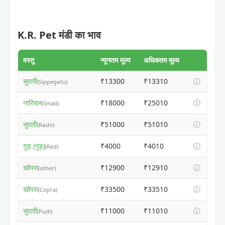
K.R. Pet मंडी का भाव
वस्तु
न्यूनतम मूल्य
अधिकतम मूल्य
सुपारी
₹13300
₹13310
ⓘ
(Sippegotu)
नारियल
₹18000
₹25010
ⓘ
(Small)
सुपारी
₹51000
₹51010
ⓘ
(Rashi)
गुड़ (गुड़)
₹4000
₹4010
ⓘ
(Red)
खोपरा
₹12900
₹12910
ⓘ
(other)
खोपरा
₹33500
₹33510
ⓘ
(Copra)
सुपारी
₹11000
₹11010
ⓘ
(Pudi)