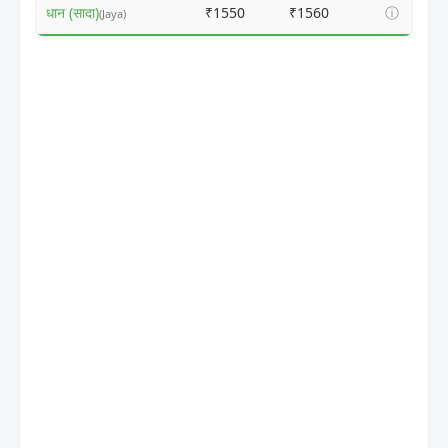
धान (सादा)
₹1550
₹1560
ⓘ
(Jaya)