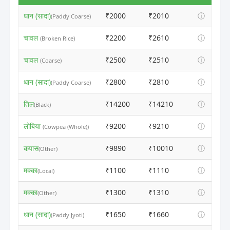
धान (सादा)
₹2000
₹2010
ⓘ
(Paddy Coarse)
चावल
₹2200
₹2610
ⓘ
(Broken Rice)
चावल
₹2500
₹2510
ⓘ
(Coarse)
धान (सादा)
₹2800
₹2810
ⓘ
(Paddy Coarse)
तिल
₹14200
₹14210
ⓘ
(Black)
लोबिया
₹9200
₹9210
ⓘ
(Cowpea (Whole))
कपास
₹9890
₹10010
ⓘ
(Other)
मक्का
₹1100
₹1110
ⓘ
(Local)
मक्का
₹1300
₹1310
ⓘ
(Other)
धान (सादा)
₹1650
₹1660
ⓘ
(Paddy Jyoti)