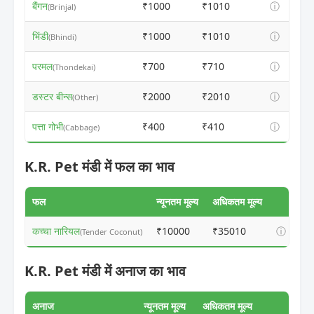
बैंगन
₹1000
₹1010
ⓘ
(Brinjal)
भिंडी
₹1000
₹1010
ⓘ
(Bhindi)
परमल
₹700
₹710
ⓘ
(Thondekai)
डस्टर बीन्स
₹2000
₹2010
ⓘ
(Other)
पत्ता गोभी
₹400
₹410
ⓘ
(Cabbage)
K.R. Pet मंडी में फल का भाव
फल
न्यूनतम मूल्य
अधिकतम मूल्य
कच्चा नारियल
₹10000
₹35010
ⓘ
(Tender Coconut)
K.R. Pet मंडी में अनाज का भाव
अनाज
न्यूनतम मूल्य
अधिकतम मूल्य