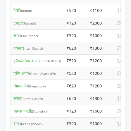
भिंडी
₹520
₹1100
ⓘ
(Bhindi)
टमाटर
₹720
₹2000
ⓘ
(Tomato)
खीरा
₹520
₹1000
ⓘ
(Cucumbar)
करेला
₹620
₹1300
ⓘ
(Bitter Gourd)
हरीफली(बंच बीन्स)
₹520
₹1200
ⓘ
(Bunch Beans)
ग्रीन अवारे
₹520
₹1200
ⓘ
(Green Avare (W))
शिमला मिर्च
₹620
₹1200
ⓘ
(Capsicum)
करेला
₹620
₹1300
ⓘ
(Bitter Gourd)
सहजन फली
₹720
₹1600
ⓘ
(Drumstick)
बीन्स
₹520
₹1000
ⓘ
(Beans (Whole))