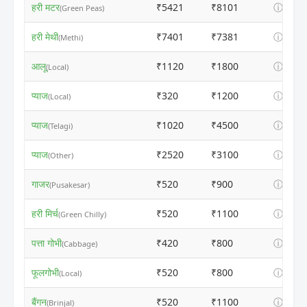
हरी मटर
₹5421
₹8101
ⓘ
(Green Peas)
हरी मेथी
₹7401
₹7381
ⓘ
(Methi)
आलू
₹1120
₹1800
ⓘ
(Local)
प्याज
₹320
₹1200
ⓘ
(Local)
प्याज
₹1020
₹4500
ⓘ
(Telagi)
प्याज
₹2520
₹3100
ⓘ
(Other)
गाजर
₹520
₹900
ⓘ
(Pusakesar)
हरी मिर्च
₹520
₹1100
ⓘ
(Green Chilly)
पत्ता गोभी
₹420
₹800
ⓘ
(Cabbage)
फूलगोभी
₹520
₹800
ⓘ
(Local)
बैंगन
₹520
₹1100
ⓘ
(Brinjal)