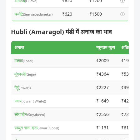
अमरूद
₹620
₹1200
ⓘ
(Guava)
चयोटे
₹620
₹1500
ⓘ
(Seemebadanekai)
Hubli (Amaragol) मंडी में अनाज का भाव
अनाज
न्यूनतम मूल्य
अधिकतम मूल
मक्का
₹2009
₹1989
(Local)
मूंगफली
₹4364
₹5309
(Gejje)
गेहूं
₹2227
₹3999
(Jawari)
ज्वार
₹1649
₹4216
(Jowar ( White))
सोयाबीन
₹2556
₹7210
(Soyabeen)
साबुत चना दाल
₹1131
₹6112
(Jawari/Local)