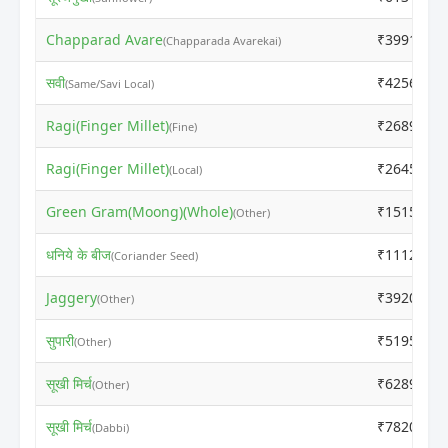
Chapparad Avare
₹3991
(Chapparada Avarekai)
सवी
₹4256
(Same/Savi Local)
Ragi(Finger Millet)
₹2689
(Fine)
Ragi(Finger Millet)
₹2645
(Local)
Green Gram(Moong)(Whole)
₹1515
(Other)
धनिये के बीज
₹11120
(Coriander Seed)
Jaggery
₹3920
(Other)
सुपारी
₹51957
(Other)
सूखी मिर्च
₹6289
(Other)
सूखी मिर्च
₹7820
(Dabbi)