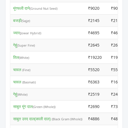
मूंगफली दाने
₹9020
₹9000
(Ground Nut Seed)
बजड़ी
₹2145
₹2125
(Sajje)
ज्वार
₹4695
₹4675
(Jowar Hybrid)
गेहूं
₹2645
₹2625
(Super Fine)
तिल
₹19220
₹19200
(White)
चावल
₹5520
₹5500
(Fine)
चावल
₹6363
₹16781
(Basmati)
गेहूं
₹2519
₹2499
(White)
साबुत मूंग दाल
₹2690
₹7340
(Green (Whole))
साबुत उरद दाल(काली दाल)
₹4886
₹4866
(Black Gram (Whole))