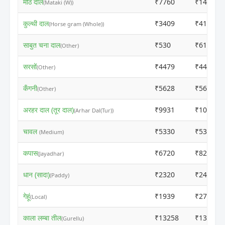
मोठ दाल
₹7760
₹14902
(Mataki (W))
कुल्थी दाल
₹3409
₹4103
(Horse gram (Whole))
साबुत चना दाल
₹530
₹6151
(Other)
सरसों
₹4479
₹4459
(Other)
कँगनी
₹5628
₹5608
(Other)
अरहर दाल (तूर दाल)
₹9931
₹10800
(Arhar Dal(Tur))
चावल
₹5330
₹5310
(Medium)
कपास
₹6720
₹8225
(Jayadhar)
धान (सादा)
₹2320
₹2400
(Paddy)
गेहूं
₹1939
₹2765
(Local)
काला लम्बा तील
₹13258
₹13238
(Gurellu)