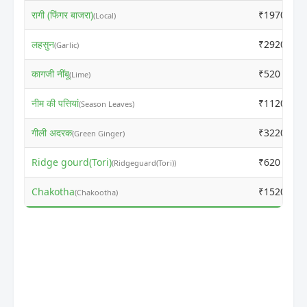
रागी (फिंगर बाजरा)
₹1970
(Local)
लहसुन
₹2920
(Garlic)
कागजी नींबू
₹520
(Lime)
नीम की पत्तियां
₹1120
(Season Leaves)
गीली अदरक
₹3220
(Green Ginger)
Ridge gourd(Tori)
₹620
(Ridgeguard(Tori))
Chakotha
₹1520
(Chakootha)