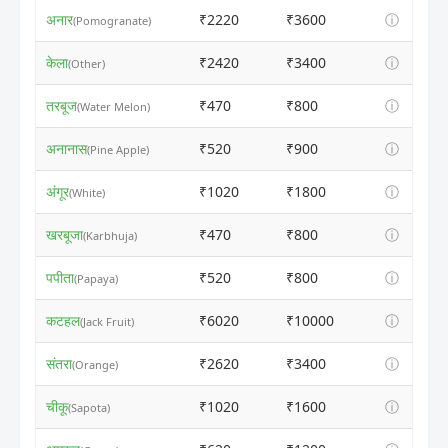
अनार
₹2220
₹3600
ⓘ
(Pomogranate)
केला
₹2420
₹3400
ⓘ
(Other)
तरबूज
₹470
₹800
ⓘ
(Water Melon)
अनानास
₹520
₹900
ⓘ
(Pine Apple)
अंगूर
₹1020
₹1800
ⓘ
(White)
खरबूजा
₹470
₹800
ⓘ
(Karbhuja)
पपीता
₹520
₹800
ⓘ
(Papaya)
कटहल
₹6020
₹10000
ⓘ
(Jack Fruit)
संतरा
₹2620
₹3400
ⓘ
(Orange)
चीकू
₹1020
₹1600
ⓘ
(Sapota)