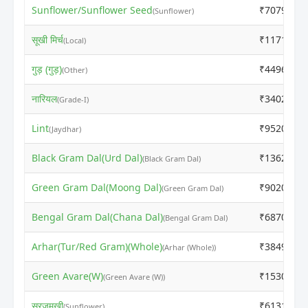
Sunflower/Sunflower Seed
₹7079
(Sunflower)
सूखी मिर्च
₹11719
(Local)
गुड़ (गुड़)
₹4496
(Other)
नारियल
₹34020
(Grade-I)
Lint
₹9520
(Jaydhar)
Black Gram Dal(Urd Dal)
₹13620
(Black Gram Dal)
Green Gram Dal(Moong Dal)
₹9020
(Green Gram Dal)
Bengal Gram Dal(Chana Dal)
₹6870
(Bengal Gram Dal)
Arhar(Tur/Red Gram)(Whole)
₹3849
(Arhar (Whole))
Green Avare(W)
₹1530
(Green Avare (W))
सूरजमुखी
₹6131
(Sunflower)