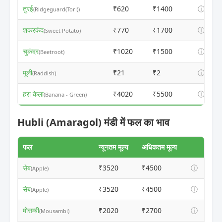
तुरई
₹620
₹1400
ⓘ
(Ridgeguard(Tori))
शकरकंद
₹770
₹1700
ⓘ
(Sweet Potato)
चुकंदर
₹1020
₹1500
ⓘ
(Beetroot)
मूली
₹21
₹2
ⓘ
(Raddish)
हरा केला
₹4020
₹5500
ⓘ
(Banana - Green)
Hubli (Amaragol) मंडी में फल का भाव
फल
न्यूनतम मूल्य
अधिकतम मूल्य
सेब
₹3520
₹4500
ⓘ
(Apple)
सेब
₹3520
₹4500
ⓘ
(Apple)
मोसम्बी
₹2020
₹2700
ⓘ
(Mousambi)