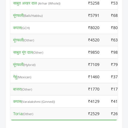
साबुत अरहर दाल
₹5258
₹5355
(Arhar (Whole))
मूंगफली
₹5791
₹6800
(Balli/Habbu)
कपास
₹8020
₹8000
(GCH)
मूंगफली
₹4520
₹6300
(Other)
साबुत मूंग दाल
₹9850
₹9830
(Other)
मूंगफली
₹7109
₹7919
(Hybrid)
गेहूं
₹1460
₹3759
(Mexican)
बाजरा
₹1770
₹1750
(Other)
कपास
₹4129
₹4109
(Varalakshmi (Ginned))
Toria
₹2529
₹2609
(Other)