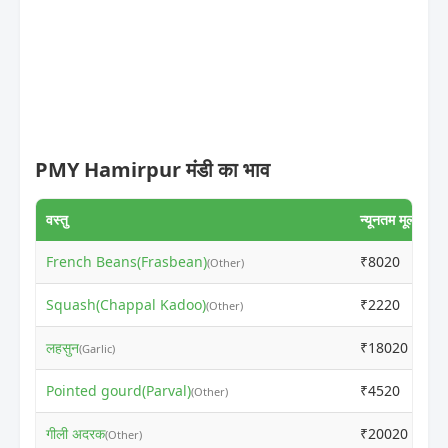
PMY Hamirpur मंडी का भाव
वस्तु
न्यूनतम मूल्य
अ
French Beans(Frasbean)
₹8020
₹
(Other)
Squash(Chappal Kadoo)
₹2220
₹
(Other)
लहसुन
₹18020
₹
(Garlic)
Pointed gourd(Parval)
₹4520
₹
(Other)
गीली अदरक
₹20020
₹
(Other)