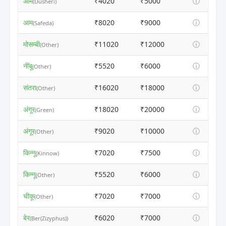
आम
₹4020
₹5000
ⓘ
(Dusheri)
आम
₹8020
₹9000
ⓘ
(Safeda)
मोसम्बी
₹11020
₹12000
ⓘ
(Other)
नींबू
₹5520
₹6000
ⓘ
(Other)
संतरा
₹16020
₹18000
ⓘ
(Other)
अंगूर
₹18020
₹20000
ⓘ
(Green)
अंगूर
₹9020
₹10000
ⓘ
(Other)
किन्नू
₹7020
₹7500
ⓘ
(Kinnow)
किन्नू
₹5520
₹6000
ⓘ
(Other)
चीकू
₹7020
₹7000
ⓘ
(Other)
बेर
₹6020
₹7000
ⓘ
(Ber(Zizyphus))