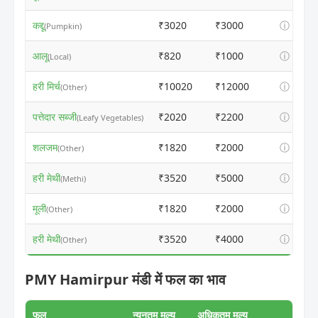
कद्दू
₹3020
₹3000
ⓘ
(Pumpkin)
आलू
₹820
₹1000
ⓘ
(Local)
हरी मिर्च
₹10020
₹12000
ⓘ
(Other)
पत्तेदार सब्जी
₹2020
₹2200
ⓘ
(Leafy Vegetables)
शलजम
₹1820
₹2000
ⓘ
(Other)
हरी मेथी
₹3520
₹5000
ⓘ
(Methi)
मूली
₹1820
₹2000
ⓘ
(Other)
हरी मेथी
₹3520
₹4000
ⓘ
(Other)
PMY Hamirpur मंडी में फल का भाव
फल
न्यूनतम मूल्य
अधिकतम मूल्य