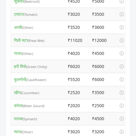
चुकंदर
₹4520
₹5000
ⓘ
(Beetroot)
टमाटर
₹3020
₹3500
ⓘ
(Tomato)
अरबी
₹3520
₹3600
ⓘ
(Other)
गिली मटर
₹11020
₹12000
ⓘ
(Peas Wet)
गाजर
₹4020
₹4500
ⓘ
(Other)
हरी मिर्च
₹6020
₹6000
ⓘ
(Green Chilly)
फूलगोभी
₹5520
₹6000
ⓘ
(Cauliflower)
खीरा
₹2520
₹3500
ⓘ
(Cucumbar)
करेला
₹2020
₹2500
ⓘ
(Bitter Gourd)
पालक
₹4020
₹4500
ⓘ
(Spinach)
प्याज
₹3020
₹3200
ⓘ
(Other)