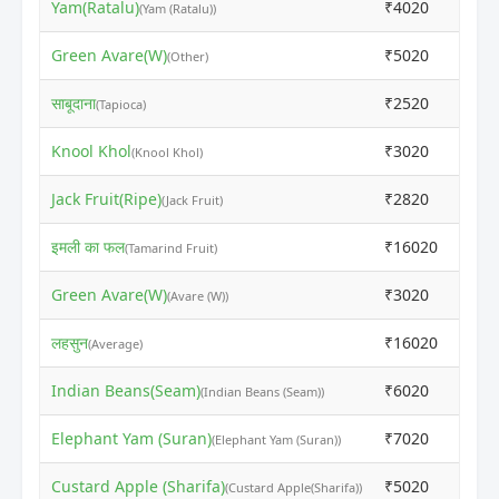
Yam(Ratalu)
₹4020
₹5
(Yam (Ratalu))
Green Avare(W)
₹5020
₹6
(Other)
साबूदाना
₹2520
₹3
(Tapioca)
Knool Khol
₹3020
₹3
(Knool Khol)
Jack Fruit(Ripe)
₹2820
₹3
(Jack Fruit)
इमली का फल
₹16020
₹2
(Tamarind Fruit)
Green Avare(W)
₹3020
₹3
(Avare (W))
लहसुन
₹16020
₹1
(Average)
Indian Beans(Seam)
₹6020
₹8
(Indian Beans (Seam))
Elephant Yam (Suran)
₹7020
₹8
(Elephant Yam (Suran))
Custard Apple (Sharifa)
₹5020
₹6
(Custard Apple(Sharifa))