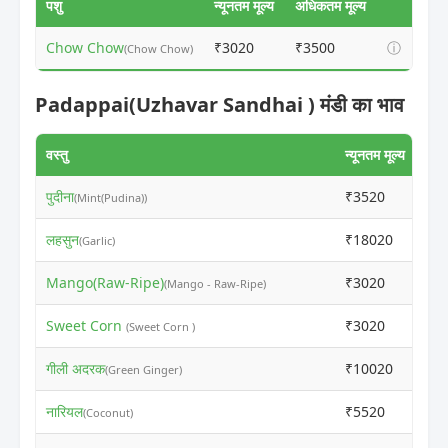
पशु
न्यूनतम मूल्य
अधिकतम मूल्य
Chow Chow
₹3020
₹3500
ⓘ
(Chow Chow)
Padappai(Uzhavar Sandhai ) मंडी का भाव
वस्तु
न्यूनतम मूल्य
अधि
पुदीना
₹3520
₹5
(Mint(Pudina))
लहसुन
₹18020
₹2
(Garlic)
Mango(Raw-Ripe)
₹3020
₹3
(Mango - Raw-Ripe)
Sweet Corn
₹3020
₹3
(Sweet Corn )
गीली अदरक
₹10020
₹1
(Green Ginger)
नारियल
₹5520
₹6
(Coconut)