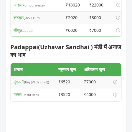
अनार
₹18020
₹22000
ⓘ
(Pomogranate)
कटहल
₹2020
₹3000
ⓘ
(Jack Fruit)
चीकू
₹6020
₹7000
ⓘ
(Sapota)
Padappai(Uzhavar Sandhai ) मंडी में अनाज
का भाव
अनाज
न्यूनतम मूल्य
अधिकतम मूल्य
मूंगफली
₹6520
₹7000
ⓘ
(Big (With Shell))
मक्का
₹3520
₹4000
ⓘ
(Deshi Red)