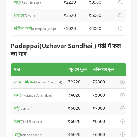
आलू
₹2220
₹3500
ⓘ
(Red Nanital)
टमाटर
₹3520
₹5000
ⓘ
(Deshi)
लोबिया फली
₹3020
₹4000
ⓘ
(Cowpea (Veg))
Padappai(Uzhavar Sandhai ) मंडी में फल
का भाव
फल
न्यूनतम मूल्य
अधिकतम मूल्य
कच्चा नारियल
₹2220
₹2800
ⓘ
(Tender Coconut)
अमरूद
₹4020
₹5000
ⓘ
(Guava Allahabad)
नींबू
₹6020
₹7000
ⓘ
(Lemon)
केला
₹6020
₹6500
ⓘ
(Red Banana)
अंगूर
₹5020
₹6000
ⓘ
(Annabesahai)