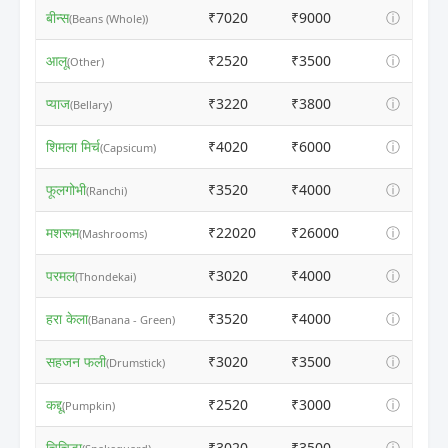
बीन्स
₹7020
₹9000
ⓘ
(Beans (Whole))
आलू
₹2520
₹3500
ⓘ
(Other)
प्याज
₹3220
₹3800
ⓘ
(Bellary)
शिमला मिर्च
₹4020
₹6000
ⓘ
(Capsicum)
फूलगोभी
₹3520
₹4000
ⓘ
(Ranchi)
मशरूम
₹22020
₹26000
ⓘ
(Mashrooms)
परमल
₹3020
₹4000
ⓘ
(Thondekai)
हरा केला
₹3520
₹4000
ⓘ
(Banana - Green)
सहजन फली
₹3020
₹3500
ⓘ
(Drumstick)
कद्दू
₹2520
₹3000
ⓘ
(Pumpkin)
चिचिड़ा
₹3020
₹3500
ⓘ