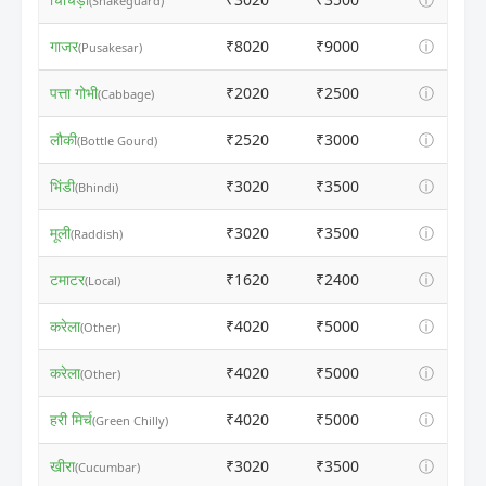
(Snakeguard)
गाजर
₹8020
₹9000
ⓘ
(Pusakesar)
पत्ता गोभी
₹2020
₹2500
ⓘ
(Cabbage)
लौकी
₹2520
₹3000
ⓘ
(Bottle Gourd)
भिंडी
₹3020
₹3500
ⓘ
(Bhindi)
मूली
₹3020
₹3500
ⓘ
(Raddish)
टमाटर
₹1620
₹2400
ⓘ
(Local)
करेला
₹4020
₹5000
ⓘ
(Other)
करेला
₹4020
₹5000
ⓘ
(Other)
हरी मिर्च
₹4020
₹5000
ⓘ
(Green Chilly)
खीरा
₹3020
₹3500
ⓘ
(Cucumbar)