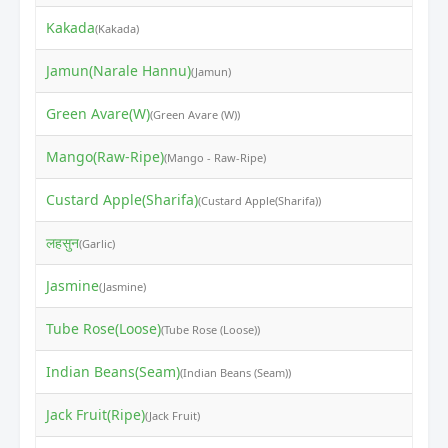
Kakada
₹
(Kakada)
Jamun(Narale Hannu)
₹
(Jamun)
Green Avare(W)
₹
(Green Avare (W))
Mango(Raw-Ripe)
₹
(Mango - Raw-Ripe)
Custard Apple(Sharifa)
₹
(Custard Apple(Sharifa))
लहसुन
₹
(Garlic)
Jasmine
₹
(Jasmine)
Tube Rose(Loose)
₹
(Tube Rose (Loose))
Indian Beans(Seam)
₹
(Indian Beans (Seam))
Jack Fruit(Ripe)
₹
(Jack Fruit)