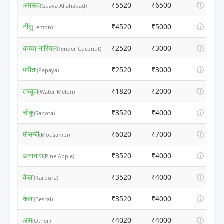
अमरूद
₹5520
₹6500
ⓘ
(Guava Allahabad)
नींबू
₹4520
₹5000
ⓘ
(Lemon)
कच्चा नारियल
₹2520
₹3000
ⓘ
(Tender Coconut)
पपीता
₹2520
₹3000
ⓘ
(Papaya)
तरबूज
₹1820
₹2000
ⓘ
(Water Melon)
चीकू
₹3520
₹4000
ⓘ
(Sapota)
मोसम्बी
₹6020
₹7000
ⓘ
(Mousambi)
अनानास
₹3520
₹4000
ⓘ
(Pine Apple)
केला
₹3520
₹4000
ⓘ
(Karpura)
केला
₹3520
₹4000
ⓘ
(Besrai)
आम
₹4020
₹4000
ⓘ
(Other)