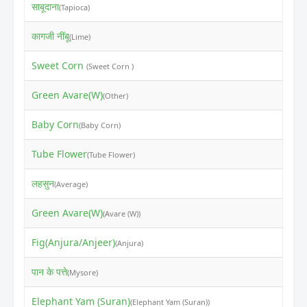
साबूदाना
₹
(Tapioca)
कागजी नींबू
₹
(Lime)
Sweet Corn
₹
(Sweet Corn )
Green Avare(W)
₹
(Other)
Baby Corn
₹
(Baby Corn)
Tube Flower
₹
(Tube Flower)
लहसुन
₹
(Average)
Green Avare(W)
₹
(Avare (W))
Fig(Anjura/Anjeer)
₹
(Anjura)
पान के पत्ते
₹
(Mysore)
Elephant Yam (Suran)
₹
(Elephant Yam (Suran))