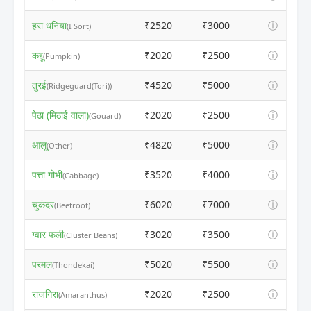
हरा धनिया
₹2520
₹3000
ⓘ
(I Sort)
कद्दू
₹2020
₹2500
ⓘ
(Pumpkin)
तुरई
₹4520
₹5000
ⓘ
(Ridgeguard(Tori))
पेठा (मिठाई वाला)
₹2020
₹2500
ⓘ
(Gouard)
आलू
₹4820
₹5000
ⓘ
(Other)
पत्ता गोभी
₹3520
₹4000
ⓘ
(Cabbage)
चुकंदर
₹6020
₹7000
ⓘ
(Beetroot)
ग्वार फली
₹3020
₹3500
ⓘ
(Cluster Beans)
परमल
₹5020
₹5500
ⓘ
(Thondekai)
राजगिरा
₹2020
₹2500
ⓘ
(Amaranthus)