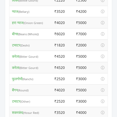
लौकी
₹2220
₹2500
ⓘ
(Bottle Gourd)
प्याज
₹3520
₹4200
ⓘ
(Bellary)
हरा प्याज
₹4020
₹5000
ⓘ
(Onion Green)
बीन्स
₹6020
₹7000
ⓘ
(Beans (Whole))
टमाटर
₹1820
₹2000
ⓘ
(Deshi)
करेला
₹4520
₹5000
ⓘ
(Bitter Gourd)
करेला
₹4520
₹5000
ⓘ
(Bitter Gourd)
फूलगोभी
₹2520
₹3000
ⓘ
(Ranchi)
बैंगन
₹4020
₹5000
ⓘ
(Round)
टमाटर
₹2520
₹3000
ⓘ
(Other)
शकरकंद
₹3520
₹4000
ⓘ
(Hosur Red)