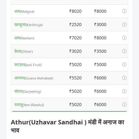
आम
₹8020
₹8000
ⓘ
(Malgoa)
खरबूजा
₹2520
₹3000
ⓘ
(Karbhuja)
आम
₹7020
₹8000
ⓘ
(Neelam)
केला
₹3020
₹3500
ⓘ
(Other)
कटहल
₹5020
₹5000
ⓘ
(Jack Fruit)
अमरूद
₹5520
₹6000
ⓘ
(Guava Alahabad)
संतरा
₹5020
₹6000
ⓘ
(Darjeeling)
रतालू
₹5020
₹6000
ⓘ
(Yam (Ratalu))
Athur(Uzhavar Sandhai ) मंडी में अनाज का
भाव