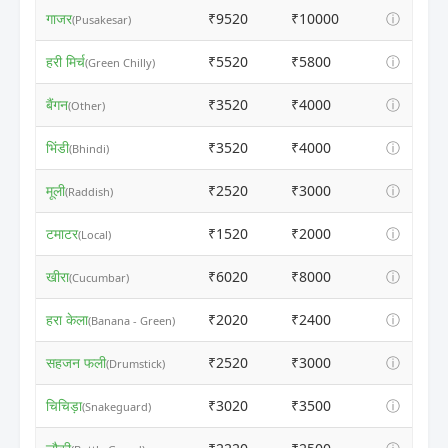
गाजर
₹9520
₹10000
ⓘ
(Pusakesar)
हरी मिर्च
₹5520
₹5800
ⓘ
(Green Chilly)
बैंगन
₹3520
₹4000
ⓘ
(Other)
भिंडी
₹3520
₹4000
ⓘ
(Bhindi)
मूली
₹2520
₹3000
ⓘ
(Raddish)
टमाटर
₹1520
₹2000
ⓘ
(Local)
खीरा
₹6020
₹8000
ⓘ
(Cucumbar)
हरा केला
₹2020
₹2400
ⓘ
(Banana - Green)
सहजन फली
₹2520
₹3000
ⓘ
(Drumstick)
चिचिड़ा
₹3020
₹3500
ⓘ
(Snakeguard)