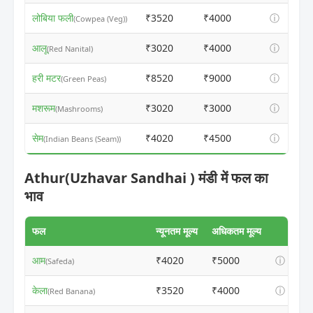
लोबिया फली
₹3520
₹4000
ⓘ
(Cowpea (Veg))
आलू
₹3020
₹4000
ⓘ
(Red Nanital)
हरी मटर
₹8520
₹9000
ⓘ
(Green Peas)
मशरूम
₹3020
₹3000
ⓘ
(Mashrooms)
सेम
₹4020
₹4500
ⓘ
(Indian Beans (Seam))
Athur(Uzhavar Sandhai ) मंडी में फल का
भाव
फल
न्यूनतम मूल्य
अधिकतम मूल्य
आम
₹4020
₹5000
ⓘ
(Safeda)
केला
₹3520
₹4000
ⓘ
(Red Banana)