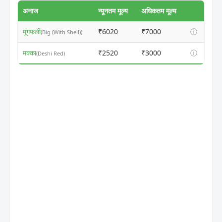
अनाज
न्यूनतम मूल्य
अधिकतम मूल्य
मूंगफली
₹6020
₹7000
ⓘ
(Big (With Shell))
मक्का
₹2520
₹3000
ⓘ
(Deshi Red)