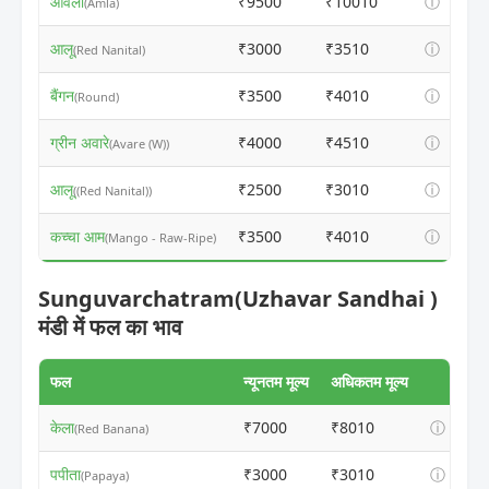
आँवला
₹9500
₹10010
ⓘ
(Amla)
आलू
₹3000
₹3510
ⓘ
(Red Nanital)
बैंगन
₹3500
₹4010
ⓘ
(Round)
ग्रीन अवारे
₹4000
₹4510
ⓘ
(Avare (W))
आलू
₹2500
₹3010
ⓘ
((Red Nanital))
कच्चा आम
₹3500
₹4010
ⓘ
(Mango - Raw-Ripe)
Sunguvarchatram(Uzhavar Sandhai )
मंडी में फल का भाव
फल
न्यूनतम मूल्य
अधिकतम मूल्य
केला
₹7000
₹8010
ⓘ
(Red Banana)
पपीता
₹3000
₹3010
ⓘ
(Papaya)