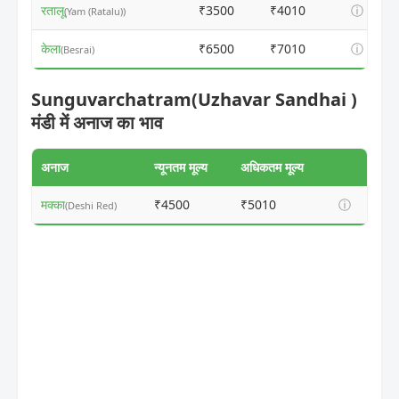
रतालू
₹3500
₹4010
ⓘ
(Yam (Ratalu))
केला
₹6500
₹7010
ⓘ
(Besrai)
Sunguvarchatram(Uzhavar Sandhai )
मंडी में अनाज का भाव
अनाज
न्यूनतम मूल्य
अधिकतम मूल्य
मक्का
₹4500
₹5010
ⓘ
(Deshi Red)