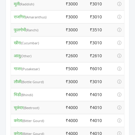
मूली
₹3000
₹3010
ⓘ
(Raddish)
राजगिरा
₹3000
₹3010
ⓘ
(Amaranthus)
फूलगोभी
₹3000
₹3510
ⓘ
(Ranchi)
खीरा
₹3000
₹3010
ⓘ
(Cucumbar)
आलू
₹2600
₹2610
ⓘ
(Other)
गाजर
₹5000
₹6010
ⓘ
(Pusakesar)
लौकी
₹3000
₹3010
ⓘ
(Bottle Gourd)
भिंडी
₹4000
₹4010
ⓘ
(Bhindi)
चुकंदर
₹4000
₹4010
ⓘ
(Beetroot)
करेला
₹4000
₹4010
ⓘ
(Bitter Gourd)
करेला
₹4000
₹4010
ⓘ
(Bitter Gourd)