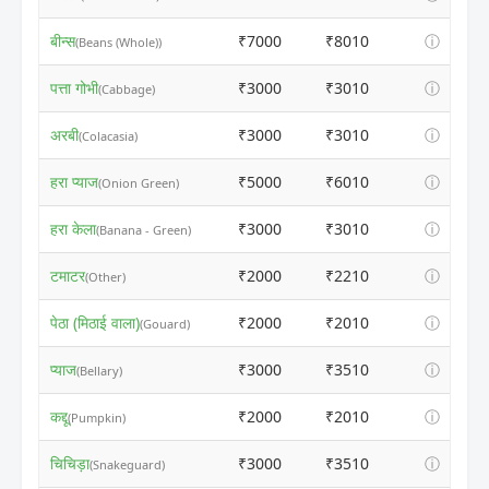
बीन्स
₹7000
₹8010
ⓘ
(Beans (Whole))
पत्ता गोभी
₹3000
₹3010
ⓘ
(Cabbage)
अरबी
₹3000
₹3010
ⓘ
(Colacasia)
हरा प्याज
₹5000
₹6010
ⓘ
(Onion Green)
हरा केला
₹3000
₹3010
ⓘ
(Banana - Green)
टमाटर
₹2000
₹2210
ⓘ
(Other)
पेठा (मिठाई वाला)
₹2000
₹2010
ⓘ
(Gouard)
प्याज
₹3000
₹3510
ⓘ
(Bellary)
कद्दू
₹2000
₹2010
ⓘ
(Pumpkin)
चिचिड़ा
₹3000
₹3510
ⓘ
(Snakeguard)