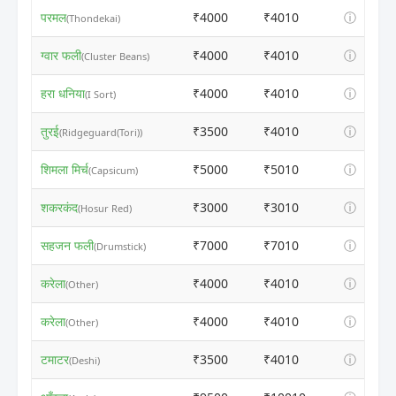
परमल
₹4000
₹4010
ⓘ
(Thondekai)
ग्वार फली
₹4000
₹4010
ⓘ
(Cluster Beans)
हरा धनिया
₹4000
₹4010
ⓘ
(I Sort)
तुरई
₹3500
₹4010
ⓘ
(Ridgeguard(Tori))
शिमला मिर्च
₹5000
₹5010
ⓘ
(Capsicum)
शकरकंद
₹3000
₹3010
ⓘ
(Hosur Red)
सहजन फली
₹7000
₹7010
ⓘ
(Drumstick)
करेला
₹4000
₹4010
ⓘ
(Other)
करेला
₹4000
₹4010
ⓘ
(Other)
टमाटर
₹3500
₹4010
ⓘ
(Deshi)