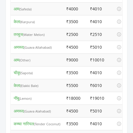
आम
₹4000
₹4010
ⓘ
(Safeda)
केला
₹3500
₹4010
ⓘ
(Karpura)
तरबूज
₹2500
₹2510
ⓘ
(Water Melon)
अमरूद
₹4500
₹5010
ⓘ
(Guava Allahabad)
आम
₹9000
₹10010
ⓘ
(Other)
चीकू
₹3500
₹4010
ⓘ
(Sapota)
केला
₹5500
₹6010
ⓘ
(Elakki Bale)
नींबू
₹18000
₹19010
ⓘ
(Lemon)
अमरूद
₹4500
₹5010
ⓘ
(Guava Alahabad)
कच्चा नारियल
₹3500
₹4010
ⓘ
(Tender Coconut)