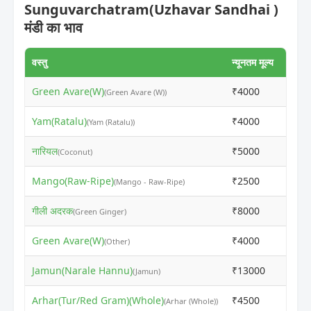
Sunguvarchatram(Uzhavar Sandhai )
मंडी का भाव
वस्तु
न्यूनतम मूल्य
अधिकत
Green Avare(W)
₹4000
₹501
(Green Avare (W))
Yam(Ratalu)
₹4000
₹401
(Yam (Ratalu))
नारियल
₹5000
₹601
(Coconut)
Mango(Raw-Ripe)
₹2500
₹251
(Mango - Raw-Ripe)
गीली अदरक
₹8000
₹801
(Green Ginger)
Green Avare(W)
₹4000
₹451
(Other)
Jamun(Narale Hannu)
₹13000
₹140
(Jamun)
Arhar(Tur/Red Gram)(Whole)
₹4500
₹501
(Arhar (Whole))