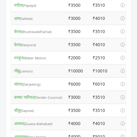
पपीता
₹3500
₹3510
ⓘ
(Papaya)
आम
₹3000
₹4010
ⓘ
(Safeda)
केला
₹3500
₹3510
ⓘ
(Bhushavali(Pacha))
केला
₹3500
₹4010
ⓘ
(Karpura)
तरबूज
₹2000
₹2510
ⓘ
(Water Melon)
नींबू
₹10000
₹10010
ⓘ
(Lemon)
संतरा
₹6000
₹6010
ⓘ
(Darjeeling)
कच्चा नारियल
₹3000
₹3510
ⓘ
(Tender Coconut)
चीकू
₹3500
₹3510
ⓘ
(Sapota)
अमरूद
₹4000
₹4010
ⓘ
(Guava Alahabad)
अनानास
₹4000
₹5010
ⓘ
(Pine Apple)