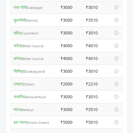
पत्ता गोभी
₹3000
₹3010
ⓘ
(Cabbage)
फूलगोभी
₹3000
₹3510
ⓘ
(Ranchi)
खीरा
₹3000
₹3010
ⓘ
(Cucumbar)
करेला
₹4000
₹4010
ⓘ
(Bitter Gourd)
करेला
₹4000
₹4010
ⓘ
(Bitter Gourd)
चिचिड़ा
₹3000
₹3010
ⓘ
(Snakeguard)
टमाटर
₹2000
₹2210
ⓘ
(Other)
राजगिरा
₹3000
₹3010
ⓘ
(Amaranthus)
प्याज
₹3000
₹3510
ⓘ
(Bellary)
हरा प्याज
₹5000
₹5010
ⓘ
(Onion Green)