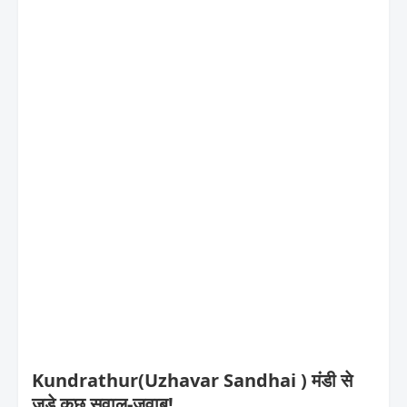
Kundrathur(Uzhavar Sandhai ) मंडी से
जुड़े कुछ सवाल-जवाब!