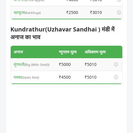
खरबूजा
₹2500
₹3010
ⓘ
(Karbhuja)
Kundrathur(Uzhavar Sandhai ) मंडी में
अनाज का भाव
अनाज
न्यूनतम मूल्य
अधिकतम मूल्य
मूंगफली
₹5000
₹5010
ⓘ
(Big (With Shell))
मक्का
₹4500
₹5010
ⓘ
(Deshi Red)