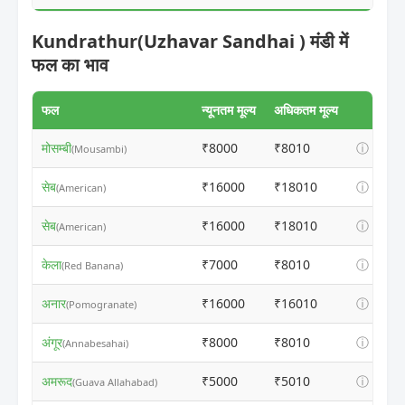
Kundrathur(Uzhavar Sandhai ) मंडी में
फल का भाव
फल
न्यूनतम मूल्य
अधिकतम मूल्य
मोसम्बी
₹8000
₹8010
ⓘ
(Mousambi)
सेब
₹16000
₹18010
ⓘ
(American)
सेब
₹16000
₹18010
ⓘ
(American)
केला
₹7000
₹8010
ⓘ
(Red Banana)
अनार
₹16000
₹16010
ⓘ
(Pomogranate)
अंगूर
₹8000
₹8010
ⓘ
(Annabesahai)
अमरूद
₹5000
₹5010
ⓘ
(Guava Allahabad)