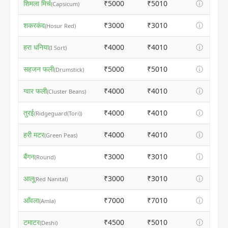
शिमला मिर्च
₹5000
₹5010
ⓘ
(Capsicum)
शकरकंद
₹3000
₹3010
ⓘ
(Hosur Red)
हरा धनिया
₹4000
₹4010
ⓘ
(I Sort)
सहजन फली
₹5000
₹5010
ⓘ
(Drumstick)
ग्वार फली
₹4000
₹4010
ⓘ
(Cluster Beans)
तुरई
₹4000
₹4010
ⓘ
(Ridgeguard(Tori))
हरी मटर
₹4000
₹4010
ⓘ
(Green Peas)
बैंगन
₹3000
₹3010
ⓘ
(Round)
आलू
₹3000
₹3010
ⓘ
(Red Nanital)
आँवला
₹7000
₹7010
ⓘ
(Amla)
टमाटर
₹4500
₹5010
ⓘ
(Deshi)