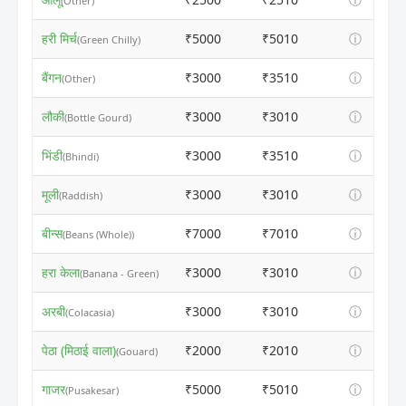
(Other)
हरी मिर्च
₹5000
₹5010
ⓘ
(Green Chilly)
बैंगन
₹3000
₹3510
ⓘ
(Other)
लौकी
₹3000
₹3010
ⓘ
(Bottle Gourd)
भिंडी
₹3000
₹3510
ⓘ
(Bhindi)
मूली
₹3000
₹3010
ⓘ
(Raddish)
बीन्स
₹7000
₹7010
ⓘ
(Beans (Whole))
हरा केला
₹3000
₹3010
ⓘ
(Banana - Green)
अरबी
₹3000
₹3010
ⓘ
(Colacasia)
पेठा (मिठाई वाला)
₹2000
₹2010
ⓘ
(Gouard)
गाजर
₹5000
₹5010
ⓘ
(Pusakesar)