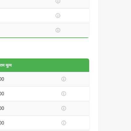
ⓘ
ⓘ
ⓘ
म मूल्य
00
ⓘ
00
ⓘ
00
ⓘ
00
ⓘ