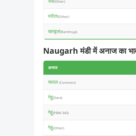
सेब
(Other)
पपीता
(Other)
खरबूजा
(Karbhuja)
Naugarh मंडी में अनाज का भा
अनाज
चावल
(Common)
गेहूं
(Dara)
गेहूं
(PBW-343)
गेहूं
(Other)