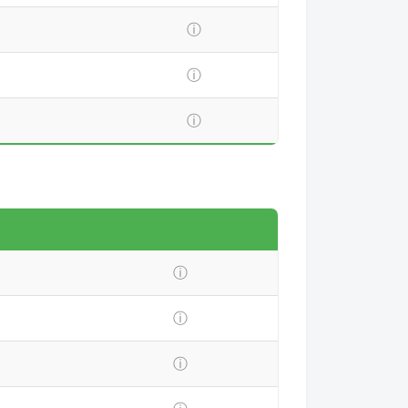
ⓘ
ⓘ
ⓘ
ⓘ
ⓘ
ⓘ