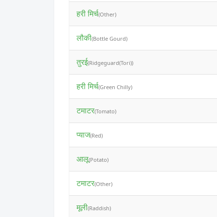
हरी मिर्च
(Other)
लौकी
(Bottle Gourd)
तुरई
(Ridgeguard(Tori))
हरी मिर्च
(Green Chilly)
टमाटर
(Tomato)
प्याज
(Red)
आलू
(Potato)
टमाटर
(Other)
मूली
(Raddish)