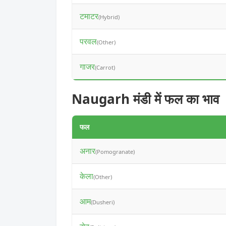
टमाटर
(Hybrid)
परवल
(Other)
गाजर
(Carrot)
Naugarh मंडी में फल का भाव
फल
अनार
(Pomogranate)
केला
(Other)
आम
(Dusheri)