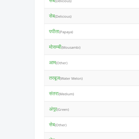
सेब
(Delicious)
सेब
(Delicious)
पपीता
(Papaya)
मोसम्बी
(Mousambi)
आम
(Other)
तरबूज
(Water Melon)
संतरा
(Medium)
अंगूर
(Green)
सेब
(Other)