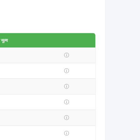
मूल्य
ⓘ
ⓘ
ⓘ
ⓘ
ⓘ
ⓘ