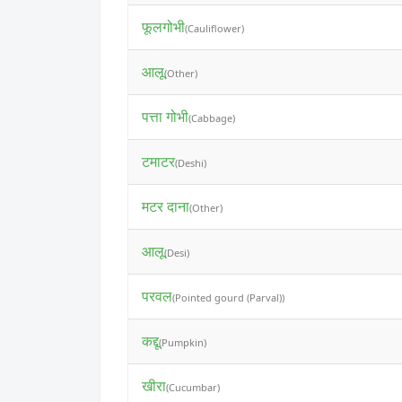
फूलगोभी
(Cauliflower)
आलू
(Other)
पत्ता गोभी
(Cabbage)
टमाटर
(Deshi)
मटर दाना
(Other)
आलू
(Desi)
परवल
(Pointed gourd (Parval))
कद्दू
(Pumpkin)
खीरा
(Cucumbar)