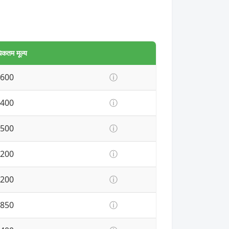
कतम मूल्य
600
ⓘ
400
ⓘ
500
ⓘ
200
ⓘ
200
ⓘ
850
ⓘ