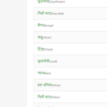
फूलगोभी
(Cauliflower)
गिली मटर
(Peas Wet)
बैंगन
(Brinjal)
कद्दू
(Other)
टिंडा
(Tinda)
फूलगोभी
(Local)
प्याज
(Red)
हरा धनिया
(Other)
गिली मटर
(Other)