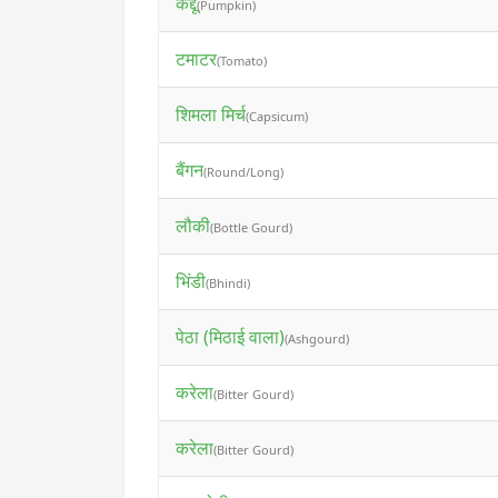
कद्दू
(Pumpkin)
टमाटर
(Tomato)
शिमला मिर्च
(Capsicum)
बैंगन
(Round/Long)
लौकी
(Bottle Gourd)
भिंडी
(Bhindi)
पेठा (मिठाई वाला)
(Ashgourd)
करेला
(Bitter Gourd)
करेला
(Bitter Gourd)