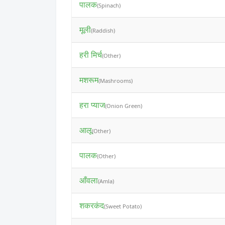
पालक
(Spinach)
मूली
(Raddish)
हरी मिर्च
(Other)
मशरूम
(Mashrooms)
हरा प्याज
(Onion Green)
आलू
(Other)
पालक
(Other)
आँवला
(Amla)
शकरकंद
(Sweet Potato)