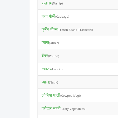
शलजम
(Turnip)
पत्ता गोभी
(Cabbage)
फ्रेंच बीन्स
(French Beans (Frasbean))
प्याज
(Other)
बैंगन
(Round)
टमाटर
(Hybrid)
प्याज
(Nasik)
लोबिया फली
(Cowpea (Veg))
पत्तेदार सब्जी
(Leafy Vegetables)