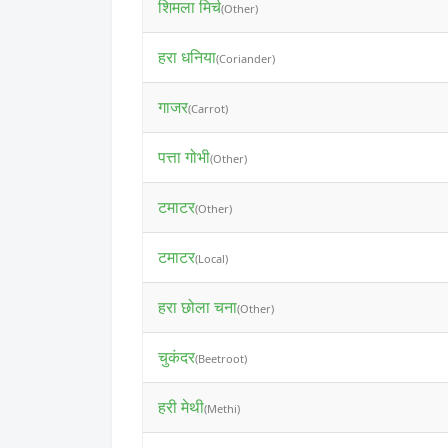
शिमला मिर्च
(Other)
हरा धनिया
(Coriander)
गाजर
(Carrot)
पत्ता गोभी
(Other)
टमाटर
(Other)
टमाटर
(Local)
हरा छोला चना
(Other)
चुकंदर
(Beetroot)
हरी मेथी
(Methi)