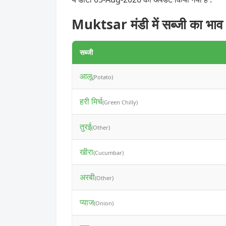
Muktsar मंडी में सब्जी का भाव
सब्जी
आलू
(Potato)
हरी मिर्च
(Green Chilly)
तुरई
(Other)
खीरा
(Cucumbar)
अरबी
(Other)
प्याज
(Onion)