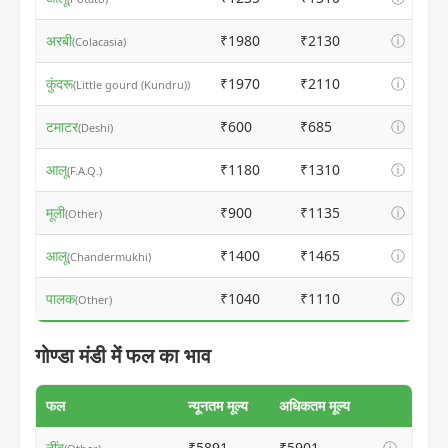
अरबी
₹1980
₹2130
ⓘ
(Colacasia)
कुंदरू
₹1970
₹2110
ⓘ
(Little gourd (Kundru))
टमाटर
₹600
₹685
ⓘ
(Deshi)
आलू
₹1180
₹1310
ⓘ
(F.A.Q.)
मूली
₹900
₹1135
ⓘ
(Other)
आलू
₹1400
₹1465
ⓘ
(Chandermukhi)
पालक
₹1040
₹1110
ⓘ
(Other)
गोण्डा मंडी में फल का भाव
फल
न्यूनतम मूल्य
अधिकतम मूल्य
नींबू
₹5891
₹5901
ⓘ