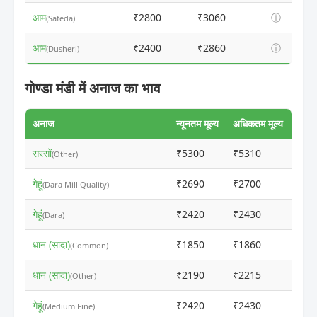
आम
₹2800
₹3060
ⓘ
(Safeda)
आम
₹2400
₹2860
ⓘ
(Dusheri)
गोण्डा मंडी में अनाज का भाव
अनाज
न्यूनतम मूल्य
अधिकतम मूल्य
सरसों
₹5300
₹5310
ⓘ
(Other)
गेहूं
₹2690
₹2700
ⓘ
(Dara Mill Quality)
गेहूं
₹2420
₹2430
ⓘ
(Dara)
धान (सादा)
₹1850
₹1860
ⓘ
(Common)
धान (सादा)
₹2190
₹2215
ⓘ
(Other)
गेहूं
₹2420
₹2430
ⓘ
(Medium Fine)