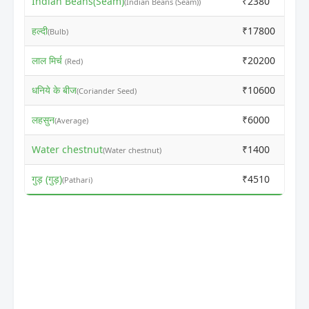
Indian Beans(Seam)
₹2380
₹2
(Indian Beans (Seam))
हल्दी
₹17800
₹1
(Bulb)
लाल मिर्च
₹20200
₹2
(Red)
धनिये के बीज
₹10600
₹1
(Coriander Seed)
लहसुन
₹6000
₹6
(Average)
Water chestnut
₹1400
₹1
(Water chestnut)
गुड़ (गुड़)
₹4510
₹4
(Pathari)