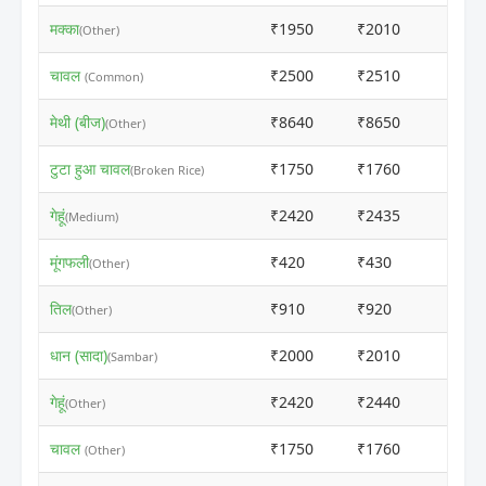
मक्का
₹1950
₹2010
ⓘ
(Other)
चावल
₹2500
₹2510
ⓘ
(Common)
मेथी (बीज)
₹8640
₹8650
ⓘ
(Other)
टुटा हुआ चावल
₹1750
₹1760
ⓘ
(Broken Rice)
गेहूं
₹2420
₹2435
ⓘ
(Medium)
मूंगफली
₹420
₹430
ⓘ
(Other)
तिल
₹910
₹920
ⓘ
(Other)
धान (सादा)
₹2000
₹2010
ⓘ
(Sambar)
गेहूं
₹2420
₹2440
ⓘ
(Other)
चावल
₹1750
₹1760
ⓘ
(Other)