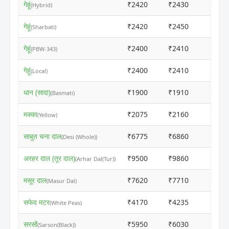
गेहूं
₹2420
₹2430
ⓘ
(Hybrid)
गेहूं
₹2420
₹2450
ⓘ
(Sharbati)
गेहूं
₹2400
₹2410
ⓘ
(PBW-343)
गेहूं
₹2400
₹2410
ⓘ
(Local)
धान (सादा)
₹1900
₹1910
ⓘ
(Basmati)
मक्का
₹2075
₹2160
ⓘ
(Yellow)
साबुत चना दाल
₹6775
₹6860
ⓘ
(Desi (Whole))
अरहर दाल (तूर दाल)
₹9500
₹9860
ⓘ
(Arhar Dal(Tur))
मसूर दाल
₹7620
₹7710
ⓘ
(Masur Dal)
सफेद मटर
₹4170
₹4235
ⓘ
(White Peas)
सरसों
₹5950
₹6030
ⓘ
(Sarson(Black))