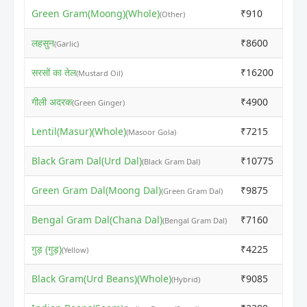
Green Gram(Moong)(Whole)
₹910
₹9
(Other)
लहसुन
₹8600
₹9
(Garlic)
सरसों का तेल
₹16200
₹1
(Mustard Oil)
गीली अदरक
₹4900
₹5
(Green Ginger)
Lentil(Masur)(Whole)
₹7215
₹7
(Masoor Gola)
Black Gram Dal(Urd Dal)
₹10775
₹1
(Black Gram Dal)
Green Gram Dal(Moong Dal)
₹9875
₹1
(Green Gram Dal)
Bengal Gram Dal(Chana Dal)
₹7160
₹7
(Bengal Gram Dal)
गुड़ (गुड़)
₹4225
₹4
(Yellow)
Black Gram(Urd Beans)(Whole)
₹9085
₹9
(Hybrid)