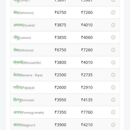
(Other)
सेब
₹6750
₹7260
ⓘ
(Delicious)
अमरूद
₹3875
₹4010
ⓘ
(Guava)
नींबू
₹3850
₹4060
ⓘ
(Lemon)
सेब
₹6750
₹7260
ⓘ
(Delicious)
मोसम्बी
₹3800
₹4010
ⓘ
(Mousambi)
केला
₹2500
₹2735
ⓘ
(Banana - Ripe)
पपीता
₹2600
₹2910
ⓘ
(Papaya)
किन्नू
₹3950
₹4135
ⓘ
(Kinnow)
अनार
₹7350
₹7760
ⓘ
(Pomogranate)
संतरा
₹3900
₹4210
ⓘ
(Nagpuri)