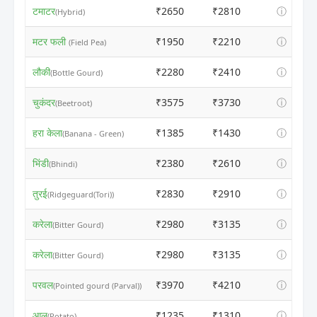
टमाटर
₹2650
₹2810
ⓘ
(Hybrid)
मटर फली
₹1950
₹2210
ⓘ
(Field Pea)
लौकी
₹2280
₹2410
ⓘ
(Bottle Gourd)
चुकंदर
₹3575
₹3730
ⓘ
(Beetroot)
हरा केला
₹1385
₹1430
ⓘ
(Banana - Green)
भिंडी
₹2380
₹2610
ⓘ
(Bhindi)
तुरई
₹2830
₹2910
ⓘ
(Ridgeguard(Tori))
करेला
₹2980
₹3135
ⓘ
(Bitter Gourd)
करेला
₹2980
₹3135
ⓘ
(Bitter Gourd)
परवल
₹3970
₹4210
ⓘ
(Pointed gourd (Parval))
आलू
₹1235
₹1310
ⓘ
(Potato)