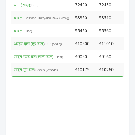
धान (सादा)
₹2420
₹2450
ⓘ
(Fine)
चावल
₹8350
₹8510
ⓘ
(Basmati Haryana Raw (New))
चावल
₹5450
₹5560
ⓘ
(Fine)
अरहर दाल (तूर दाल)
₹10500
₹11010
ⓘ
(U.P. (Split))
साबुत उरद दाल(काली दाल)
₹9050
₹9160
ⓘ
(Desi)
साबुत मूंग दाल
₹10175
₹10260
ⓘ
(Green (Whole))