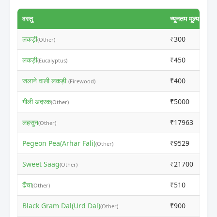
वस्तु
न्यूनतम मूल्य
अध
लकड़ी
₹300
₹3
(Other)
लकड़ी
₹450
₹4
(Eucalyptus)
जलाने वाली लकड़ी
₹400
₹4
(Firewood)
गीली अदरक
₹5000
₹5
(Other)
लहसुन
₹17963
₹1
(Other)
Pegeon Pea(Arhar Fali)
₹9529
₹9
(Other)
Sweet Saag
₹21700
₹2
(Other)
ढैंचा
₹510
₹1
(Other)
Black Gram Dal(Urd Dal)
₹900
₹9
(Other)