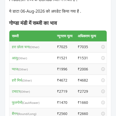
ये डाटा 06-Aug-2026 को अपडेट किया गया है .
गोण्डा मंडी में सब्जी का भाव
सब्जी
न्यूनतम मूल्य
अधिकतम मूल्य
हरा छोला चना
₹7025
₹7035
ⓘ
(Other)
आलू
₹1521
₹1531
ⓘ
(Other)
प्याज
₹1996
₹2006
ⓘ
(Other)
हरी मिर्च
₹4672
₹4682
ⓘ
(Other)
टमाटर
₹2719
₹2729
ⓘ
(Other)
फूलगोभी
₹1470
₹1660
ⓘ
(Cauliflower)
बैंगन
₹2560
₹2660
ⓘ
(Round/Long)