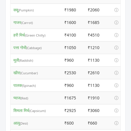
कद्दू
₹1980
₹2060
ⓘ
(Pumpkin)
गाजर
₹1600
₹1685
ⓘ
(Carrot)
हरी मिर्च
₹4100
₹4510
ⓘ
(Green Chilly)
पत्ता गोभी
₹1050
₹1210
ⓘ
(Cabbage)
मूली
₹960
₹1130
ⓘ
(Raddish)
खीरा
₹2530
₹2610
ⓘ
(Cucumbar)
पालक
₹960
₹1130
ⓘ
(Spinach)
प्याज
₹1675
₹1910
ⓘ
(Red)
शिमला मिर्च
₹2925
₹3060
ⓘ
(Capsicum)
आलू
₹600
₹660
ⓘ
(Desi)