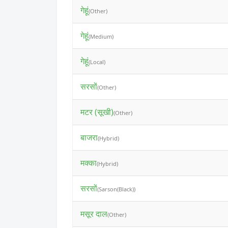
गेहूं
(Other)
गेहूं
(Medium)
गेहूं
(Local)
सरसों
(Other)
मटर (सूखी)
(Other)
बाजरा
(Hybrid)
मक्का
(Hybrid)
सरसों
(Sarson(Black))
मसूर दाल
(Other)