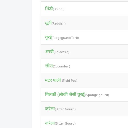
भिंडी
(Bhindi)
मूली
(Raddish)
तुरई
(Ridgeguard(Tori))
अरबी
(Colacasia)
खीरा
(Cucumbar)
मटर फली
(Field Pea)
गिलकी (लोकी जैसी तुरई)
(Sponge gourd)
करेला
(Bitter Gourd)
करेला
(Bitter Gourd)