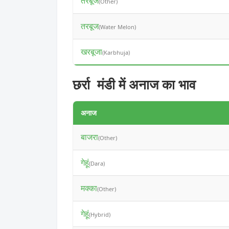
तरबूज
(Other)
तरबूज
(Water Melon)
खरबूजा
(Karbhuja)
छर्रा मंडी में अनाज का भाव
अनाज
बाजरा
(Other)
गेहूं
(Dara)
मक्का
(Other)
गेहूं
(Hybrid)