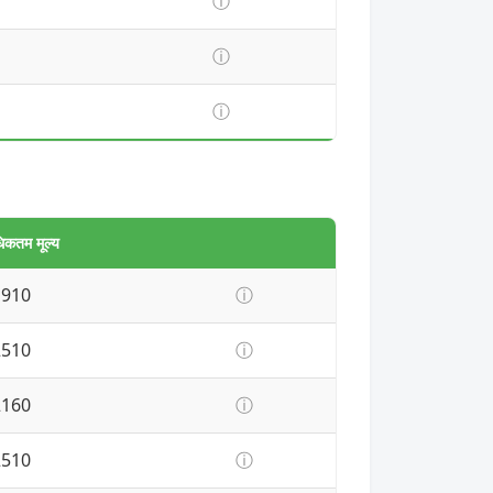
ⓘ
ⓘ
ⓘ
िकतम मूल्य
1910
ⓘ
2510
ⓘ
2160
ⓘ
2510
ⓘ