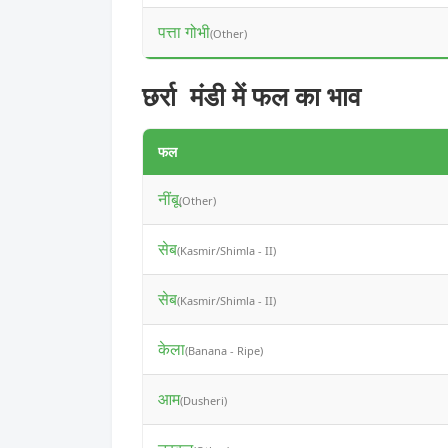
पत्ता गोभी
(Other)
छर्रा मंडी में फल का भाव
फल
नींबू
(Other)
सेब
(Kasmir/Shimla - II)
सेब
(Kasmir/Shimla - II)
केला
(Banana - Ripe)
आम
(Dusheri)