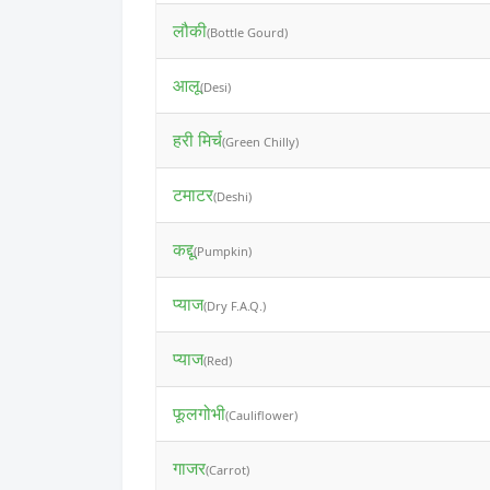
लौकी
(Bottle Gourd)
आलू
(Desi)
हरी मिर्च
(Green Chilly)
टमाटर
(Deshi)
कद्दू
(Pumpkin)
प्याज
(Dry F.A.Q.)
प्याज
(Red)
फूलगोभी
(Cauliflower)
गाजर
(Carrot)