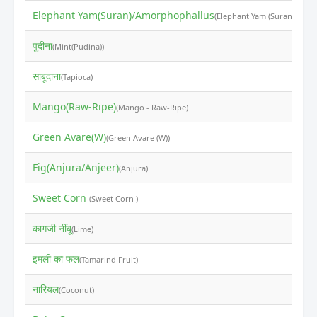
Elephant Yam(Suran)/Amorphophallus
₹
(Elephant Yam (Suran))
पुदीना
₹
(Mint(Pudina))
साबूदाना
₹
(Tapioca)
Mango(Raw-Ripe)
₹
(Mango - Raw-Ripe)
Green Avare(W)
₹
(Green Avare (W))
Fig(Anjura/Anjeer)
₹
(Anjura)
Sweet Corn
₹
(Sweet Corn )
कागजी नींबू
₹
(Lime)
इमली का फल
₹
(Tamarind Fruit)
नारियल
₹
(Coconut)