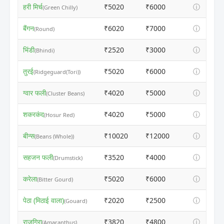
हरी मिर्च
₹5020
₹6000
ⓘ
(Green Chilly)
बैंगन
₹6020
₹7000
ⓘ
(Round)
भिंडी
₹2520
₹3000
ⓘ
(Bhindi)
तुरई
₹5020
₹6000
ⓘ
(Ridgeguard(Tori))
ग्वार फली
₹4020
₹5000
ⓘ
(Cluster Beans)
शकरकंद
₹4020
₹5000
ⓘ
(Hosur Red)
बीन्स
₹10020
₹12000
ⓘ
(Beans (Whole))
सहजन फली
₹3520
₹4000
ⓘ
(Drumstick)
करेला
₹5020
₹6000
ⓘ
(Bitter Gourd)
पेठा (मिठाई वाला)
₹2020
₹2500
ⓘ
(Gouard)
राजगिरा
₹3820
₹4800
ⓘ
(Amaranthus)