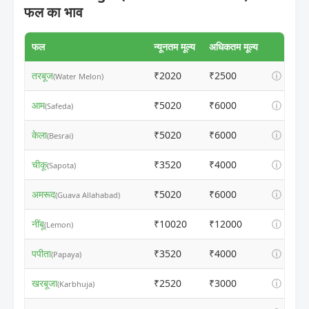
फल का भाव
फल
न्यूनतम मूल्य
अधिकतम मूल्य
तरबूज
₹2020
₹2500
ⓘ
(Water Melon)
आम
₹5020
₹6000
ⓘ
(Safeda)
केला
₹5020
₹6000
ⓘ
(Besrai)
चीकू
₹3520
₹4000
ⓘ
(Sapota)
अमरूद
₹5020
₹6000
ⓘ
(Guava Allahabad)
नींबू
₹10020
₹12000
ⓘ
(Lemon)
पपीता
₹3520
₹4000
ⓘ
(Papaya)
खरबूजा
₹2520
₹3000
ⓘ
(Karbhuja)