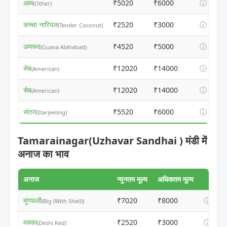
आम
₹5020
₹6000
ⓘ
(Other)
कच्चा नारियल
₹2520
₹3000
ⓘ
(Tender Coconut)
अमरूद
₹4520
₹5000
ⓘ
(Guava Alahabad)
सेब
₹12020
₹14000
ⓘ
(American)
सेब
₹12020
₹14000
ⓘ
(American)
संतरा
₹5520
₹6000
ⓘ
(Darjeeling)
Tamarainagar(Uzhavar Sandhai ) मंडी में
अनाज का भाव
अनाज
न्यूनतम मूल्य
अधिकतम मूल्य
मूंगफली
₹7020
₹8000
ⓘ
(Big (With Shell))
मक्का
₹2520
₹3000
ⓘ
(Deshi Red)