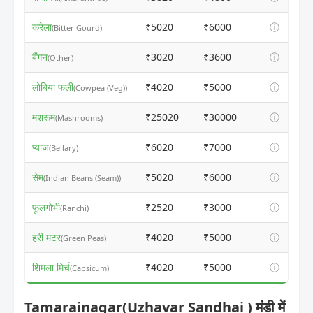
करेला
₹5020
₹6000
ⓘ
(Bitter Gourd)
बैंगन
₹3020
₹3600
ⓘ
(Other)
लोबिया फली
₹4020
₹5000
ⓘ
(Cowpea (Veg))
मशरूम
₹25020
₹30000
ⓘ
(Mashrooms)
प्याज
₹6020
₹7000
ⓘ
(Bellary)
सेम
₹5020
₹6000
ⓘ
(Indian Beans (Seam))
फूलगोभी
₹2520
₹3000
ⓘ
(Ranchi)
हरी मटर
₹4020
₹5000
ⓘ
(Green Peas)
शिमला मिर्च
₹4020
₹5000
ⓘ
(Capsicum)
Tamarainagar(Uzhavar Sandhai ) मंडी में