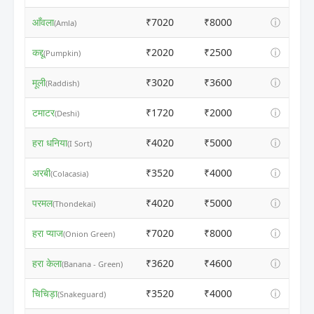
आँवला
₹7020
₹8000
ⓘ
(Amla)
कद्दू
₹2020
₹2500
ⓘ
(Pumpkin)
मूली
₹3020
₹3600
ⓘ
(Raddish)
टमाटर
₹1720
₹2000
ⓘ
(Deshi)
हरा धनिया
₹4020
₹5000
ⓘ
(I Sort)
अरबी
₹3520
₹4000
ⓘ
(Colacasia)
परमल
₹4020
₹5000
ⓘ
(Thondekai)
हरा प्याज
₹7020
₹8000
ⓘ
(Onion Green)
हरा केला
₹3620
₹4600
ⓘ
(Banana - Green)
चिचिड़ा
₹3520
₹4000
ⓘ
(Snakeguard)