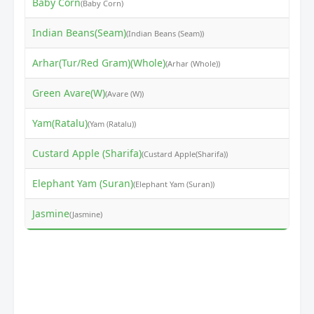
Baby Corn
₹
(Baby Corn)
Indian Beans(Seam)
₹
(Indian Beans (Seam))
Arhar(Tur/Red Gram)(Whole)
₹
(Arhar (Whole))
Green Avare(W)
₹
(Avare (W))
Yam(Ratalu)
₹
(Yam (Ratalu))
Custard Apple (Sharifa)
₹
(Custard Apple(Sharifa))
Elephant Yam (Suran)
₹
(Elephant Yam (Suran))
Jasmine
₹
(Jasmine)