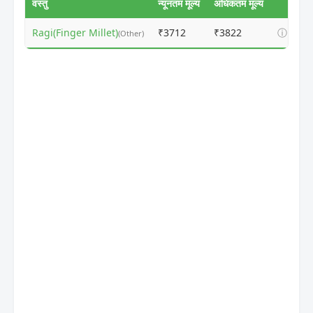
वस्तु
न्यूनतम मूल्य
अधिकतम मूल्य
Ragi(Finger Millet)
₹3712
₹3822
ⓘ
(Other)