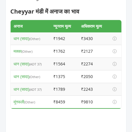
Cheyyar मंडी में अनाज का भाव
अनाज
न्यूनतम मूल्य
अधिकतम मूल्य
धान (सादा)
₹1942
₹3430
ⓘ
(Other)
मक्का
₹1762
₹2127
ⓘ
(Other)
धान (सादा)
₹1564
₹2274
ⓘ
(ADT 37)
धान (सादा)
₹1375
₹2050
ⓘ
(Other)
धान (सादा)
₹1789
₹2243
ⓘ
(ADT 37)
मूंगफली
₹8459
₹9810
ⓘ
(Other)