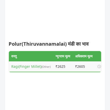
Polur(Thiruvannamalai) मंडी का भाव
वस्तु
न्यूनतम मूल्य
अधिकतम मूल्य
Ragi(Finger Millet)
₹2625
₹2605
ⓘ
(Other)