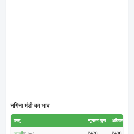
नगिना मंडी का भाव
वस्तु
न्यूनतम मूल्य
अधिकतम मूल्य
लकड़ी
₹420
₹400
(Other)