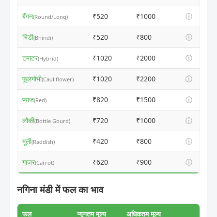
बैंगन
₹520
₹1000
ⓘ
(Round/Long)
भिंडी
₹520
₹800
ⓘ
(Bhindi)
टमाटर
₹1020
₹2000
ⓘ
(Hybrid)
फूलगोभी
₹1020
₹2200
ⓘ
(Cauliflower)
प्याज
₹820
₹1500
ⓘ
(Red)
लौकी
₹720
₹1000
ⓘ
(Bottle Gourd)
मूली
₹420
₹800
ⓘ
(Raddish)
गाजर
₹620
₹900
ⓘ
(Carrot)
नगिना मंडी में फल का भाव
फल
न्यूनतम मूल्य
अधिकतम मूल्य