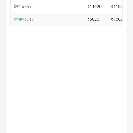
ढैंचा
₹11020
₹11000
(Other)
लहसुन
₹5020
₹10000
(Garlic)