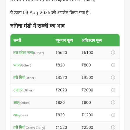
ये डाटा 04-Aug-2026 को अपडेट किया गया है .
नगिना मंडी में सब्जी का भाव
सब्जी
न्यूनतम मूल्य
अधिकतम मूल्य
हरा छोला चना
₹5620
₹6100
ⓘ
(Other)
प्याज
₹820
₹800
ⓘ
(Other)
हरी मिर्च
₹3520
₹3500
ⓘ
(Other)
टमाटर
₹2020
₹2000
ⓘ
(Other)
आलू
₹820
₹800
ⓘ
(Other)
आलू
₹820
₹1200
ⓘ
(Desi)
हरी मिर्च
₹1520
₹2500
ⓘ
(Green Chilly)