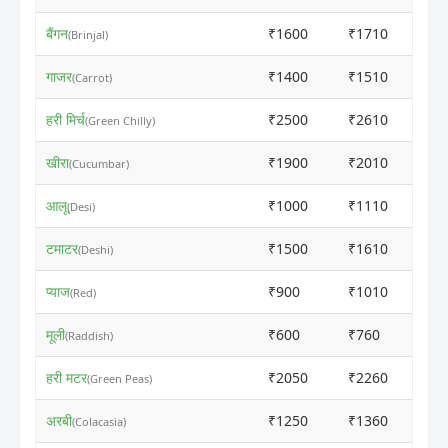
बैंगन
₹1600
₹1710
(Brinjal)
गाजर
₹1400
₹1510
(Carrot)
हरी मिर्च
₹2500
₹2610
(Green Chilly)
खीरा
₹1900
₹2010
(Cucumbar)
आलू
₹1000
₹1110
(Desi)
टमाटर
₹1500
₹1610
(Deshi)
प्याज
₹900
₹1010
(Red)
मूली
₹600
₹760
(Raddish)
हरी मटर
₹2050
₹2260
(Green Peas)
अरबी
₹1250
₹1360
(Colacasia)