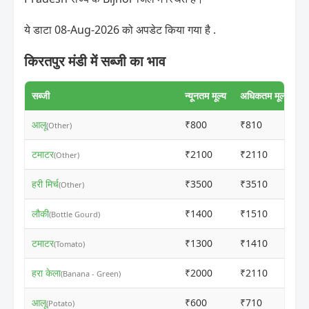
ये डाटा 08-Aug-2026 को अपडेट किया गया है .
किरतपुर मंडी में सब्जी का भाव
सब्जी
न्यूनतम मूल्य
अधिकतम मूल्य
आलू
₹800
₹810
(Other)
टमाटर
₹2100
₹2110
(Other)
हरी मिर्च
₹3500
₹3510
(Other)
लौकी
₹1400
₹1510
(Bottle Gourd)
टमाटर
₹1300
₹1410
(Tomato)
हरा केला
₹2000
₹2110
(Banana - Green)
आलू
₹600
₹710
(Potato)