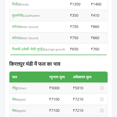
भिंडी
₹1350
₹1460
(Bhindi)
फूलगोभी
₹350
₹410
(Cauliflower)
करेला
₹750
₹860
(Bitter Gourd)
करेला
₹750
₹860
(Bitter Gourd)
गिलकी (लोकी जैसी तुरई)
₹650
₹760
(Sponge gourd)
किरतपुर मंडी में फल का भाव
फल
न्यूनतम मूल्य
अधिकतम मूल्य
नींबू
₹5000
₹5010
ⓘ
(Other)
सेब
₹7100
₹7210
ⓘ
(Apple)
सेब
₹7100
₹7210
ⓘ
(Apple)