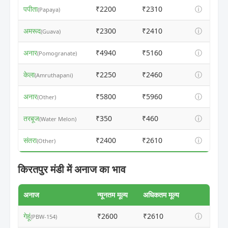
पपीता
₹2200
₹2310
ⓘ
(Papaya)
अमरूद
₹2300
₹2410
ⓘ
(Guava)
अनार
₹4940
₹5160
ⓘ
(Pomogranate)
केला
₹2250
₹2460
ⓘ
(Amruthapani)
अनार
₹5800
₹5960
ⓘ
(Other)
तरबूज
₹350
₹460
ⓘ
(Water Melon)
संतरा
₹2400
₹2610
ⓘ
(Other)
किरतपुर मंडी में अनाज का भाव
अनाज
न्यूनतम मूल्य
अधिकतम मूल्य
गेहूं
₹2600
₹2610
ⓘ
(PBW-154)