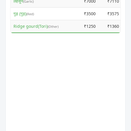
लहसुन
₹7000
₹7110
(Garlic)
गुड़ (गुड़)
₹3500
₹3575
(Red)
Ridge gourd(Tori)
₹1250
₹1360
(Other)