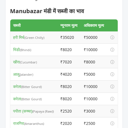
Manubazar मंडी में सब्जी का भाव
सब्जी
न्यूनतम मूल्य
अधिकतम मूल्य
हरी मिर्च
₹35020
₹50000
ⓘ
(Green Chilly)
भिंडी
₹8020
₹10000
ⓘ
(Bhindi)
खीरा
₹7020
₹8000
ⓘ
(Cucumbar)
आलू
₹4020
₹5000
ⓘ
(Jalander)
करेला
₹8020
₹10000
ⓘ
(Bitter Gourd)
करेला
₹8020
₹10000
ⓘ
(Bitter Gourd)
पपीता (कच्चा)
₹2520
₹3000
ⓘ
(Papaya (Raw))
राजगिरा
₹2020
₹2500
ⓘ
(Amaranthus)