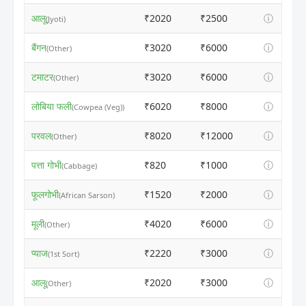
आलू
₹2020
₹2500
ⓘ
(Jyoti)
बैंगन
₹3020
₹6000
ⓘ
(Other)
टमाटर
₹3020
₹6000
ⓘ
(Other)
लोबिया फली
₹6020
₹8000
ⓘ
(Cowpea (Veg))
परवल
₹8020
₹12000
ⓘ
(Other)
पत्ता गोभी
₹820
₹1000
ⓘ
(Cabbage)
फूलगोभी
₹1520
₹2000
ⓘ
(African Sarson)
मूली
₹4020
₹6000
ⓘ
(Other)
प्याज
₹2220
₹3000
ⓘ
(1st Sort)
आलू
₹2020
₹3000
ⓘ
(Other)