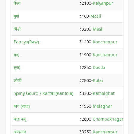
केला
₹2100-
Kalyanpur
₹2
मुर्गा
₹160-
Masli
₹5
भिंडी
₹3200-
Masli
₹7
Papaya(Raw)
₹1400-
Kanchanpur
₹2
कद्दू
₹1900-
Kanchanpur
₹6
तुरई
₹2850-
Dasda
₹5
लौकी
₹2800-
Kulai
₹6
Spiny Gourd / Kartali(Kantola)
₹3300-
Kamalghat
₹5
धान (सादा)
₹1950-
Melaghar
₹3
मीठा कद्दू
₹2800-
Champaknagar
₹6
अनानास
₹3250-
Kanchanpur
₹3