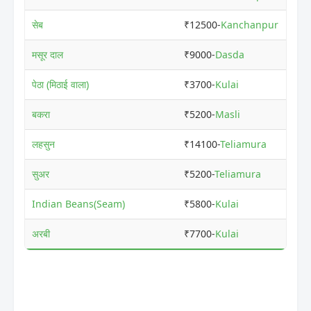
सेब
₹12500-
Kanchanpur
₹
मसूर दाल
₹9000-
Dasda
₹9
पेठा (मिठाई वाला)
₹3700-
Kulai
₹3
बकरा
₹5200-
Masli
₹6
लहसुन
₹14100-
Teliamura
₹1
सुअर
₹5200-
Teliamura
₹5
Indian Beans(Seam)
₹5800-
Kulai
₹5
अरबी
₹7700-
Kulai
₹7