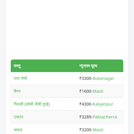
वस्तु
न्यूनतम मूल्य
अध
पत्ता गोभी
₹3300-
Boxonagar
₹3
बैंगन
₹1600-
Masli
₹6
गिलकी (लोकी जैसी तुरई)
₹4300-
Kalyanpur
₹5
टमाटर
₹3289-
Pabiacherra
₹7
चावल
₹3200-
Masli
₹4