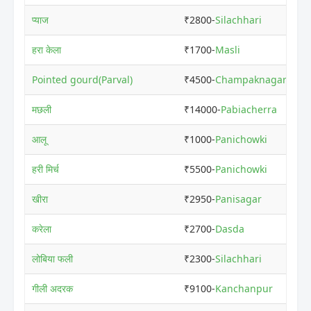
प्याज
₹2800-
Silachhari
₹3
हरा केला
₹1700-
Masli
₹3
Pointed gourd(Parval)
₹4500-
Champaknagar
₹5
मछली
₹14000-
Pabiacherra
₹
आलू
₹1000-
Panichowki
₹3
हरी मिर्च
₹5500-
Panichowki
₹
खीरा
₹2950-
Panisagar
₹5
करेला
₹2700-
Dasda
₹7
लोबिया फली
₹2300-
Silachhari
₹9
गीली अदरक
₹9100-
Kanchanpur
₹