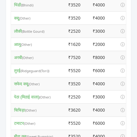
भिंडी
₹3520
₹4000
ⓘ
(Bhindi)
कद्दू
₹3520
₹4000
ⓘ
(Other)
लौकी
₹2520
₹3000
ⓘ
(Bottle Gourd)
आलू
₹1620
₹2000
ⓘ
(Other)
अरबी
₹7520
₹8000
ⓘ
(Other)
तुरई
₹5520
₹6000
ⓘ
(Ridgeguard(Tori))
सफेद कद्दू
₹3520
₹4000
ⓘ
(Other)
पेठा (मिठाई वाला)
₹2520
₹3000
ⓘ
(Other)
चिचिड़ा
₹3620
₹4000
ⓘ
(Other)
टमाटर
₹5520
₹6000
ⓘ
(Other)
मीठा कद्दू
₹3520
₹4000
ⓘ
(Sweet Pumpkin)