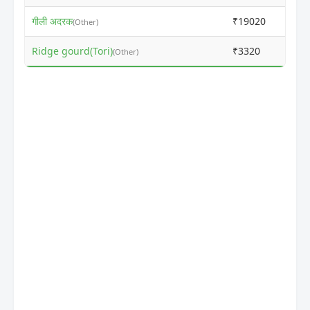
गीली अदरक
₹19020
₹200
(Other)
Ridge gourd(Tori)
₹3320
₹350
(Other)