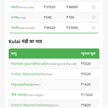
मछली
₹37020
₹38000
ⓘ
(Rahu(Local))
बत्तख
₹540
₹700
ⓘ
(Local)
मछली
₹36020
₹37000
ⓘ
(Katla (Small))
Kulai मंडी का भाव
वस्तु
न्यूनतम मूल्य
अधिकत
Pointed gourd(Parval)
₹5520
₹600
(Pointed gourd (Parval))
Indian Beans(Seam)
₹5520
₹600
(Other)
Papaya(Raw)
₹1620
₹200
(Other)
गीली अदरक
₹11020
₹120
(Green Ginger)
French Beans(Frasbean)
₹5820
₹600
(Other)