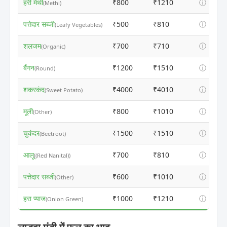
हरी मेथी
₹800
₹1210
ⓘ
(Methi)
पत्तेदार सब्जी
₹500
₹810
ⓘ
(Leafy Vegetables)
शलजम
₹700
₹710
ⓘ
(Organic)
बैंगन
₹1200
₹1510
ⓘ
(Round)
शकरकंद
₹4000
₹4010
ⓘ
(Sweet Potato)
मूली
₹800
₹1010
ⓘ
(Other)
चुकंदर
₹1500
₹1510
ⓘ
(Beetroot)
आलू
₹700
₹810
ⓘ
((Red Nanital))
पत्तेदार सब्जी
₹600
₹1010
ⓘ
(Other)
हरा प्याज
₹1000
₹1210
ⓘ
(Onion Green)