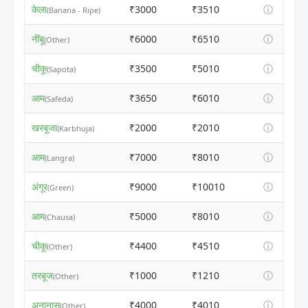
केला
₹3000
₹3510
ⓘ
(Banana - Ripe)
नींबू
₹6000
₹6510
ⓘ
(Other)
चीकू
₹3500
₹5010
ⓘ
(Sapota)
आम
₹3650
₹6010
ⓘ
(Safeda)
खरबूजा
₹2000
₹2010
ⓘ
(Karbhuja)
आम
₹7000
₹8010
ⓘ
(Langra)
अंगूर
₹9000
₹10010
ⓘ
(Green)
आम
₹5000
₹8010
ⓘ
(Chausa)
चीकू
₹4400
₹4510
ⓘ
(Other)
तरबूज
₹1000
₹1210
ⓘ
(Other)
अनानास
₹4000
₹4010
ⓘ
(Other)