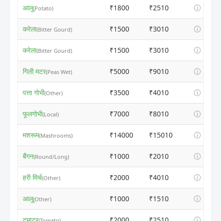
आलू
₹1800
₹2510
ⓘ
(Potato)
करेला
₹1500
₹3010
ⓘ
(Bitter Gourd)
करेला
₹1500
₹3010
ⓘ
(Bitter Gourd)
गिली मटर
₹5000
₹9010
ⓘ
(Peas Wet)
पत्ता गोभी
₹3500
₹4010
ⓘ
(Other)
फूलगोभी
₹7000
₹8010
ⓘ
(Local)
मशरूम
₹14000
₹15010
ⓘ
(Mashrooms)
बैंगन
₹1000
₹2010
ⓘ
(Round/Long)
हरी मिर्च
₹2000
₹4010
ⓘ
(Other)
आलू
₹1000
₹1510
ⓘ
(Other)
टमाटर
₹2000
₹2510
ⓘ
(Tomato)