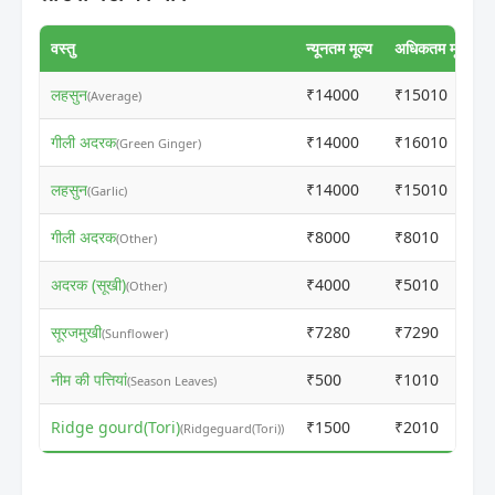
वस्तु
न्यूनतम मूल्य
अधिकतम मूल्य
लहसुन
₹14000
₹15010
(Average)
गीली अदरक
₹14000
₹16010
(Green Ginger)
लहसुन
₹14000
₹15010
(Garlic)
गीली अदरक
₹8000
₹8010
(Other)
अदरक (सूखी)
₹4000
₹5010
(Other)
सूरजमुखी
₹7280
₹7290
(Sunflower)
नीम की पत्तियां
₹500
₹1010
(Season Leaves)
Ridge gourd(Tori)
₹1500
₹2010
(Ridgeguard(Tori))