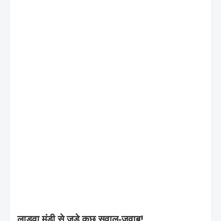
लाडवा मंडी से जुड़े कुछ सवाल-जवाब!