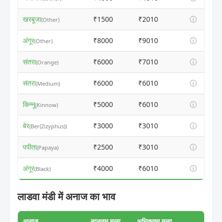
खरबूजा
₹1500
₹2010
ⓘ
(Other)
अंगूर
₹8000
₹9010
ⓘ
(Other)
संतरा
₹6000
₹7010
ⓘ
(Orange)
संतरा
₹6000
₹6010
ⓘ
(Medium)
किन्नू
₹5000
₹6010
ⓘ
(Kinnow)
बेर
₹3000
₹3010
ⓘ
(Ber(Zizyphus))
पपीता
₹2500
₹3010
ⓘ
(Papaya)
अंगूर
₹4000
₹6010
ⓘ
(Black)
लाडवा मंडी में अनाज का भाव
अनाज
न्यूनतम मूल्य
अधिकतम मूल्य