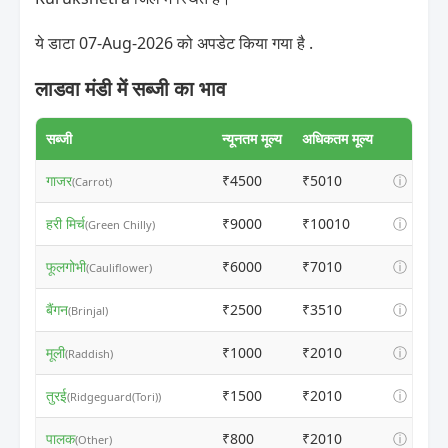
ये डाटा 07-Aug-2026 को अपडेट किया गया है .
लाडवा मंडी में सब्जी का भाव
सब्जी
न्यूनतम मूल्य
अधिकतम मूल्य
गाजर
₹4500
₹5010
ⓘ
(Carrot)
हरी मिर्च
₹9000
₹10010
ⓘ
(Green Chilly)
फूलगोभी
₹6000
₹7010
ⓘ
(Cauliflower)
बैंगन
₹2500
₹3510
ⓘ
(Brinjal)
मूली
₹1000
₹2010
ⓘ
(Raddish)
तुरई
₹1500
₹2010
ⓘ
(Ridgeguard(Tori))
पालक
₹800
₹2010
ⓘ
(Other)