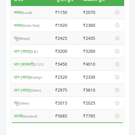
मक्का
₹1150
₹2070
ⓘ
(Local)
मक्का
₹1920
₹2360
ⓘ
(Deshi Red)
गेहूं
₹2425
₹2435
ⓘ
(Wheat)
धान (सादा)
₹3200
₹3260
ⓘ
(D.B.)
धान (बासमती)
₹3450
₹4010
ⓘ
(1121)
धान (सादा)
₹2320
₹2330
ⓘ
(Paddy)
धान (सादा)
₹2975
₹3810
ⓘ
(Other)
गेहूं
₹2015
₹2025
ⓘ
(Other)
सरसों
₹5685
₹7785
ⓘ
(Mustard)