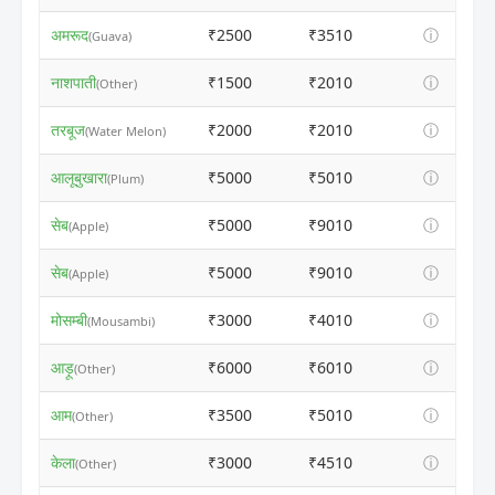
अमरूद
₹2500
₹3510
ⓘ
(Guava)
नाशपाती
₹1500
₹2010
ⓘ
(Other)
तरबूज
₹2000
₹2010
ⓘ
(Water Melon)
आलूबुखारा
₹5000
₹5010
ⓘ
(Plum)
सेब
₹5000
₹9010
ⓘ
(Apple)
सेब
₹5000
₹9010
ⓘ
(Apple)
मोसम्बी
₹3000
₹4010
ⓘ
(Mousambi)
आड़ू
₹6000
₹6010
ⓘ
(Other)
आम
₹3500
₹5010
ⓘ
(Other)
केला
₹3000
₹4510
ⓘ
(Other)