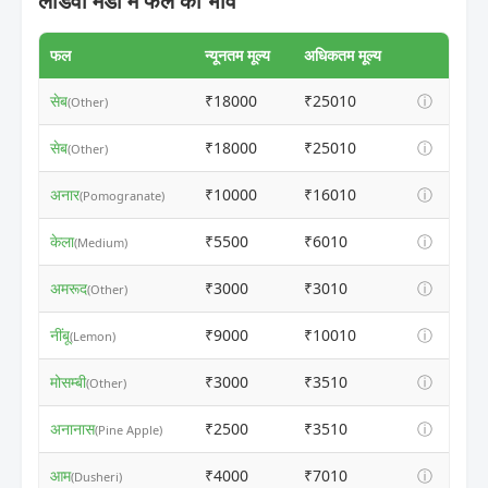
लाडवा मंडी में फल का भाव
फल
न्यूनतम मूल्य
अधिकतम मूल्य
सेब
₹18000
₹25010
ⓘ
(Other)
सेब
₹18000
₹25010
ⓘ
(Other)
अनार
₹10000
₹16010
ⓘ
(Pomogranate)
केला
₹5500
₹6010
ⓘ
(Medium)
अमरूद
₹3000
₹3010
ⓘ
(Other)
नींबू
₹9000
₹10010
ⓘ
(Lemon)
मोसम्बी
₹3000
₹3510
ⓘ
(Other)
अनानास
₹2500
₹3510
ⓘ
(Pine Apple)
आम
₹4000
₹7010
ⓘ
(Dusheri)