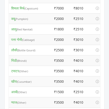
शिमला मिर्च
₹7000
₹8010
ⓘ
(Capsicum)
कद्दू
₹2000
₹2510
ⓘ
(Pumpkin)
आलू
₹1800
₹2510
ⓘ
(Red Nanital)
पत्ता गोभी
₹2000
₹3010
ⓘ
(Cabbage)
लौकी
₹2500
₹3010
ⓘ
(Bottle Gourd)
भिंडी
₹3500
₹4010
ⓘ
(Bhindi)
टमाटर
₹3500
₹4010
ⓘ
(Other)
खीरा
₹3500
₹4010
ⓘ
(Cucumbar)
अरबी
₹1500
₹2510
ⓘ
(Other)
प्याज
₹3500
₹4010
ⓘ
(Other)