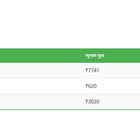
न्यूनतम मूल्य
₹7741
₹620
₹3020