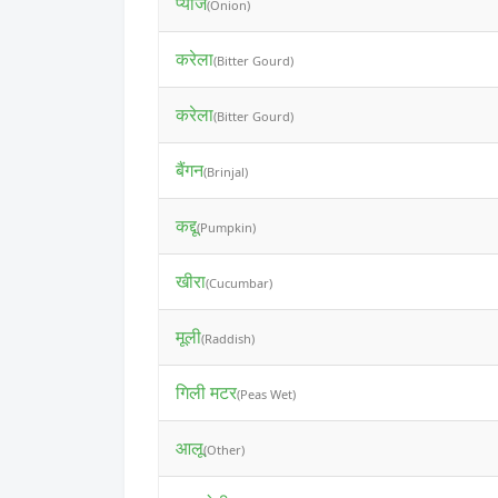
प्याज
(Onion)
करेला
(Bitter Gourd)
करेला
(Bitter Gourd)
बैंगन
(Brinjal)
कद्दू
(Pumpkin)
खीरा
(Cucumbar)
मूली
(Raddish)
गिली मटर
(Peas Wet)
आलू
(Other)