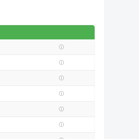
ⓘ
ⓘ
ⓘ
ⓘ
ⓘ
ⓘ