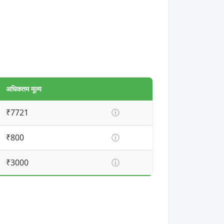
अधिकतम मूल्य
₹7721
ⓘ
₹800
ⓘ
₹3000
ⓘ