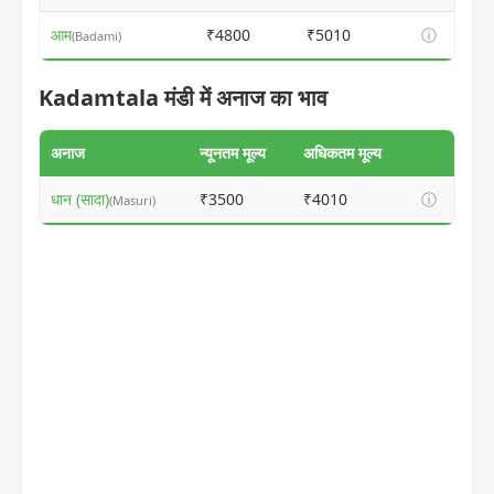
आम
₹4800
₹5010
ⓘ
(Badami)
Kadamtala मंडी में अनाज का भाव
अनाज
न्यूनतम मूल्य
अधिकतम मूल्य
धान (सादा)
₹3500
₹4010
ⓘ
(Masuri)