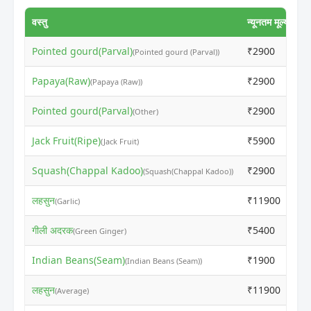
वस्तु
न्यूनतम मूल्य
अध
Pointed gourd(Parval)
₹2900
₹
(Pointed gourd (Parval))
Papaya(Raw)
₹2900
₹
(Papaya (Raw))
Pointed gourd(Parval)
₹2900
₹
(Other)
Jack Fruit(Ripe)
₹5900
₹
(Jack Fruit)
Squash(Chappal Kadoo)
₹2900
₹
(Squash(Chappal Kadoo))
लहसुन
₹11900
₹
(Garlic)
गीली अदरक
₹5400
₹
(Green Ginger)
Indian Beans(Seam)
₹1900
₹
(Indian Beans (Seam))
लहसुन
₹11900
₹
(Average)