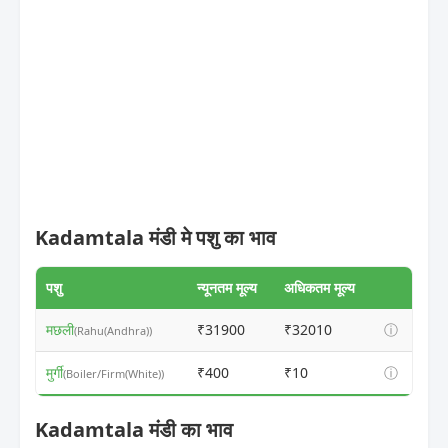
Kadamtala मंडी मे पशु का भाव
पशु
न्यूनतम मूल्य
अधिकतम मूल्य
मछली
₹31900
₹32010
ⓘ
(Rahu(Andhra))
मुर्गी
₹400
₹10
ⓘ
(Boiler/Firm(White))
Kadamtala मंडी का भाव