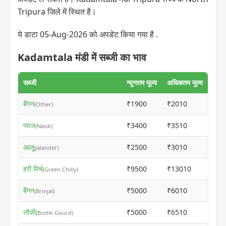
Tripura जिले में स्थित है।
ये डाटा 05-Aug-2026 को अपडेट किया गया है .
Kadamtala मंडी में सब्जी का भाव
सब्जी
न्यूनतम मूल्य
अधिकतम मूल्य
बैंगन
₹1900
₹2010
ⓘ
(Other)
प्याज
₹3400
₹3510
ⓘ
(Nasik)
आलू
₹2500
₹3010
ⓘ
(Jalander)
हरी मिर्च
₹9500
₹13010
ⓘ
(Green Chilly)
बैंगन
₹5000
₹6010
ⓘ
(Brinjal)
लौकी
₹5000
₹6510
ⓘ
(Bottle Gourd)