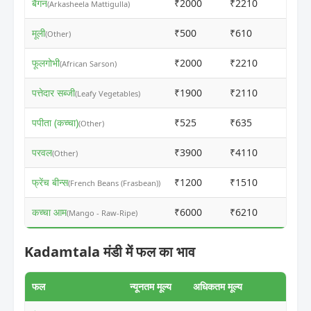
बैंगन
₹2000
₹2210
ⓘ
(Arkasheela Mattigulla)
मूली
₹500
₹610
ⓘ
(Other)
फूलगोभी
₹2000
₹2210
ⓘ
(African Sarson)
पत्तेदार सब्जी
₹1900
₹2110
ⓘ
(Leafy Vegetables)
पपीता (कच्चा)
₹525
₹635
ⓘ
(Other)
परवल
₹3900
₹4110
ⓘ
(Other)
फ्रेंच बीन्स
₹1200
₹1510
ⓘ
(French Beans (Frasbean))
कच्चा आम
₹6000
₹6210
ⓘ
(Mango - Raw-Ripe)
Kadamtala मंडी में फल का भाव
फल
न्यूनतम मूल्य
अधिकतम मूल्य