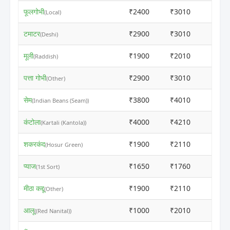
फूलगोभी
₹2400
₹3010
ⓘ
(Local)
टमाटर
₹2900
₹3010
ⓘ
(Deshi)
मूली
₹1900
₹2010
ⓘ
(Raddish)
पत्ता गोभी
₹2900
₹3010
ⓘ
(Other)
सेम
₹3800
₹4010
ⓘ
(Indian Beans (Seam))
कंटोला
₹4000
₹4210
ⓘ
(Kartali (Kantola))
शकरकंद
₹1900
₹2110
ⓘ
(Hosur Green)
प्याज
₹1650
₹1760
ⓘ
(1st Sort)
मीठा कद्दू
₹1900
₹2110
ⓘ
(Other)
आलू
₹1000
₹2010
ⓘ
((Red Nanital))