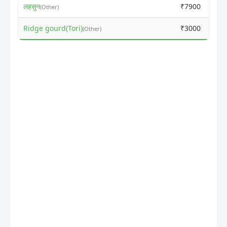
लहसुन
₹7900
₹
(Other)
Ridge gourd(Tori)
₹3000
₹
(Other)