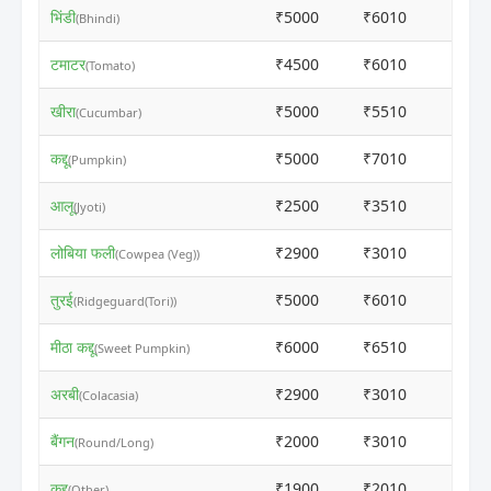
भिंडी
₹5000
₹6010
ⓘ
(Bhindi)
टमाटर
₹4500
₹6010
ⓘ
(Tomato)
खीरा
₹5000
₹5510
ⓘ
(Cucumbar)
कद्दू
₹5000
₹7010
ⓘ
(Pumpkin)
आलू
₹2500
₹3510
ⓘ
(Jyoti)
लोबिया फली
₹2900
₹3010
ⓘ
(Cowpea (Veg))
तुरई
₹5000
₹6010
ⓘ
(Ridgeguard(Tori))
मीठा कद्दू
₹6000
₹6510
ⓘ
(Sweet Pumpkin)
अरबी
₹2900
₹3010
ⓘ
(Colacasia)
बैंगन
₹2000
₹3010
ⓘ
(Round/Long)
कद्दू
₹1900
₹2010
ⓘ
(Other)