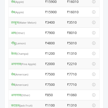
सेब
₹15900
₹16010
ⓘ
(Apple)
सेब
₹15900
₹16010
ⓘ
(Apple)
तरबूज
₹3400
₹3510
ⓘ
(Water Melon)
आम
₹7900
₹8010
ⓘ
(Other)
नींबू
₹4800
₹5010
ⓘ
(Lemon)
केला
₹1200
₹1310
ⓘ
(Champa)
अनानास
₹2000
₹2210
ⓘ
(Pine Apple)
सेब
₹7500
₹7710
ⓘ
(American)
सेब
₹7500
₹7710
ⓘ
(American)
अनानास
₹850
₹1060
ⓘ
(Other)
कटहल
₹1100
₹1310
ⓘ
(Jack Fruit)