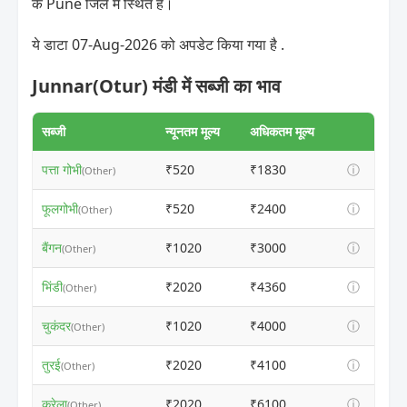
के Pune जिले में स्थित है।
ये डाटा 07-Aug-2026 को अपडेट किया गया है .
Junnar(Otur) मंडी में सब्जी का भाव
सब्जी
न्यूनतम मूल्य
अधिकतम मूल्य
पत्ता गोभी
₹520
₹1830
ⓘ
(Other)
फूलगोभी
₹520
₹2400
ⓘ
(Other)
बैंगन
₹1020
₹3000
ⓘ
(Other)
भिंडी
₹2020
₹4360
ⓘ
(Other)
चुकंदर
₹1020
₹4000
ⓘ
(Other)
तुरई
₹2020
₹4100
ⓘ
(Other)
करेला
₹2020
₹6100
ⓘ
(Other)