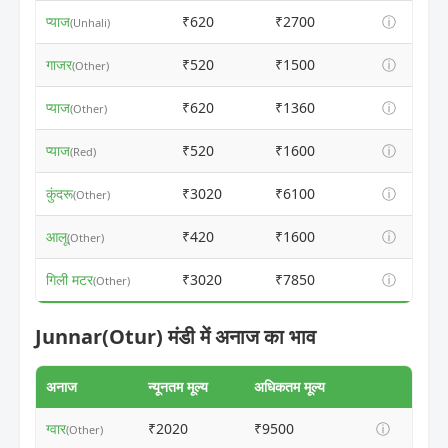
प्याज
₹620
₹2700
ⓘ
(Unhali)
गाजर
₹520
₹1500
ⓘ
(Other)
प्याज
₹620
₹1360
ⓘ
(Other)
प्याज
₹520
₹1600
ⓘ
(Red)
कुंदरू
₹3020
₹6100
ⓘ
(Other)
आलू
₹420
₹1600
ⓘ
(Other)
गिली मटर
₹3020
₹7850
ⓘ
(Other)
Junnar(Otur) मंडी में अनाज का भाव
अनाज
न्यूनतम मूल्य
अधिकतम मूल्य
ग्वार
₹2020
₹9500
ⓘ
(Other)