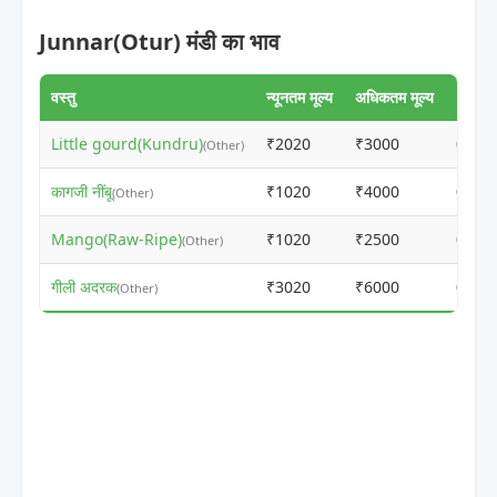
Junnar(Otur) मंडी का भाव
वस्तु
न्यूनतम मूल्य
अधिकतम मूल्य
Little gourd(Kundru)
₹2020
₹3000
ⓘ
(Other)
कागजी नींबू
₹1020
₹4000
ⓘ
(Other)
Mango(Raw-Ripe)
₹1020
₹2500
ⓘ
(Other)
गीली अदरक
₹3020
₹6000
ⓘ
(Other)