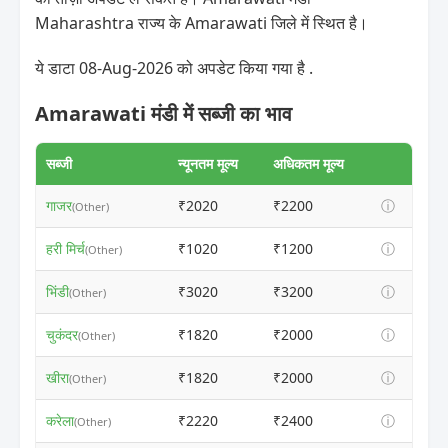
Maharashtra राज्य के Amarawati जिले में स्थित है।
ये डाटा 08-Aug-2026 को अपडेट किया गया है .
Amarawati मंडी में सब्जी का भाव
सब्जी
न्यूनतम मूल्य
अधिकतम मूल्य
गाजर
₹2020
₹2200
ⓘ
(Other)
हरी मिर्च
₹1020
₹1200
ⓘ
(Other)
भिंडी
₹3020
₹3200
ⓘ
(Other)
चुकंदर
₹1820
₹2000
ⓘ
(Other)
खीरा
₹1820
₹2000
ⓘ
(Other)
करेला
₹2220
₹2400
ⓘ
(Other)