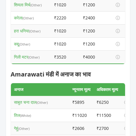
शिमला मिर्च
₹1020
₹1200
ⓘ
(Other)
करेला
₹2220
₹2400
ⓘ
(Other)
हरा धनिया
₹1020
₹1200
ⓘ
(Other)
कद्दू
₹1020
₹1200
ⓘ
(Other)
गिली मटर
₹3520
₹4000
ⓘ
(Other)
Amarawati मंडी में अनाज का भाव
अनाज
न्यूनतम मूल्य
अधिकतम मूल्य
साबुत चना दाल
₹5895
₹6250
ⓘ
(Other)
तिल
₹11020
₹11500
ⓘ
(White)
गेहूं
₹2606
₹2700
ⓘ
(Other)