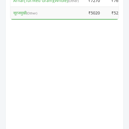
Arhar(Tur/Red Gram)(Whole)
₹7270
₹7671
(Other)
सूरजमुखी
₹5020
₹5235
(Other)