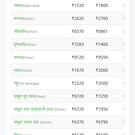
मक्का
₹1720
₹1800
ⓘ
(Deshi Red)
बाजरा
₹2620
₹2700
ⓘ
(Other)
सोयाबीन
₹6570
₹6861
ⓘ
(Other)
मूंगफली
₹7283
₹7400
ⓘ
(Other)
कपास
₹9120
₹9550
ⓘ
(Other)
ज्वार
₹1670
₹2000
ⓘ
(Other)
गेहूं
₹2220
₹2500
ⓘ
(147 Average)
साबुत मूंग दाल
₹6720
₹7250
ⓘ
(Other)
साबुत उरद दाल(काली दाल)
₹6720
₹7350
ⓘ
(Other)
साबुत अरहर दाल
₹6370
₹6799
ⓘ
(Other)
तिल
₹8120
₹9100
ⓘ