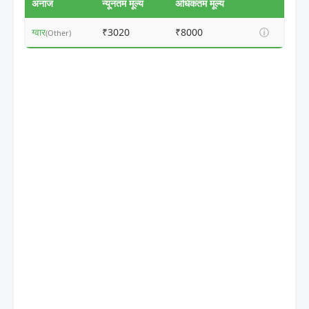
अनाज
न्यूनतम मूल्य
अधिकतम मूल्य
ग्वार
₹3020
₹8000
ⓘ
(Other)