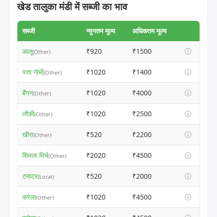
खेड तालुका मंडी में सब्जी का भाव
सब्जी
न्यूनतम मूल्य
अधिकतम मूल्य
आलू
₹920
₹1500
ⓘ
(Other)
पत्ता गोभी
₹1020
₹1400
ⓘ
(Other)
बैंगन
₹1020
₹4000
ⓘ
(Other)
लौकी
₹1020
₹2500
ⓘ
(Other)
खीरा
₹520
₹2200
ⓘ
(Other)
शिमला मिर्च
₹2020
₹4500
ⓘ
(Other)
टमाटर
₹520
₹2000
ⓘ
(Local)
करेला
₹1020
₹4500
ⓘ
(Other)