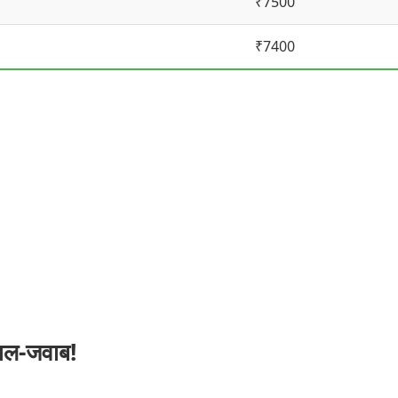
₹7500
₹7400
वाल-जवाब!