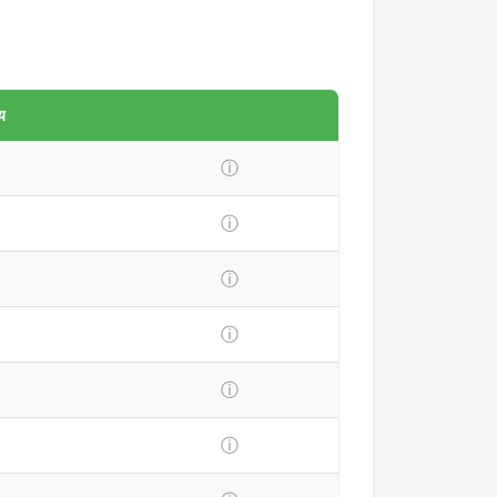
य
ⓘ
ⓘ
ⓘ
ⓘ
ⓘ
ⓘ