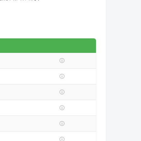
ⓘ
ⓘ
ⓘ
ⓘ
ⓘ
ⓘ