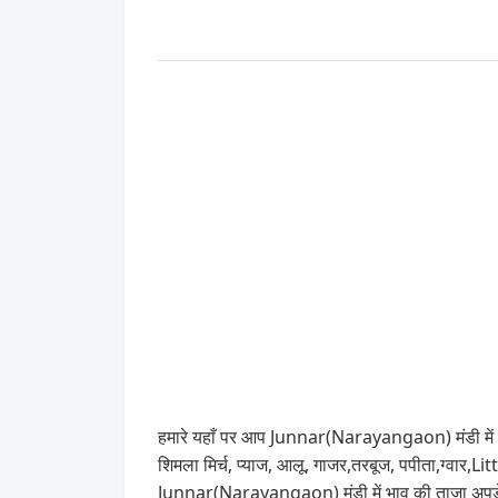
हमारे यहाँ पर आप Junnar(Narayangaon) मंडी में स
शिमला मिर्च, प्याज, आलू, गाजर,तरबूज, पपीता,ग्वार
Junnar(Narayangaon) मंडी में भाव की ताज़ा अपड