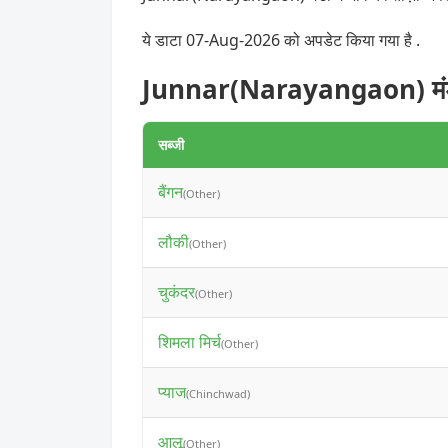
ये डाटा 07-Aug-2026 को अपडेट किया गया है .
Junnar(Narayangaon) मंडी म
सब्जी
बैंगन
(Other)
लौकी
(Other)
चुकंदर
(Other)
शिमला मिर्च
(Other)
प्याज
(Chinchwad)
आलू
(Other)