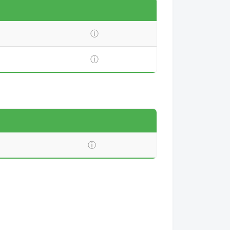
ⓘ
ⓘ
ⓘ