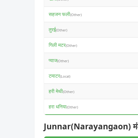
सहजन फली
(Other)
तुरई
(Other)
गिली मटर
(Other)
प्याज
(Other)
टमाटर
(Local)
हरी मेथी
(Other)
हरा धनिया
(Other)
Junnar(Narayangaon) मंडी 