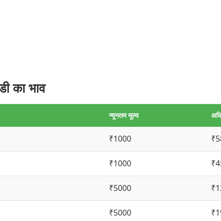
ी का भाव
न्यूनतम मूल्य
अधि
₹1000
₹5
₹1000
₹4
₹5000
₹1
₹5000
₹1