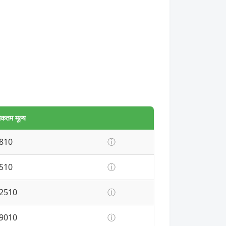
कतम मूल्य
810
ⓘ
510
ⓘ
2510
ⓘ
9010
ⓘ