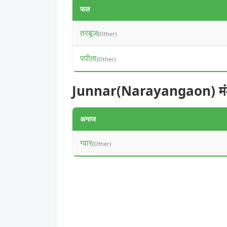
फल
तरबूज
(Other)
पपीता
(Other)
Junnar(Narayangaon) मंडी 
अनाज
ग्वार
(Other)