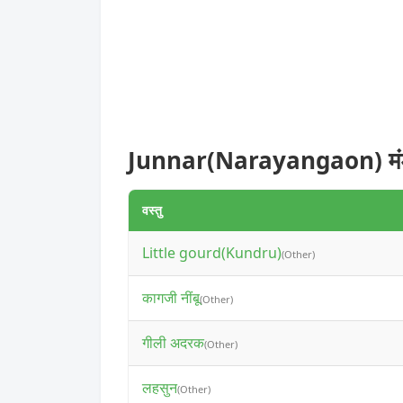
Junnar(Narayangaon) मंड
वस्तु
Little gourd(Kundru)
(Other)
कागजी नींबू
(Other)
गीली अदरक
(Other)
लहसुन
(Other)