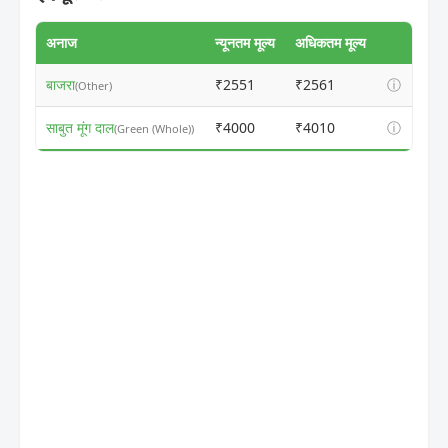
अनाज
न्यूनतम मूल्य
अधिकतम मूल्य
बाजरा
₹2551
₹2561
ⓘ
(Other)
साबुत मूंग दाल
₹4000
₹4010
ⓘ
(Green (Whole))