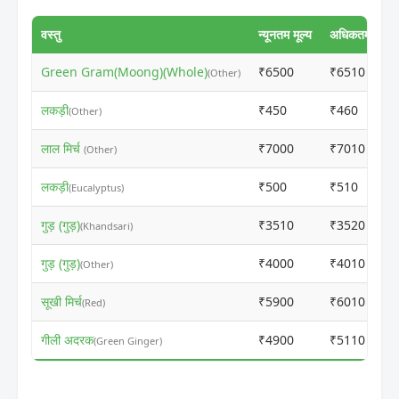
वस्तु
न्यूनतम मूल्य
अधिकतम मूल्य
Green Gram(Moong)(Whole)
₹6500
₹6510
(Other)
लकड़ी
₹450
₹460
(Other)
लाल मिर्च
₹7000
₹7010
(Other)
लकड़ी
₹500
₹510
(Eucalyptus)
गुड़ (गुड़)
₹3510
₹3520
(Khandsari)
गुड़ (गुड़)
₹4000
₹4010
(Other)
सूखी मिर्च
₹5900
₹6010
(Red)
गीली अदरक
₹4900
₹5110
(Green Ginger)