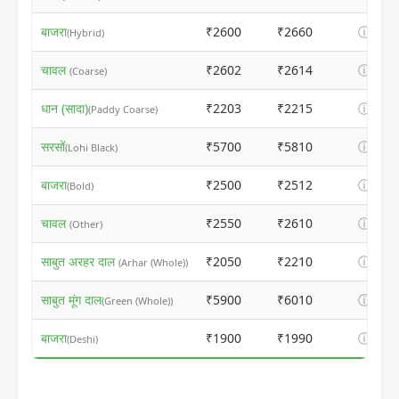
बाजरा
₹2600
₹2660
ⓘ
(Hybrid)
चावल
₹2602
₹2614
ⓘ
(Coarse)
धान (सादा)
₹2203
₹2215
ⓘ
(Paddy Coarse)
सरसों
₹5700
₹5810
ⓘ
(Lohi Black)
बाजरा
₹2500
₹2512
ⓘ
(Bold)
चावल
₹2550
₹2610
ⓘ
(Other)
साबुत अरहर दाल
₹2050
₹2210
ⓘ
(Arhar (Whole))
साबुत मूंग दाल
₹5900
₹6010
ⓘ
(Green (Whole))
बाजरा
₹1900
₹1990
ⓘ
(Deshi)