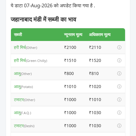
ये डाटा 07-Aug-2026 को अपडेट किया गया है .
जहानाबाद मंडी में सब्जी का भाव
सब्जी
न्यूनतम मूल्य
अधिकतम मूल्य
हरी मिर्च
₹2100
₹2110
ⓘ
(Other)
हरी मिर्च
₹1510
₹1520
ⓘ
(Green Chilly)
आलू
₹800
₹810
ⓘ
(Other)
आलू
₹1010
₹1020
ⓘ
(Potato)
टमाटर
₹1000
₹1010
ⓘ
(Other)
आलू
₹1000
₹1030
ⓘ
(F.A.Q.)
टमाटर
₹1000
₹1030
ⓘ
(Deshi)