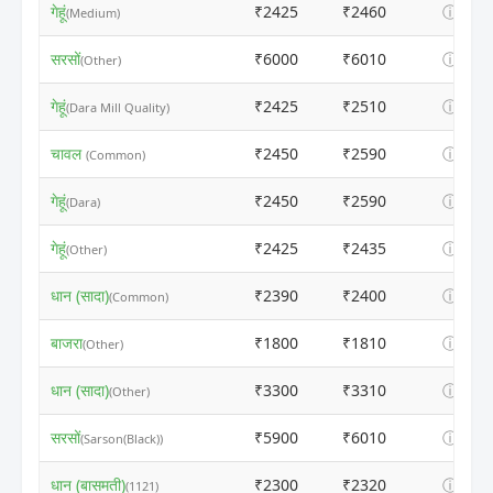
गेहूं
₹2425
₹2460
ⓘ
(Medium)
सरसों
₹6000
₹6010
ⓘ
(Other)
गेहूं
₹2425
₹2510
ⓘ
(Dara Mill Quality)
चावल
₹2450
₹2590
ⓘ
(Common)
गेहूं
₹2450
₹2590
ⓘ
(Dara)
गेहूं
₹2425
₹2435
ⓘ
(Other)
धान (सादा)
₹2390
₹2400
ⓘ
(Common)
बाजरा
₹1800
₹1810
ⓘ
(Other)
धान (सादा)
₹3300
₹3310
ⓘ
(Other)
सरसों
₹5900
₹6010
ⓘ
(Sarson(Black))
धान (बासमती)
₹2300
₹2320
ⓘ
(1121)