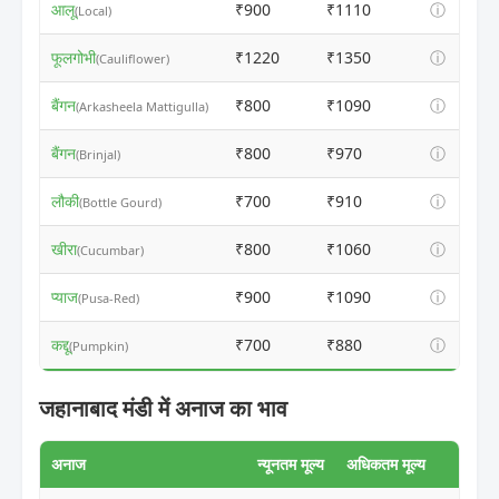
आलू
₹900
₹1110
ⓘ
(Local)
फूलगोभी
₹1220
₹1350
ⓘ
(Cauliflower)
बैंगन
₹800
₹1090
ⓘ
(Arkasheela Mattigulla)
बैंगन
₹800
₹970
ⓘ
(Brinjal)
लौकी
₹700
₹910
ⓘ
(Bottle Gourd)
खीरा
₹800
₹1060
ⓘ
(Cucumbar)
प्याज
₹900
₹1090
ⓘ
(Pusa-Red)
कद्दू
₹700
₹880
ⓘ
(Pumpkin)
जहानाबाद मंडी में अनाज का भाव
अनाज
न्यूनतम मूल्य
अधिकतम मूल्य