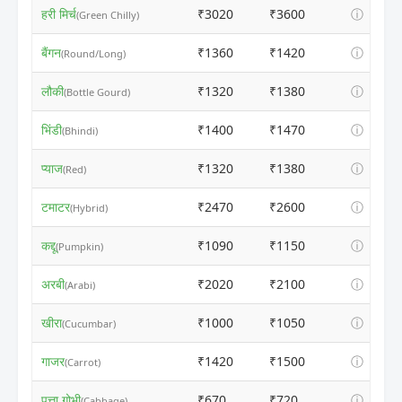
हरी मिर्च
₹3020
₹3600
ⓘ
(Green Chilly)
बैंगन
₹1360
₹1420
ⓘ
(Round/Long)
लौकी
₹1320
₹1380
ⓘ
(Bottle Gourd)
भिंडी
₹1400
₹1470
ⓘ
(Bhindi)
प्याज
₹1320
₹1380
ⓘ
(Red)
टमाटर
₹2470
₹2600
ⓘ
(Hybrid)
कद्दू
₹1090
₹1150
ⓘ
(Pumpkin)
अरबी
₹2020
₹2100
ⓘ
(Arabi)
खीरा
₹1000
₹1050
ⓘ
(Cucumbar)
गाजर
₹1420
₹1500
ⓘ
(Carrot)
पत्ता गोभी
₹670
₹720
ⓘ
(Cabbage)