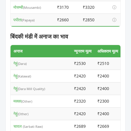
मोसम्बी
₹3170
₹3320
ⓘ
(Mousambi)
पपीता
₹2660
₹2850
ⓘ
(Papaya)
बिंदकी मंडी में अनाज का भाव
अनाज
न्यूनतम मूल्य
अधिकतम मूल्य
गेहूं
₹2530
₹2510
ⓘ
(Dara)
गेहूं
₹2420
₹2400
ⓘ
(Kalawal)
गेहूं
₹2420
₹2400
ⓘ
(Dara Mill Quality)
मक्का
₹2320
₹2300
ⓘ
(Other)
गेहूं
₹2420
₹2400
ⓘ
(Other)
चावल
₹2689
₹2669
ⓘ
(Sarbati Raw)