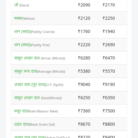
जौ
₹2090
₹2170
ⓘ
(Dara)
मक्का
₹2120
₹2250
ⓘ
(Yellow)
धान (सादा)
₹1760
₹1940
ⓘ
(Paddy Coarse)
धान (सादा)
₹2220
₹2690
ⓘ
(Paddy fine)
साबुत अरहर दाल
₹6280
₹6470
ⓘ
(Arhar (Whole))
साबुत चना दाल
₹5380
₹5570
ⓘ
(Average (Whole))
अरहर दाल (तूर दाल)
₹9040
₹9190
ⓘ
(U.P. (Split))
साबुत अरहर दाल
₹6250
₹6350
ⓘ
(Desi(Whole))
मसूर दाल
₹7360
₹7500
ⓘ
(Kala Masoor New)
उड़द दाल
₹8670
₹8800
ⓘ
(Black Gram Dal)
अरहर दाल (तूर दाल)
₹8220
₹8400
ⓘ
(Arhar Dal(Tur))