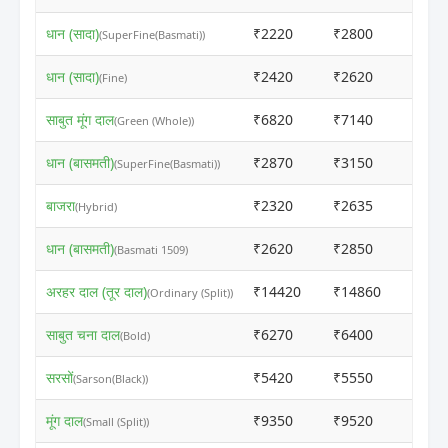
धान (सादा)
₹2220
₹2800
ⓘ
(SuperFine(Basmati))
धान (सादा)
₹2420
₹2620
ⓘ
(Fine)
साबुत मूंग दाल
₹6820
₹7140
ⓘ
(Green (Whole))
धान (बासमती)
₹2870
₹3150
ⓘ
(SuperFine(Basmati))
बाजरा
₹2320
₹2635
ⓘ
(Hybrid)
धान (बासमती)
₹2620
₹2850
ⓘ
(Basmati 1509)
अरहर दाल (तूर दाल)
₹14420
₹14860
ⓘ
(Ordinary (Split))
साबुत चना दाल
₹6270
₹6400
ⓘ
(Bold)
सरसों
₹5420
₹5550
ⓘ
(Sarson(Black))
मूंग दाल
₹9350
₹9520
ⓘ
(Small (Split))