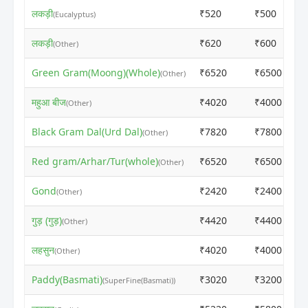
लकड़ी
₹520
₹500
(Eucalyptus)
लकड़ी
₹620
₹600
(Other)
Green Gram(Moong)(Whole)
₹6520
₹6500
(Other)
महुआ बीज
₹4020
₹4000
(Other)
Black Gram Dal(Urd Dal)
₹7820
₹7800
(Other)
Red gram/Arhar/Tur(whole)
₹6520
₹6500
(Other)
Gond
₹2420
₹2400
(Other)
गुड़ (गुड़)
₹4420
₹4400
(Other)
लहसुन
₹4020
₹4000
(Other)
Paddy(Basmati)
₹3020
₹3200
(SuperFine(Basmati))