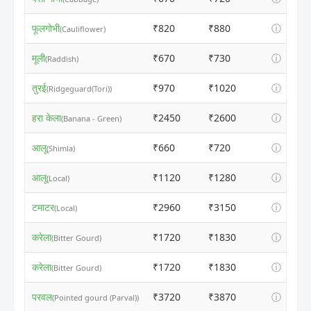
फूलगोभी
₹820
₹880
ⓘ
(Cauliflower)
मूली
₹670
₹730
ⓘ
(Raddish)
तुरई
₹970
₹1020
ⓘ
(Ridgeguard(Tori))
हरा केला
₹2450
₹2600
ⓘ
(Banana - Green)
आलू
₹660
₹720
ⓘ
(Shimla)
आलू
₹1120
₹1280
ⓘ
(Local)
टमाटर
₹2960
₹3150
ⓘ
(Local)
करेला
₹1720
₹1830
ⓘ
(Bitter Gourd)
करेला
₹1720
₹1830
ⓘ
(Bitter Gourd)
परवल
₹3720
₹3870
ⓘ
(Pointed gourd (Parval))