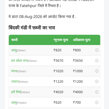
राज्य के Fatehpur जिले में स्थित है।
ये डाटा 08-Aug-2026 को अपडेट किया गया है .
बिंदकी मंडी में सब्जी का भाव
सब्जी
न्यूनतम मूल्य
अधिकतम मूल्य
आलू
₹820
₹800
ⓘ
(Other)
हरा छोला चना
₹5670
₹5650
ⓘ
(Other)
प्याज
₹1020
₹1000
ⓘ
(Other)
टमाटर
₹1220
₹1200
ⓘ
(Other)
हरी मिर्च
₹4020
₹4000
ⓘ
(Other)
आलू
₹620
₹700
ⓘ
(Potato)