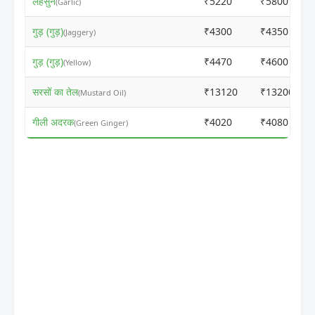
लहसुन
₹5220
₹5800
(Garlic)
गुड़ (गुड़)
₹4300
₹4350
(Jaggery)
गुड़ (गुड़)
₹4470
₹4600
(Yellow)
सरसों का तेल
₹13120
₹13200
(Mustard Oil)
गीली अदरक
₹4020
₹4080
(Green Ginger)