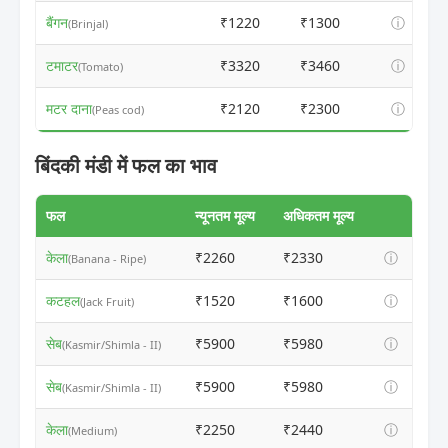
बैंगन
₹1220
₹1300
ⓘ
(Brinjal)
टमाटर
₹3320
₹3460
ⓘ
(Tomato)
मटर दाना
₹2120
₹2300
ⓘ
(Peas cod)
बिंदकी मंडी में फल का भाव
फल
न्यूनतम मूल्य
अधिकतम मूल्य
केला
₹2260
₹2330
ⓘ
(Banana - Ripe)
कटहल
₹1520
₹1600
ⓘ
(Jack Fruit)
सेब
₹5900
₹5980
ⓘ
(Kasmir/Shimla - II)
सेब
₹5900
₹5980
ⓘ
(Kasmir/Shimla - II)
केला
₹2250
₹2440
ⓘ
(Medium)