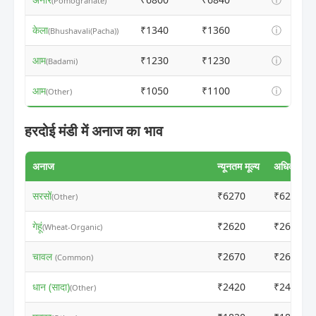
(Pomogranate)
केला
₹1340
₹1360
ⓘ
(Bhushavali(Pacha))
आम
₹1230
₹1230
ⓘ
(Badami)
आम
₹1050
₹1100
ⓘ
(Other)
हरदोई मंडी में अनाज का भाव
अनाज
न्यूनतम मूल्य
अधिकतम मूल
सरसों
₹6270
₹6250
(Other)
गेहूं
₹2620
₹2600
(Wheat-Organic)
चावल
₹2670
₹2650
(Common)
धान (सादा)
₹2420
₹2400
(Other)