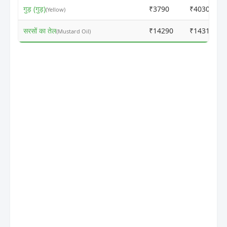
गुड़ (गुड़)
₹3790
₹4030
(Yellow)
सरसों का तेल
₹14290
₹14315
(Mustard Oil)