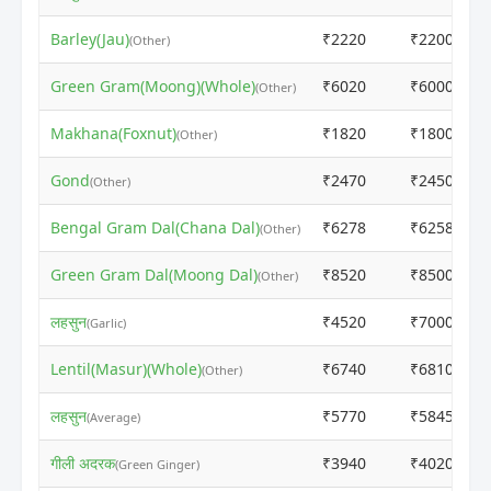
Barley(Jau)
₹2220
₹2200
(Other)
Green Gram(Moong)(Whole)
₹6020
₹6000
(Other)
Makhana(Foxnut)
₹1820
₹1800
(Other)
Gond
₹2470
₹2450
(Other)
Bengal Gram Dal(Chana Dal)
₹6278
₹6258
(Other)
Green Gram Dal(Moong Dal)
₹8520
₹8500
(Other)
लहसुन
₹4520
₹7000
(Garlic)
Lentil(Masur)(Whole)
₹6740
₹6810
(Other)
लहसुन
₹5770
₹5845
(Average)
गीली अदरक
₹3940
₹4020
(Green Ginger)