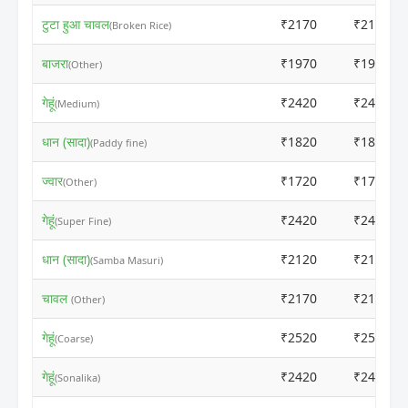
टुटा हुआ चावल
₹2170
₹2150
(Broken Rice)
बाजरा
₹1970
₹1950
(Other)
गेहूं
₹2420
₹2400
(Medium)
धान (सादा)
₹1820
₹1800
(Paddy fine)
ज्वार
₹1720
₹1700
(Other)
गेहूं
₹2420
₹2400
(Super Fine)
धान (सादा)
₹2120
₹2100
(Samba Masuri)
चावल
₹2170
₹2150
(Other)
गेहूं
₹2520
₹2500
(Coarse)
गेहूं
₹2420
₹2400
(Sonalika)