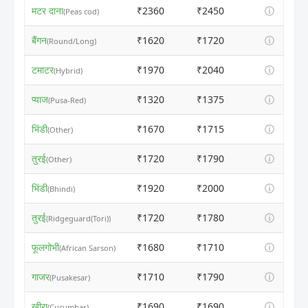
मटर दाना
₹2360
₹2450
ⓘ
(Peas cod)
बैंगन
₹1620
₹1720
ⓘ
(Round/Long)
टमाटर
₹1970
₹2040
ⓘ
(Hybrid)
प्याज
₹1320
₹1375
ⓘ
(Pusa-Red)
भिंडी
₹1670
₹1715
ⓘ
(Other)
तुरई
₹1720
₹1790
ⓘ
(Other)
भिंडी
₹1920
₹2000
ⓘ
(Bhindi)
तुरई
₹1720
₹1780
ⓘ
(Ridgeguard(Tori))
फूलगोभी
₹1680
₹1710
ⓘ
(African Sarson)
गाजर
₹1710
₹1790
ⓘ
(Pusakesar)
खीरा
₹1690
₹1690
ⓘ
(Cucumbar)