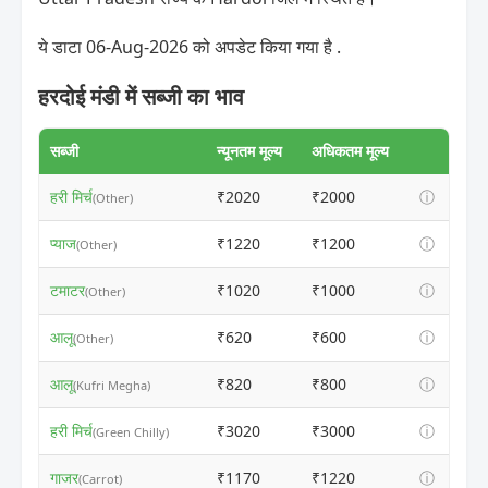
ये डाटा 06-Aug-2026 को अपडेट किया गया है .
हरदोई मंडी में सब्जी का भाव
सब्जी
न्यूनतम मूल्य
अधिकतम मूल्य
हरी मिर्च
₹2020
₹2000
ⓘ
(Other)
प्याज
₹1220
₹1200
ⓘ
(Other)
टमाटर
₹1020
₹1000
ⓘ
(Other)
आलू
₹620
₹600
ⓘ
(Other)
आलू
₹820
₹800
ⓘ
(Kufri Megha)
हरी मिर्च
₹3020
₹3000
ⓘ
(Green Chilly)
गाजर
₹1170
₹1220
ⓘ
(Carrot)