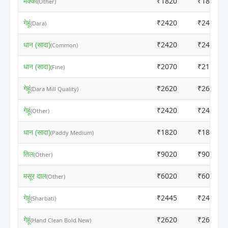
मक्का
₹1820
₹1850
(Other)
गेहूं
₹2420
₹2425
(Dara)
धान (सादा)
₹2420
₹2400
(Common)
धान (सादा)
₹2070
₹2100
(Fine)
गेहूं
₹2620
₹2600
(Dara Mill Quality)
गेहूं
₹2420
₹2400
(Other)
धान (सादा)
₹1820
₹1800
(Paddy Medium)
तिल
₹9020
₹9000
(Other)
मसूर दाल
₹6020
₹6000
(Other)
गेहूं
₹2445
₹2425
(Sharbati)
गेहूं
₹2620
₹2600
(Hand Clean Bold New)