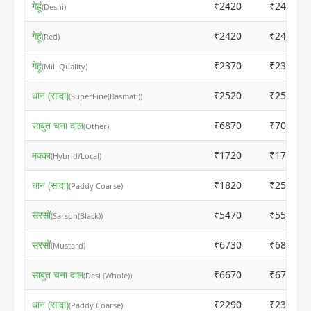
गेहूं
₹2420
₹2415
(Deshi)
गेहूं
₹2420
₹2400
(Red)
गेहूं
₹2370
₹2350
(Mill Quality)
धान (सादा)
₹2520
₹2500
(SuperFine(Basmati))
साबुत चना दाल
₹6870
₹7000
(Other)
मक्का
₹1720
₹1750
(Hybrid/Local)
धान (सादा)
₹1820
₹2500
(Paddy Coarse)
सरसों
₹5470
₹5500
(Sarson(Black))
सरसों
₹6730
₹6815
(Mustard)
साबुत चना दाल
₹6670
₹6700
(Desi (Whole))
धान (सादा)
₹2290
₹2320
(Paddy Coarse)