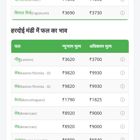
शिमला मिर्च
₹3690
₹3730
ⓘ
(Capsicum)
हरदोई मंडी में फल का भाव
फल
न्यूनतम मूल्य
अधिकतम मूल्य
नींबू
₹3620
₹3700
ⓘ
(Lemon)
सेब
₹9820
₹9930
ⓘ
(Kasmir/Shimla - II)
सेब
₹9820
₹9930
ⓘ
(Kasmir/Shimla - II)
केला
₹1790
₹1825
ⓘ
(Amruthapani)
सेब
₹8920
₹9000
ⓘ
(American)
सेब
₹8920
₹9000
ⓘ
(American)
अनार
₹6800
₹6840
ⓘ