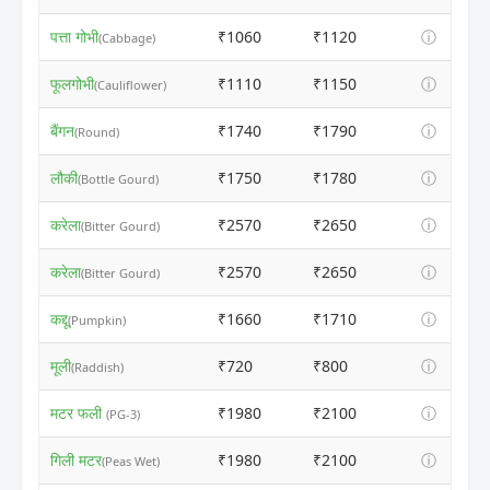
पत्ता गोभी
₹1060
₹1120
ⓘ
(Cabbage)
फूलगोभी
₹1110
₹1150
ⓘ
(Cauliflower)
बैंगन
₹1740
₹1790
ⓘ
(Round)
लौकी
₹1750
₹1780
ⓘ
(Bottle Gourd)
करेला
₹2570
₹2650
ⓘ
(Bitter Gourd)
करेला
₹2570
₹2650
ⓘ
(Bitter Gourd)
कद्दू
₹1660
₹1710
ⓘ
(Pumpkin)
मूली
₹720
₹800
ⓘ
(Raddish)
मटर फली
₹1980
₹2100
ⓘ
(PG-3)
गिली मटर
₹1980
₹2100
ⓘ
(Peas Wet)