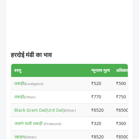
हरदोई मंडी का भाव
वस्तु
न्यूनतम मूल्य
अधिकतम मूल्य
लकड़ी
₹520
₹500
(Eucalyptus)
लकड़ी
₹770
₹750
(Other)
Black Gram Dal(Urd Dal)
₹6520
₹6500
(Other)
जलाने वाली लकड़ी
₹320
₹300
(Firewood)
लहसुन
₹8520
₹8500
(Other)