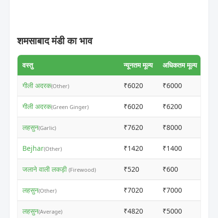
शमसाबाद मंडी का भाव
वस्तु
न्यूनतम मूल्य
अधिकतम मूल्य
गीली अदरक
₹6020
₹6000
ⓘ
(Other)
गीली अदरक
₹6020
₹6200
ⓘ
(Green Ginger)
लहसुन
₹7620
₹8000
ⓘ
(Garlic)
Bejhar
₹1420
₹1400
ⓘ
(Other)
जलाने वाली लकड़ी
₹520
₹600
ⓘ
(Firewood)
लहसुन
₹7020
₹7000
ⓘ
(Other)
लहसुन
₹4820
₹5000
ⓘ
(Average)