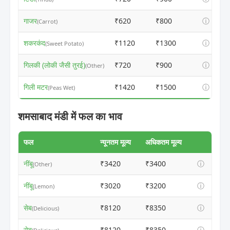
गाजर
₹620
₹800
ⓘ
(Carrot)
शकरकंद
₹1120
₹1300
ⓘ
(Sweet Potato)
गिलकी (लोकी जैसी तुरई)
₹720
₹900
ⓘ
(Other)
गिली मटर
₹1420
₹1500
ⓘ
(Peas Wet)
शमसाबाद मंडी में फल का भाव
फल
न्यूनतम मूल्य
अधिकतम मूल्य
नींबू
₹3420
₹3400
ⓘ
(Other)
नींबू
₹3020
₹3200
ⓘ
(Lemon)
सेब
₹8120
₹8350
ⓘ
(Delicious)
सेब
₹8120
₹8350
ⓘ