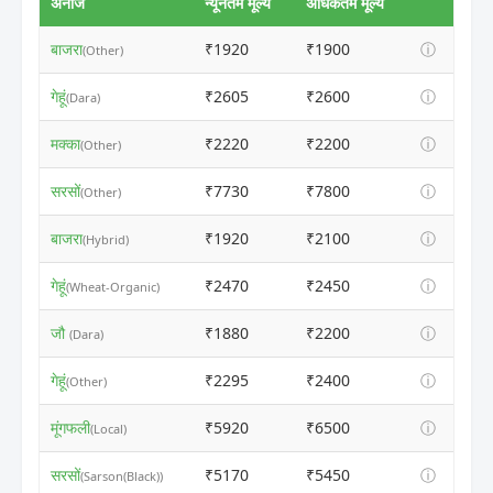
अनाज
न्यूनतम मूल्य
अधिकतम मूल्य
बाजरा
₹1920
₹1900
ⓘ
(Other)
गेहूं
₹2605
₹2600
ⓘ
(Dara)
मक्का
₹2220
₹2200
ⓘ
(Other)
सरसों
₹7730
₹7800
ⓘ
(Other)
बाजरा
₹1920
₹2100
ⓘ
(Hybrid)
गेहूं
₹2470
₹2450
ⓘ
(Wheat-Organic)
जौ
₹1880
₹2200
ⓘ
(Dara)
गेहूं
₹2295
₹2400
ⓘ
(Other)
मूंगफली
₹5920
₹6500
ⓘ
(Local)
सरसों
₹5170
₹5450
ⓘ
(Sarson(Black))