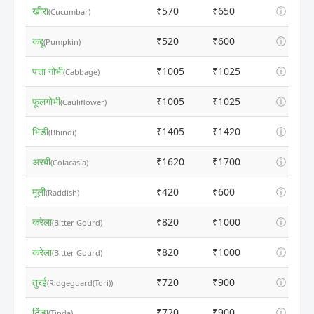
खीरा
₹570
₹650
ⓘ
(Cucumbar)
कद्दू
₹520
₹600
ⓘ
(Pumpkin)
पत्ता गोभी
₹1005
₹1025
ⓘ
(Cabbage)
फूलगोभी
₹1005
₹1025
ⓘ
(Cauliflower)
भिंडी
₹1405
₹1420
ⓘ
(Bhindi)
अरबी
₹1620
₹1700
ⓘ
(Colacasia)
मूली
₹420
₹600
ⓘ
(Raddish)
करेला
₹820
₹1000
ⓘ
(Bitter Gourd)
करेला
₹820
₹1000
ⓘ
(Bitter Gourd)
तुरई
₹720
₹900
ⓘ
(Ridgeguard(Tori))
टिंडा
₹720
₹900
ⓘ
(Tinda)