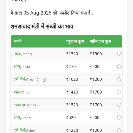
ये डाटा 05-Aug-2026 को अपडेट किया गया है .
शमसाबाद मंडी में सब्जी का भाव
सब्जी
न्यूनतम मूल्य
अधिकतम मूल्य
प्याज
₹1520
₹1500
ⓘ
(Other)
आलू
₹470
₹600
ⓘ
(Local)
हरी मिर्च
₹1020
₹1200
ⓘ
(Green Chilly)
प्याज
₹1420
₹1700
ⓘ
(Onion)
टमाटर
₹1520
₹1700
ⓘ
(Hybrid)
आलू
₹520
₹500
ⓘ
(Other)
हरी मिर्च
₹1220
₹1200
ⓘ
(Other)