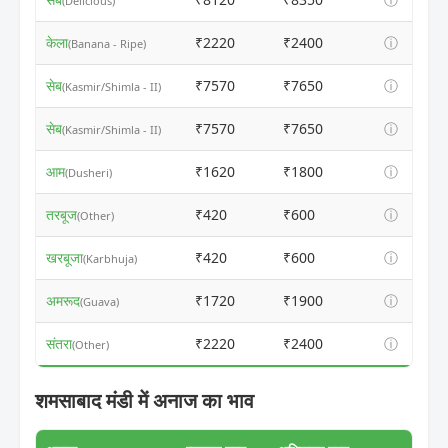
(Delicious)
केला
₹2220
₹2400
ⓘ
(Banana - Ripe)
सेब
₹7570
₹7650
ⓘ
(Kasmir/Shimla - II)
सेब
₹7570
₹7650
ⓘ
(Kasmir/Shimla - II)
आम
₹1620
₹1800
ⓘ
(Dusheri)
तरबूज
₹420
₹600
ⓘ
(Other)
खरबूजा
₹420
₹600
ⓘ
(Karbhuja)
अमरूद
₹1720
₹1900
ⓘ
(Guava)
संतरा
₹2220
₹2400
ⓘ
(Other)
शमसाबाद मंडी में अनाज का भाव