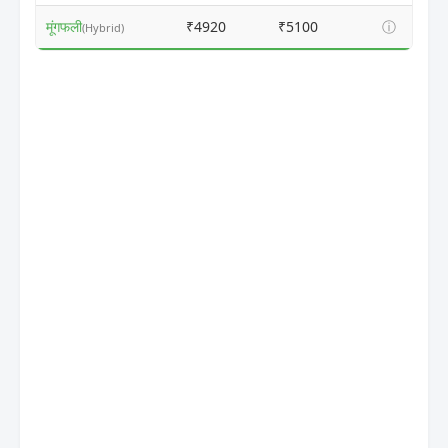
मूंगफली
₹4920
₹5100
ⓘ
(Hybrid)